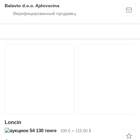
Balavto d.o.o. Ajdovscina
Loncin
54 130 тенге
100 €
≈ 115,50 $