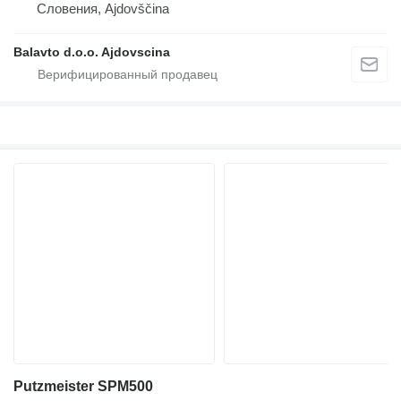
Словения, Ajdovščina
Balavto d.o.o. Ajdovscina
Putzmeister SPM500