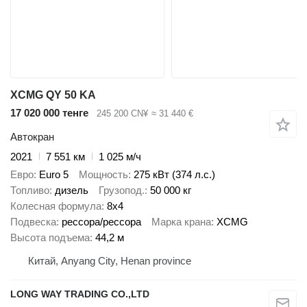
XCMG QY 50 KA
17 020 000 тенге
245 200 CN¥
≈ 31 440 €
Автокран
2021
7 551 км
1 025 м/ч
Евро
Euro 5
Мощность
275 кВт (374 л.с.)
Топливо
дизель
Грузопод.
50 000 кг
Колесная формула
8x4
Подвеска
рессора/рессора
Марка крана
XCMG
Высота подъема
44,2 м
Китай, Anyang City, Henan province
LONG WAY TRADING CO.,LTD