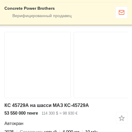
Concrete Power Brothers
КС 45729А на шасси МАЗ КС-45729А
53 550 000 тенге
114 300 $
≈ 98 930 €
Автокран
2025
Состояние
новый
4 000 км
10 м/ч