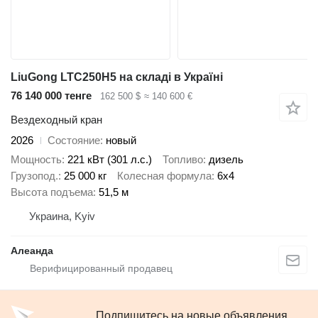
LiuGong LTC250H5 на складі в Україні
76 140 000 тенге
162 500 $
≈ 140 600 €
Вездеходный кран
2026
Состояние
новый
Мощность
221 кВт (301 л.с.)
Топливо
дизель
Грузопод.
25 000 кг
Колесная формула
6x4
Высота подъема
51,5 м
Украина, Kyiv
Алеанда
Подпишитесь на новые объявления