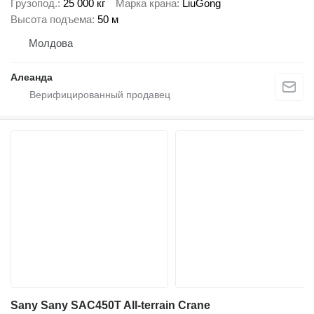
Грузопод.
25 000 кг
Марка крана
LiuGong
Высота подъема
50 м
Молдова
Алеанда
Sany Sany SAC450T All-terrain Crane