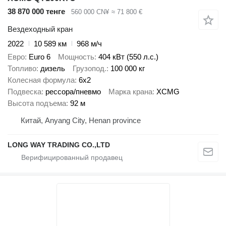
38 870 000 тенге
560 000 CN¥
≈ 71 800 €
Вездеходный кран
2022
10 589 км
968 м/ч
Евро
Euro 6
Мощность
404 кВт (550 л.с.)
Топливо
дизель
Грузопод.
100 000 кг
Колесная формула
6x2
Подвеска
рессора/пневмо
Марка крана
XCMG
Высота подъема
92 м
Китай, Anyang City, Henan province
LONG WAY TRADING CO.,LTD