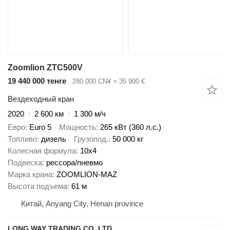
Zoomlion ZTC500V
19 440 000 тенге
280 000 CN¥
≈ 35 900 €
Вездеходный кран
2020
2 600 км
1 300 м/ч
Евро
Euro 5
Мощность
265 кВт (360 л.с.)
Топливо
дизель
Грузопод.
50 000 кг
Колесная формула
10x4
Подвеска
рессора/пневмо
Марка крана
ZOOMLION-MAZ
Высота подъема
61 м
Китай, Anyang City, Henan province
LONG WAY TRADING CO.,LTD