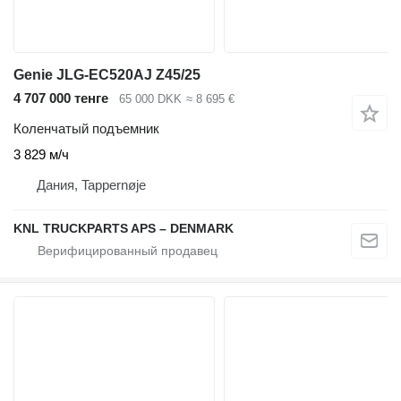
Genie JLG-EC520AJ Z45/25
4 707 000 тенге
65 000 DKK
≈ 8 695 €
Коленчатый подъемник
3 829 м/ч
Дания, Tappernøje
KNL TRUCKPARTS APS – DENMARK