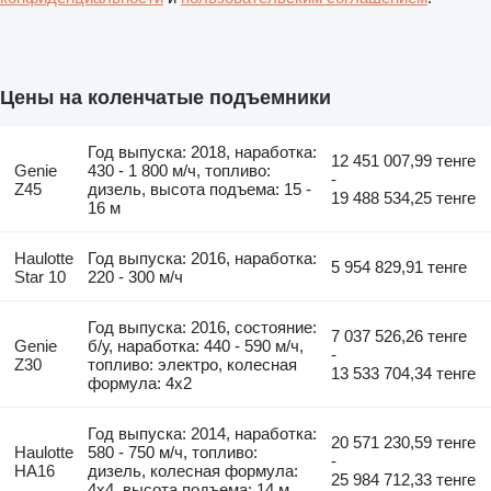
Цены на коленчатые подъемники
Год выпуска: 2018, наработка:
12 451 007,99 тенге
Genie
430 - 1 800 м/ч, топливо:
-
Z45
дизель, высота подъема: 15 -
19 488 534,25 тенге
16 м
Haulotte
Год выпуска: 2016, наработка:
5 954 829,91 тенге
Star 10
220 - 300 м/ч
Год выпуска: 2016, состояние:
7 037 526,26 тенге
Genie
б/у, наработка: 440 - 590 м/ч,
-
Z30
топливо: электро, колесная
13 533 704,34 тенге
формула: 4x2
Год выпуска: 2014, наработка:
20 571 230,59 тенге
Haulotte
580 - 750 м/ч, топливо:
-
HA16
дизель, колесная формула:
25 984 712,33 тенге
4x4, высота подъема: 14 м