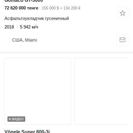
Gomaco GT-3600
72 620 000 тенге
155 000 $
≈ 134 200 €
Асфальтоукладчик гусеничный
2018
5 942 м/ч
США, Miami
ВИДЕО
Vögele Super 800-3i