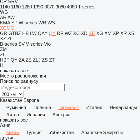
CR
SRV
1140
1160
1280
1390
3070
3080
4080
T-series
WG
AR
AW
KMA
SP
W-series
WR
WS
XCMG
GR
GTBZ
HB
LW
QAY
QY
RP
WZ
XC
XD
XE
XG
XM
XP
XR
XS
XZ
ZL
B-series
SV
V-series
Vio
ZM
ZL
HBT
QY
ZA
ZE
ZLJ
ZS
ZT
H
показать все
Место расположения
Поиск по радиусу
Казахстан
Европа
Румыния
Польша
Германия
Италия
Нидерланды
Литва
Испания
Австрия
показать все
Азия
Китай
Турция
Узбекистан
Арабские Эмираты
другие