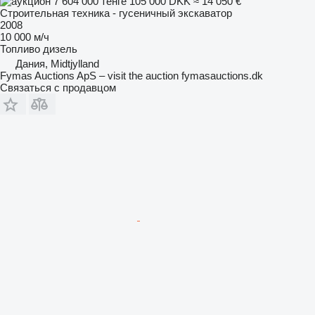
7 604 000 тенге
105 000 DKK
≈ 14 050 €
Строительная техника - гусеничный экскаватор
2008
10 000 м/ч
Топливо
дизель
Дания, Midtjylland
Fymas Auctions ApS – visit the auction fymasauctions.dk
Связаться с продавцом