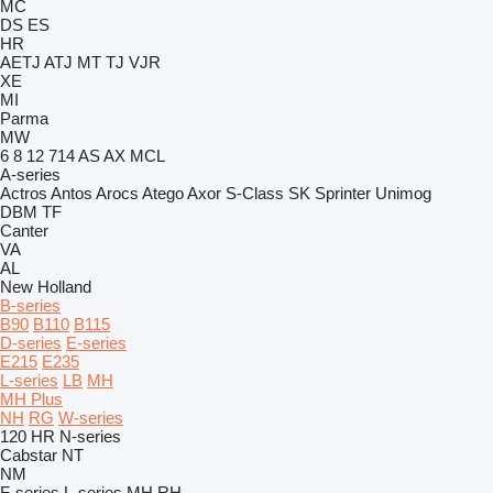
MC
DS
ES
HR
AETJ
ATJ
MT
TJ
VJR
XE
MI
Parma
MW
6
8
12
714
AS
AX
MCL
A-series
Actros
Antos
Arocs
Atego
Axor
S-Class
SK
Sprinter
Unimog
DBM
TF
Canter
VA
AL
New Holland
B-series
B90
B110
B115
D-series
E-series
E215
E235
L-series
LB
MH
MH Plus
NH
RG
W-series
120
HR
N-series
Cabstar
NT
NM
F-series
L-series
MH
RH