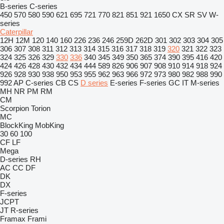
B-series
C-series
450
570
580
590
621
695
721
770
821
851
921
1650
CX
SR
SV
W-
series
Caterpillar
12H
12M
120
140
160
226
236
246
259D
262D
301
302
303
304
305
306
307
308
311
312
313
314
315
316
317
318
319
320
321
322
323
324
325
326
329
330
336
340
345
349
350
365
374
390
395
416
420
424
426
428
430
432
434
444
589
826
906
907
908
910
914
918
924
926
928
930
938
950
953
955
962
963
966
972
973
980
982
988
990
992
AP
C-series
CB
CS
D series
E-series
F-series
GC
IT
M-series
MH
NR
PM
RM
CM
Scorpion
Torion
MC
BlockKing
MobKing
30
60
100
CF
LF
Mega
D-series
RH
AC
CC
DF
DK
DX
F-series
JCPT
JT
R-series
Framax
Frami