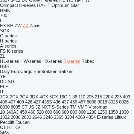
3307
3412
DV
GRW
H-series
HC
HD
HP
HW
Compact
H-series
HA
HT
Optimum
Star
HMK
700
LL
EX
KH
ZW
ZX
Zaxis
SCX
C-series
H-series
A-series
FS
K-series
ZL
HL-series
HW-series
HX-series
R-series
Robex
HBR
Daily
EuroCargo
Eurotrakker
Trakker
YF
DD
SD
ELF
IT
1CX
2CX
3CX
3DX
4CX
5CX
16C-1
86
110
205
215
220X
225
403
406
407
409
426
427
435S
436
437
456
457
8008
8018
8025
8026
8030
8035
CT
JS
JZ
NXT
S-Series
TM
VMT
Vibromax
10
340AJ
450
460
520
600
660
680
800
860
1230
1250
1350
1930
1932
2030
2630
2646
3246
3369
3394
4069
4394
E-series
Liftlux
Pecolift
Toucan
CT
HT
KV
SPX