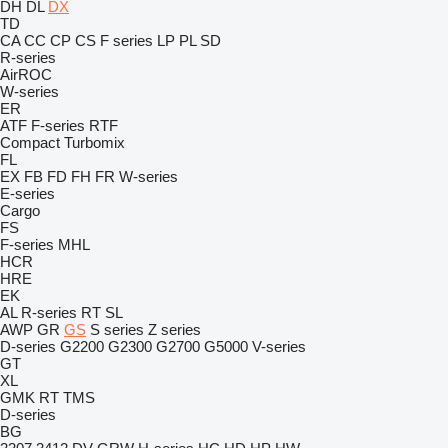
DH
DL
DX
TD
CA
CC
CP
CS
F series
LP
PL
SD
R-series
AirROC
W-series
ER
ATF
F-series
RTF
Compact
Turbomix
FL
EX
FB
FD
FH
FR
W-series
E-series
Cargo
FS
F-series
MHL
HCR
HRE
EK
AL
R-series
RT
SL
AWP
GR
GS
S series
Z series
D-series
G2200
G2300
G2700
G5000
V-series
GT
XL
GMK
RT
TMS
D-series
BG