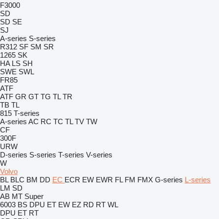
F3000
SD
SD
SE
SJ
A-series
S-series
R312
SF
SM
SR
1265
SK
HA
LS
SH
SWE
SWL
FR85
ATF
ATF
GR
GT
TG
TL
TR
TB
TL
815
T-series
A-series
AC
RC
TC
TL
TV
TW
CF
300F
URW
D-series
S-series
T-series
V-series
W
Volvo
BL
BLC
BM
DD
EC
ECR
EW
EWR
FL
FM
FMX
G-series
L-series
LM
SD
AB
MT
Super
6003
BS
DPU
ET
EW
EZ
RD
RT
WL
DPU
ET
RT