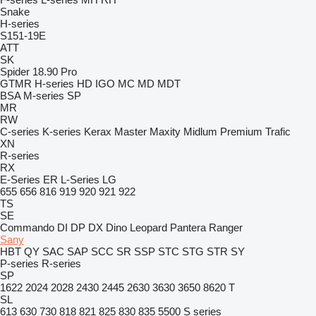
Snake
H-series
S151-19E
ATT
SK
Spider 18.90 Pro
GTMR
H-series
HD
IGO
MC
MD
MDT
BSA
M-series
SP
MR
RW
C-series
K-series
Kerax
Master
Maxity
Midlum
Premium
Trafic
XN
R-series
RX
E-Series
ER
L-Series
LG
655
656
816
919
920
921
922
TS
SE
Commando
DI
DP
DX
Dino
Leopard
Pantera
Ranger
Sany
HBT
QY
SAC
SAP
SCC
SR
SSP
STC
STG
STR
SY
P-series
R-series
SP
1622
2024
2028
2430
2445
2630
3630
3650
8620 T
SL
613
630
730
818
821
825
830
835
5500
S series