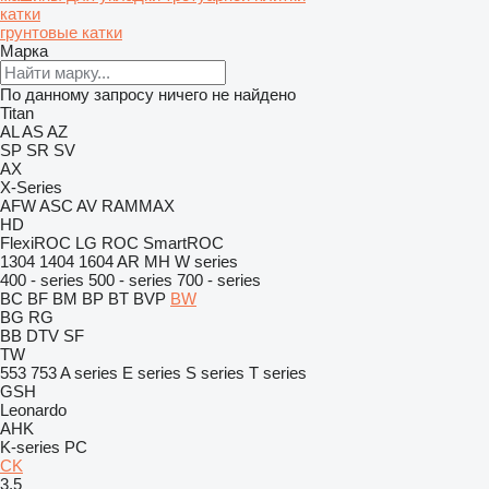
катки
грунтовые катки
Марка
По данному запросу ничего не найдено
Titan
AL
AS
AZ
SP
SR
SV
AX
X-Series
AFW
ASC
AV
RAMMAX
HD
FlexiROC
LG
ROC
SmartROC
1304
1404
1604
AR
MH
W series
400 - series
500 - series
700 - series
BC
BF
BM
BP
BT
BVP
BW
BG
RG
BB
DTV
SF
TW
553
753
A series
E series
S series
T series
GSH
Leonardo
AHK
K-series
PC
CK
3.5