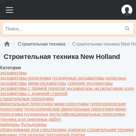
Строительная техника
Строительная техника New Ho
Строительная техника New Holland
Категория
экскаваторы
экскаваторы-погрузчики
гусеничные экскаваторы
колесные
экскаваторы
мини-экскаваторы
средние экскаваторы
экскаваторы с прямой лопатой
экскаваторы на рельсовом ходу
экскаваторы с длинной стрелой
строительные погрузчики
фронтальные погрузчики
мини-погрузчики
телескопические
погрузчики
телескопические фронтальные погрузчики
мини-
погрузчики гусеничные
мультифункциональные погрузчики
техника для земляных работ
грейдеры
бульдозеры
оборудование для спецтехники
дорожно-строительная техника
машины для укладки тротуарной плитки