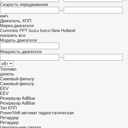
Скорость передвижения
–
км/ч
Двигатель, КПП
Марка двигателя
Cummins
FPT
Isuzu
Iveco
New Holland
показать все
Модель двигателя
Мощность двигателя
–
Топливо
дизель
Сажевый фильтр
Сажевый фильтр
EEV
EEV
Резервуар AdBlue
Резервуар AdBlue
Тип КПП
PowerShift
автомат
гидростатическая
Ретардер
Ретардер
Центральная смазка