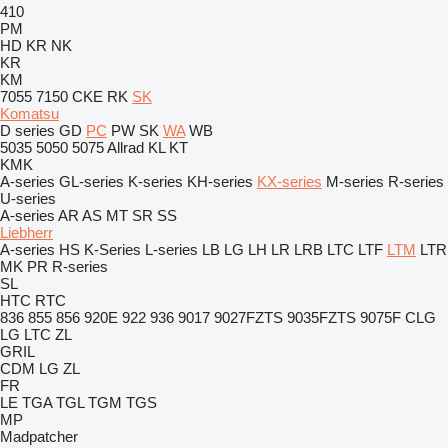
410
PM
HD
KR
NK
KR
KM
7055
7150
CKE
RK
SK
Komatsu
D series
GD
PC
PW
SK
WA
WB
5035
5050
5075
Allrad
KL
KT
KMK
A-series
GL-series
K-series
KH-series
KX-series
M-series
R-series
U-series
A-series
AR
AS
MT
SR
SS
Liebherr
A-series
HS
K-Series
L-series
LB
LG
LH
LR
LRB
LTC
LTF
LTM
LTR
MK
PR
R-series
SL
HTC
RTC
836
855
856
920E
922
936
9017
9027FZTS
9035FZTS
9075F
CLG
LG
LTC
ZL
GRIL
CDM
LG
ZL
FR
LE
TGA
TGL
TGM
TGS
MP
Madpatcher