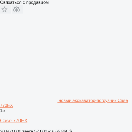
Связаться с продавцом
новый экскаватор-погрузчик Case
770EX
15
Case 770EX
30 860 000 тенге
57 000 €
≈ 65 860 $