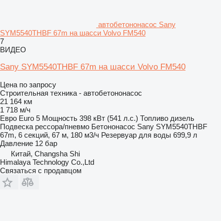
автобетононасос Sany
SYM5540THBF 67m на шасси Volvo FM540
7
ВИДЕО
Sany SYM5540THBF 67m на шасси Volvo FM540
Цена по запросу
Строительная техника - автобетононасос
21 164 км
1 718 м/ч
Евро
Euro 5
Мощность
398 кВт (541 л.с.)
Топливо
дизель
Подвеска
рессора/пневмо
Бетононасос
Sany SYM5540THBF
67m, 6 секций, 67 м, 180 м3/ч
Резервуар для воды
699,9 л
Давление
12 бар
Китай, Changsha Shi
Himalaya Technology Co.,Ltd
Связаться с продавцом