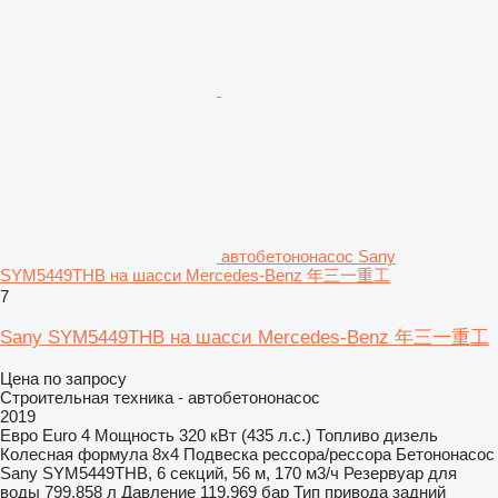
автобетононасос Sany
SYM5449THB на шасси Mercedes-Benz 年三一重工
7
Sany SYM5449THB на шасси Mercedes-Benz 年三一重工
Цена по запросу
Строительная техника - автобетононасос
2019
Евро
Euro 4
Мощность
320 кВт (435 л.с.)
Топливо
дизель
Колесная формула
8x4
Подвеска
рессора/рессора
Бетононасос
Sany SYM5449THB, 6 секций, 56 м, 170 м3/ч
Резервуар для
воды
799,858 л
Давление
119,969 бар
Тип привода
задний