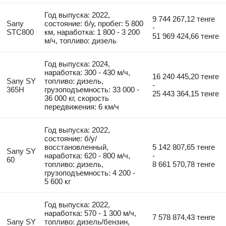
Год выпуска: 2022,
9 744 267,12 тенге
Sany
состояние: б/у, пробег: 5 800
-
STC800
км, наработка: 1 800 - 3 200
51 969 424,66 тенге
м/ч, топливо: дизель
Год выпуска: 2024,
наработка: 300 - 430 м/ч,
16 240 445,20 тенге
Sany SY
топливо: дизель,
-
365H
грузоподъемность: 33 000 -
25 443 364,15 тенге
36 000 кг, скорость
передвижения: 6 км/ч
Год выпуска: 2022,
состояние: б/у/
восстановленный,
5 142 807,65 тенге
Sany SY
наработка: 620 - 800 м/ч,
-
60
топливо: дизель,
8 661 570,78 тенге
грузоподъемность: 4 200 -
5 600 кг
Год выпуска: 2022,
наработка: 570 - 1 300 м/ч,
7 578 874,43 тенге
Sany SY
топливо: дизель/бензин,
-