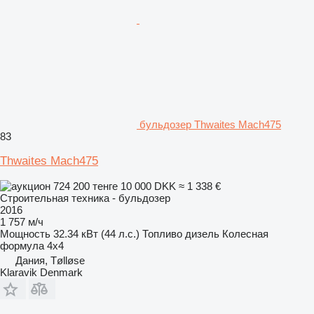
бульдозер Thwaites Mach475
83
Thwaites Mach475
724 200 тенге
10 000 DKK
≈ 1 338 €
Строительная техника - бульдозер
2016
1 757 м/ч
Мощность
32.34 кВт (44 л.с.)
Топливо
дизель
Колесная
формула
4x4
Дания, Tølløse
Klaravik Denmark