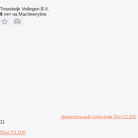
Troostwijk Veilingen B.V.
8
лет на Machineryline
фронтальный погрузчик Giyi CL100
11
Giyi CL100