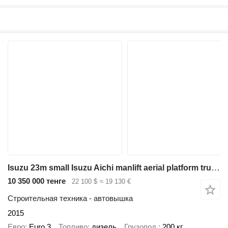
Isuzu 23m small Isuzu Aichi manlift aerial platform truck ISUZU 100P c
10 350 000 тенге
22 100 $
≈ 19 130 €
Строительная техника - автовышка
2015
Евро
Euro 3
Топливо
дизель
Грузопод.
200 кг