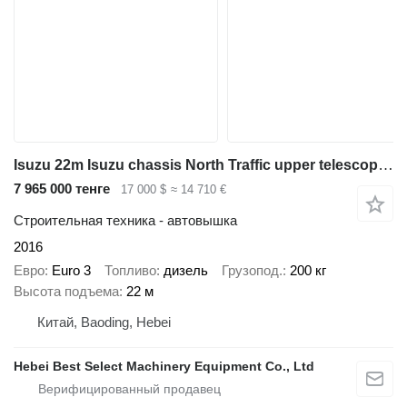
Isuzu 22m Isuzu chassis North Traffic upper telescopic boom many types
7 965 000 тенге
17 000 $
≈ 14 710 €
Строительная техника - автовышка
2016
Евро
Euro 3
Топливо
дизель
Грузопод.
200 кг
Высота подъема
22 м
Китай, Baoding, Hebei
Hebei Best Select Machinery Equipment Co., Ltd