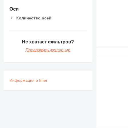
IT
Оси
M-series
Количество осей
MH
NR
PM
RM
Не хватает фильтров?
V-series
Предложить изменение
Информация о Imer