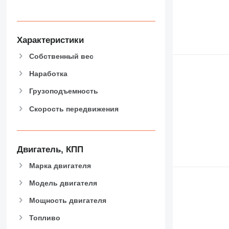
434
444
589
826
Характеристики
906
Собственный вес
907
908
Наработка
910
Грузоподъемность
914
Скорость передвижения
918
920
924
926
Двигатель, КПП
928
Марка двигателя
930
Модель двигателя
931
938
Мощность двигателя
950
Топливо
953