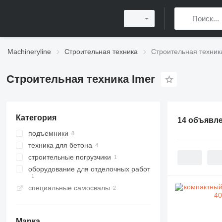
Machineryline
Строительная техника
Строительная техник
Строительная техника Imer
Категория
14 объявл
подъемники
техника для бетона
ножничные подъемники
строительные погрузчики
коленчатые подъемники
автобетононасосы
оборудование для отделочных работ
бетонные заводы
мини-погрузчики
бетононасосы стационарные
компактные бетонные заводы
специальные самосвалы
штукатурные станции
бетономешалки
мини-самосвалы
полуприцепы бетоносмесители
Марка