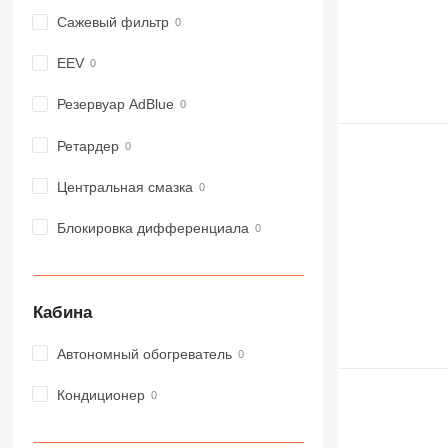
955
Сажевый фильтр
962
963
EEV
966
972
Резервуар AdBlue
973
Ретардер
980
982
Центральная смазка
988
990
Блокировка дифференциала
992
AP
C-series
Кабина
CB
CS
Автономный обогреватель
D series
E-series
Кондиционер
F-series
GC