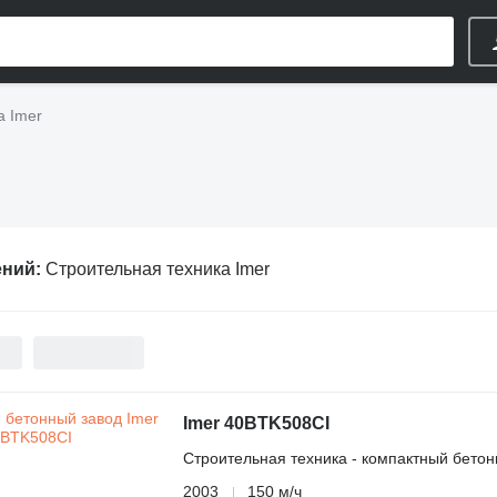
а Imer
ений:
Строительная техника Imer
Imer 40BTK508CI
Строительная техника - компактный бетон
2003
150 м/ч