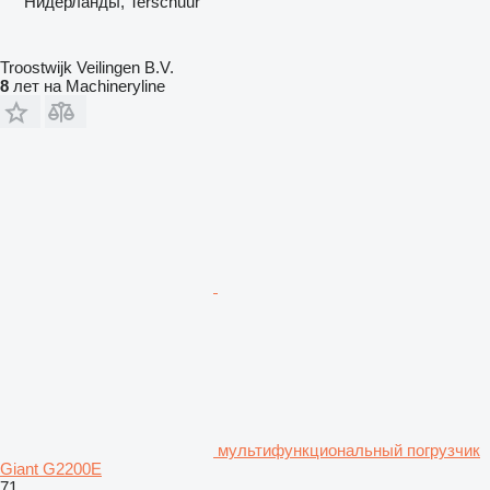
Нидерланды, Terschuur
Troostwijk Veilingen B.V.
8
лет на Machineryline
мультифункциональный погрузчик
Giant G2200E
71