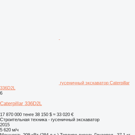
гусеничный экскаватор Caterpillar
336D2L
6
Caterpillar 336D2L
17 870 000 тенге
38 150 $
≈ 33 020 €
Строительная техника - гусеничный экскаватор
2015
5 620 м/ч
Мощность
209 кВт (284 л.с.)
Топливо
дизель
Грузопод.
37,1 кг