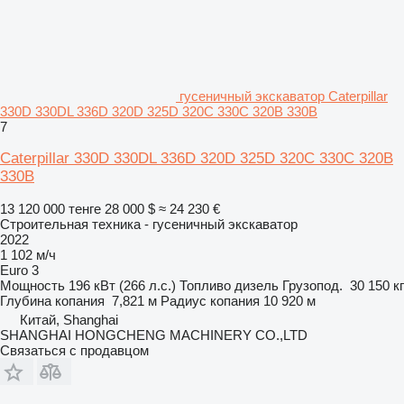
гусеничный экскаватор Caterpillar
330D 330DL 336D 320D 325D 320C 330C 320B 330B
7
Caterpillar 330D 330DL 336D 320D 325D 320C 330C 320B
330B
13 120 000 тенге
28 000 $
≈ 24 230 €
Строительная техника - гусеничный экскаватор
2022
1 102 м/ч
Euro 3
Мощность
196 кВт (266 л.с.)
Топливо
дизель
Грузопод.
30 150 кг
Глубина копания
7,821 м
Радиус копания
10 920 м
Китай, Shanghai
SHANGHAI HONGCHENG MACHINERY CO.,LTD
Связаться с продавцом