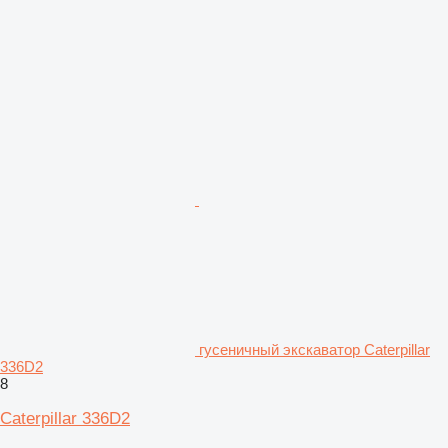
гусеничный экскаватор Caterpillar
336D2
8
Caterpillar 336D2