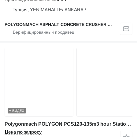
Турция, YENİMAHALLE/ ANKARA /
POLYGONMACH ASPHALT CONCRETE CRUSHER SYSTEMS
ВИДЕО
Polygonmach POLYGON PCS120-135m3 hour Stationary concrete batching plant
Цена по запросу