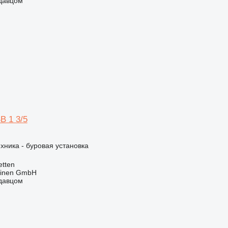
одавцом
B 1 3/5
хника - буровая установка
tten
hinen GmbH
одавцом