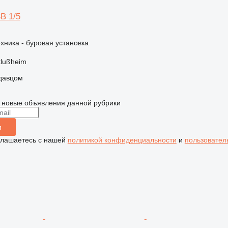
B 1/5
хника - буровая установка
tlußheim
одавцом
 новые объявления данной рубрики
я
глашаетесь с нашей
политикой конфиденциальности
и
пользовател