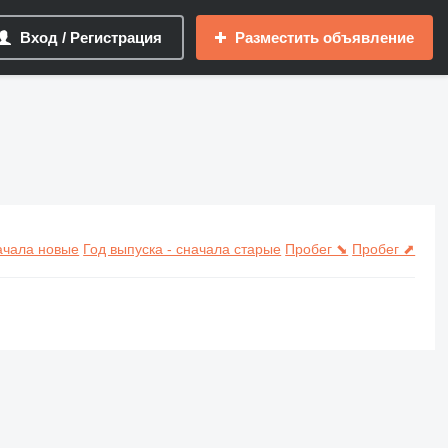
Вход / Регистрация
Разместить объявление
начала новые
Год выпуска - сначала старые
Пробег ⬊
Пробег ⬈