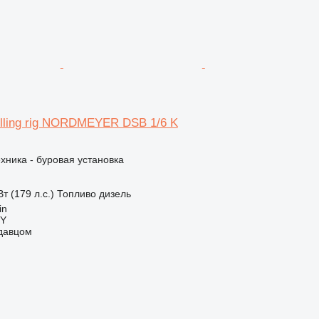
illing rig NORDMEYER DSB 1/6 K
хника - буровая установка
т (179 л.с.)
Топливо
дизель
in
Y
одавцом