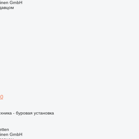
hinen GmbH
одавцом
10
хника - буровая установка
tten
hinen GmbH