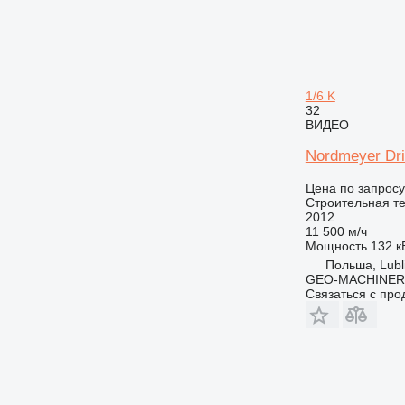
1/6 K
32
ВИДЕО
Nordmeyer Dr
Цена по запросу
Строительная те
2012
11 500 м/ч
Мощность
132 кВ
Польша, Lubl
GEO-MACHINER
Связаться с пр