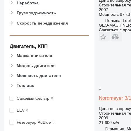
Цена по запросу
906
Наработка
Строительная те
2007
907
Грузоподъемность
Мощность
97 кВт
908
Польша, Lubl
Скорость передвижения
910
GEO-MACHINER
Связаться с пр
914
918
924
Двигатель, КПП
926
Марка двигателя
928
Модель двигателя
930
938
Мощность двигателя
950
Топливо
953
1
955
Nordmeyer 3/
Сажевый фильтр
962
963
Цена по запросу
EEV
Строительная те
966
2009
972
Резервуар AdBlue
21 600 м/ч
Германия, Me
973