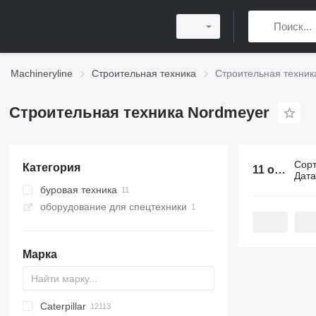
Machineryline
Строительная техника
Строительная техник
Строительная техника Nordmeyer
Сор
Категория
11 объявлений:
Дат
буровая техника
оборудование для спецтехники
буровые установки
Марка
Caterpillar
Titan
AL
SP
AX
X-Series
AFW
HD
FlexiROC
1304
400 - series
BC
BG
BB
TW
553
GSH
Leonardo
AHK
K-series
CK
3.5
B-series
450