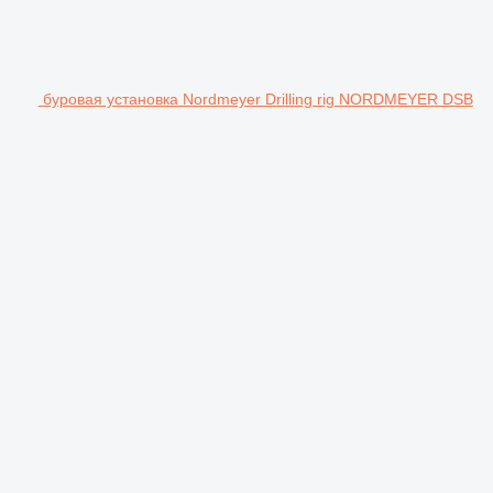
буровая установка Nordmeyer Drilling rig NORDMEYER DSB