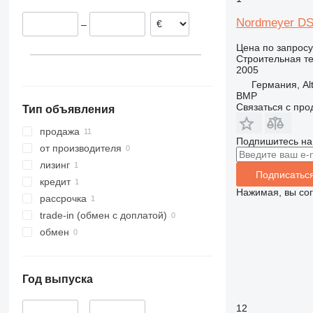
312
435S
3369
SD
XP
Nordmeyer DS
–
313
436
3394
XR
314
437
4069
XS
Цена по запросу
Строительная те
315
456
4394
XZ
2005
316
457
E-series
ZL
Германия, Al
BMP
317
8008
Liftlux
Связаться с пр
Тип объявления
318
8018
Pecolift
319
8025
R-series
продажа
Подпишитесь на
320
8026
Toucan
от производителя
321
8030
лизинг
Подписатьс
322
8035
кредит
Нажимая, вы со
323
CT
рассрочка
324
JS
trade-in (обмен с доплатой)
325
JZ
обмен
326
NXT
329
S-Series
Год выпуска
330
TM
336
VMT
12
–