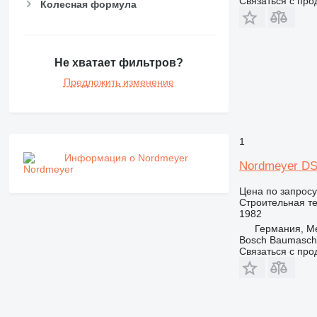
Связаться с пр
RM
Колесная формула
V-series
Не хватает фильтров?
Предложить изменение
1
Информация о Nordmeyer
Nordmeyer DS
Цена по запросу
Строительная те
1982
Германия, Me
Bosch Baumasc
Связаться с пр