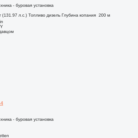
хника - буровая установка
 (131.97 л.с.)
Топливо
дизель
Глубина копания
200 м
in
Y
одавцом
14
хника - буровая установка
tten