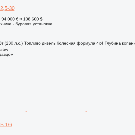
2,5-30
е
94 000 €
≈ 108 600 $
хника - буровая установка
т (230 л.с.)
Топливо
дизель
Колесная формула
4x4
Глубина копан
czów
одавцом
B 1/6