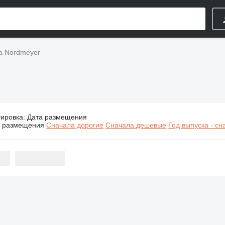
а Nordmeyer
тировка
:
Дата размещения
Строительная техника Nordmeyer
а размещения
Сначала дорогие
Сначала дешевые
Год выпуска - с