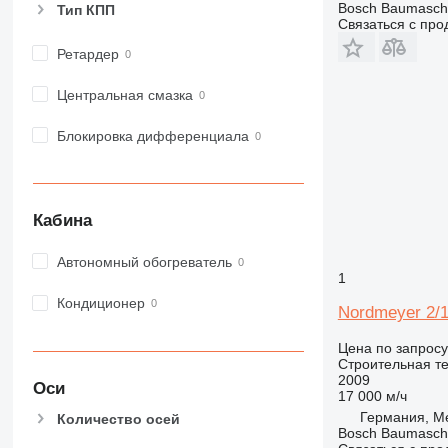
Bosch Baumasc
Тип КПП
980
Связаться с пр
982
Ретардер
988
990
Центральная смазка
992
Блокировка дифференциала
AP
C-series
CB
CS
Кабина
D series
E-series
Автономный обогреватель
1
F-series
Кондиционер
GC
Nordmeyer 2/
IT
Цена по запросу
M-series
Строительная те
MH
2009
Оси
17 000 м/ч
NR
Германия, Me
Количество осей
PM
Bosch Baumasc