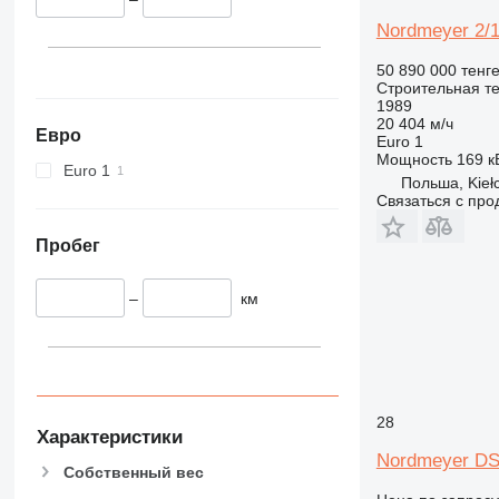
340
Vibromax
345
Nordmeyer 2/1
349
50 890 000 тенг
350
Строительная те
1989
365
20 404 м/ч
Евро
374
Euro 1
Мощность
169 кВ
390
Euro 1
Польша, Kieł
395
Связаться с пр
416
420
Пробег
424
426
–
км
428
430
432
434
28
444
Характеристики
589
Nordmeyer DS
Собственный вес
826