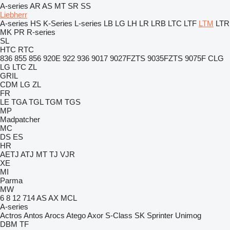
A-series
AR
AS
MT
SR
SS
Liebherr
A-series
HS
K-Series
L-series
LB
LG
LH
LR
LRB
LTC
LTF
LTM
LTR
MK
PR
R-series
SL
HTC
RTC
836
855
856
920E
922
936
9017
9027FZTS
9035FZTS
9075F
CLG
LG
LTC
ZL
GRIL
CDM
LG
ZL
FR
LE
TGA
TGL
TGM
TGS
MP
Madpatcher
MC
DS
ES
HR
AETJ
ATJ
MT
TJ
VJR
XE
MI
Parma
MW
6
8
12
714
AS
AX
MCL
A-series
Actros
Antos
Arocs
Atego
Axor
S-Class
SK
Sprinter
Unimog
DBM
TF