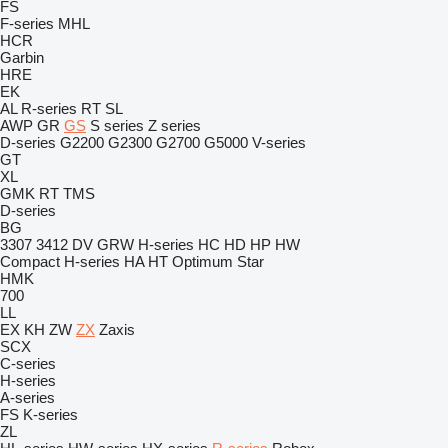
FS
F-series
MHL
HCR
Garbin
HRE
EK
AL
R-series
RT
SL
AWP
GR
GS
S series
Z series
D-series
G2200
G2300
G2700
G5000
V-series
GT
XL
GMK
RT
TMS
D-series
BG
3307
3412
DV
GRW
H-series
HC
HD
HP
HW
Compact
H-series
HA
HT
Optimum
Star
HMK
700
LL
EX
KH
ZW
ZX
Zaxis
SCX
C-series
H-series
A-series
FS
K-series
ZL