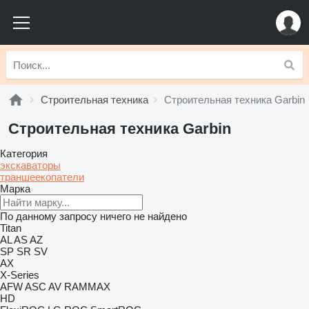
Строительная техника
Строительная техника Garbin
Строительная техника Garbin
Категория
экскаваторы
траншеекопатели
Марка
По данному запросу ничего не найдено
Titan
AL
AS
AZ
SP
SR
SV
AX
X-Series
AFW
ASC
AV
RAMMAX
HD