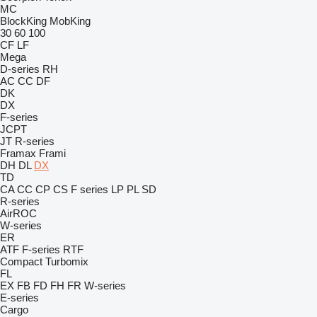
MC
BlockKing
MobKing
30
60
100
CF
LF
Mega
D-series
RH
AC
CC
DF
DK
DX
F-series
JCPT
JT
R-series
Framax
Frami
DH
DL
DX
TD
CA
CC
CP
CS
F series
LP
PL
SD
R-series
AirROC
W-series
ER
ATF
F-series
RTF
Compact
Turbomix
FL
EX
FB
FD
FH
FR
W-series
E-series
Cargo