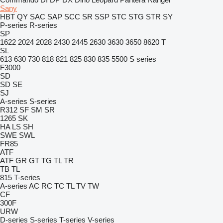
Sany
HBT
QY
SAC
SAP
SCC
SR
SSP
STC
STG
STR
SY
P-series
R-series
SP
1622
2024
2028
2430
2445
2630
3630
3650
8620 T
SL
613
630
730
818
821
825
830
835
5500
S series
F3000
SD
SD
SE
SJ
A-series
S-series
R312
SF
SM
SR
1265
SK
HA
LS
SH
SWE
SWL
FR85
ATF
ATF
GR
GT
TG
TL
TR
TB
TL
815
T-series
A-series
AC
RC
TC
TL
TV
TW
CF
300F
URW
D-series
S-series
T-series
V-series