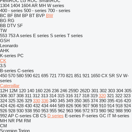
FlexiROC
LG
ROC
SmartROC
1304
1404
1604
AR
MH
W series
400 - series
500 - series
700 - series
BC
BF
BM
BP
BT
BVP
BW
BG
RG
BB
DTV
SF
TW
553
753
A series
E series
S series
T series
GSH
Leonardo
AHK
K-series
PC
CK
3.5
B-series
C-series
450
570
580
590
621
695
721
770
821
851
921
1650
CX
SR
SV
W-
series
Caterpillar
12H
12M
120
140
160
226
236
246
259D
262D
301
302
303
304
305
306
307
308
311
312
313
314
315
316
317
318
319
320
321
322
323
324
325
326
329
330
336
340
345
349
350
365
374
390
395
416
420
424
426
428
430
432
434
444
589
826
906
907
908
910
914
918
924
926
928
930
938
950
953
955
962
963
966
972
973
980
982
988
990
992
AP
C-series
CB
CS
D series
E-series
F-series
GC
IT
M-series
MH
NR
PM
RM
CM
Scorpion
Torion