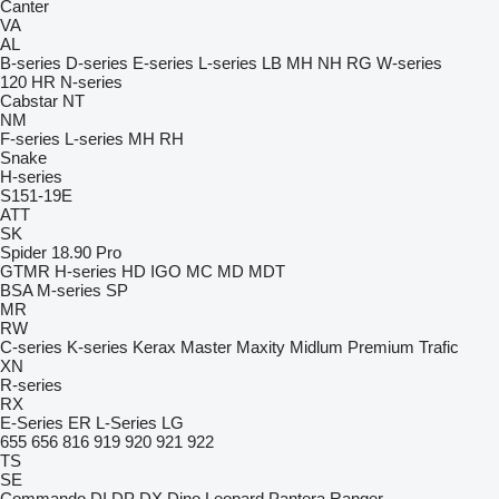
Canter
VA
AL
B-series
D-series
E-series
L-series
LB
MH
NH
RG
W-series
120
HR
N-series
Cabstar
NT
NM
F-series
L-series
MH
RH
Snake
H-series
S151-19E
ATT
SK
Spider 18.90 Pro
GTMR
H-series
HD
IGO
MC
MD
MDT
BSA
M-series
SP
MR
RW
C-series
K-series
Kerax
Master
Maxity
Midlum
Premium
Trafic
XN
R-series
RX
E-Series
ER
L-Series
LG
655
656
816
919
920
921
922
TS
SE
Commando
DI
DP
DX
Dino
Leopard
Pantera
Ranger