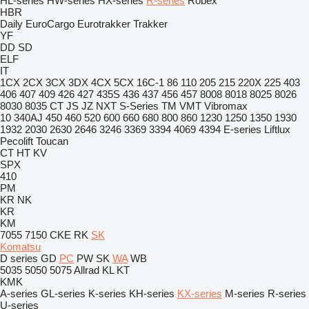
HL-series
HW-series
HX-series
R-series
Robex
HBR
Daily
EuroCargo
Eurotrakker
Trakker
YF
DD
SD
ELF
IT
1CX
2CX
3CX
3DX
4CX
5CX
16C-1
86
110
205
215
220X
225
403
406
407
409
426
427
435S
436
437
456
457
8008
8018
8025
8026
8030
8035
CT
JS
JZ
NXT
S-Series
TM
VMT
Vibromax
10
340AJ
450
460
520
600
660
680
800
860
1230
1250
1350
1930
1932
2030
2630
2646
3246
3369
3394
4069
4394
E-series
Liftlux
Pecolift
Toucan
CT
HT
KV
SPX
410
PM
KR
NK
KR
KM
7055
7150
CKE
RK
SK
Komatsu
D series
GD
PC
PW
SK
WA
WB
5035
5050
5075
Allrad
KL
KT
KMK
A-series
GL-series
K-series
KH-series
KX-series
M-series
R-series
U-series