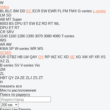
W
Volvo
BL
BLC
BM
DD
EC
ECR
EW
EWR
FL
FM
FMX
G-series
L-series
LM
SD
AB
MT
Super
6003
BS
DPU
ET
EW
EZ
RD
RT
WL
DPU
ET
RT
CR
SRV
1140
1160
1280
1390
3070
3080
4080
T-series
WG
AR
AW
KMA
SP
W-series
WR
WS
XCMG
GR
GTBZ
HB
LW
QAY
QY
RP
WZ
XC
XD
XE
XG
XM
XP
XR
XS
XZ
ZL
B-series
SV
V-series
Vio
ZM
ZL
HBT
QY
ZA
ZE
ZLJ
ZS
ZT
H
показать все
Место расположения
Поиск по радиусу
Казахстан
Европа