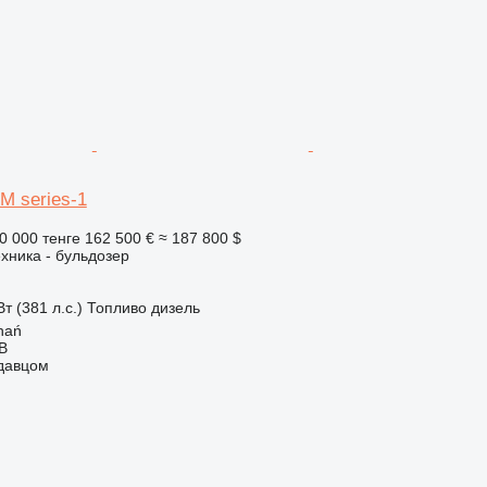
M series-1
0 000 тенге
162 500 €
≈ 187 800 $
хника - бульдозер
т (381 л.с.)
Топливо
дизель
nań
AB
одавцом