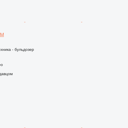
5M
хника - бульдозер
eo
одавцом