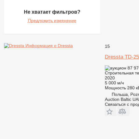
PM
RM
Не хватает фильтров?
V-series
Предложить изменение
Информация о Dressta
15
Dressta TD-25
87 97
Строительная те
2020
5 000 м/ч
Мощность
280 кВ
Польша, Poz
Auction Baltic U
Связаться с пр