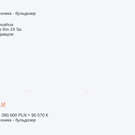
хника - бульдозер
huahua
e Km 24 Sa
одавцом
5 M
е
390 000 PLN
≈ 90 570 €
хника - бульдозер