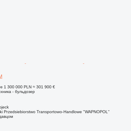
M
ге
1 300 000 PLN
≈ 301 900 €
хника - бульдозер
ojeck
 Przedsiebiorstwo Transportowo-Handlowe ''WAPNOPOL''
одавцом