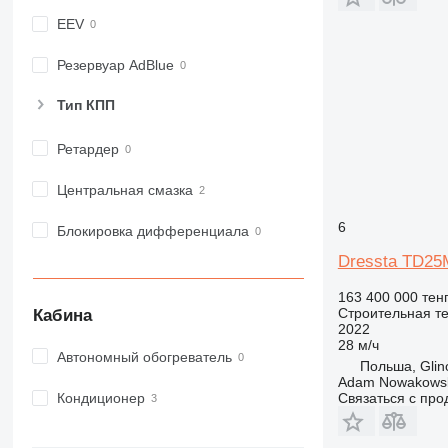
973
EEV
980
982
Резервуар AdBlue
988
Тип КПП
990
992
Ретардер
AP
C-series
Центральная смазка
CB
6
Блокировка дифференциала
CS
D series
Dressta TD25
E-series
163 400 000 тен
F-series
Строительная те
Кабина
2022
GC
28 м/ч
IT
Автономный обогреватель
Польша, Glin
M-series
Adam Nowakowski
Связаться с пр
Кондиционер
MH
NR