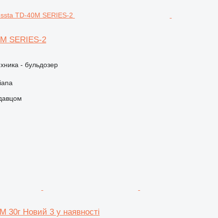
0M SERIES-2
хника - бульдозер
iana
одавцом
M 30г Новий 3 у наявності