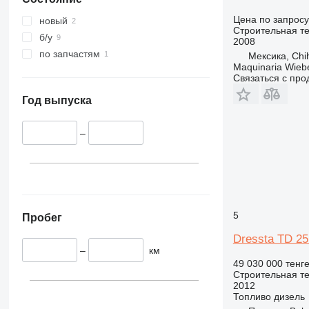
340
VMT
345
Vibromax
Цена по запросу
новый
Строительная те
349
б/у
2008
350
по запчастям
Мексика, Chi
Maquinaria Wieb
365
Связаться с пр
374
390
Год выпуска
395
416
–
420
424
426
428
5
430
Пробег
432
Dressta TD 2
434
–
км
49 030 000 тенг
444
Строительная те
589
2012
Топливо
дизель
826