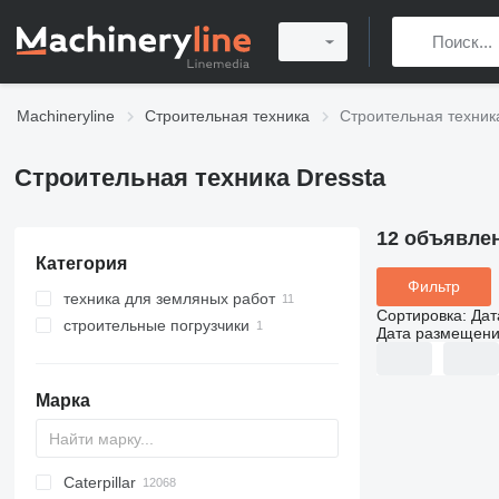
Machineryline
Строительная техника
Строительная техник
Строительная техника Dressta
12 объявле
Категория
Фильтр
техника для земляных работ
Сортировка
:
Дат
строительные погрузчики
бульдозеры
Дата размещен
фронтальные погрузчики
Марка
Caterpillar
Titan
AL
SP
AX
X-Series
AFW
HD
FlexiROC
1304
400 - series
BC
BG
BB
TW
553
GSH
Leonardo
AHK
K-series
CK
3.5
B-series
450