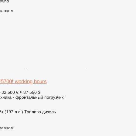
owno
одавцом
!5700! working hours
е
32 500 €
≈ 37 550 $
хника - фронтальный погрузчик
т (197 л.с.)
Топливо
дизель
одавцом