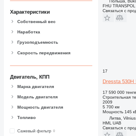
Польша, Buk
906
FHU TRANSPOL
907
Связаться с пр
Характеристики
908
Собственный вес
910
914
Наработка
918
Грузоподъемность
920
Скорость передвижения
924
926
928
17
930
Двигатель, КПП
Dressta 530H 
938
Марка двигателя
950
17 590 000 тенг
Модель двигателя
Строительная те
953
2009
955
5 700 км
Мощность двигателя
Мощность
145 кВ
962
Топливо
Литва, Vilnius
963
HML UAB
966
Связаться с пр
Сажевый фильтр
972