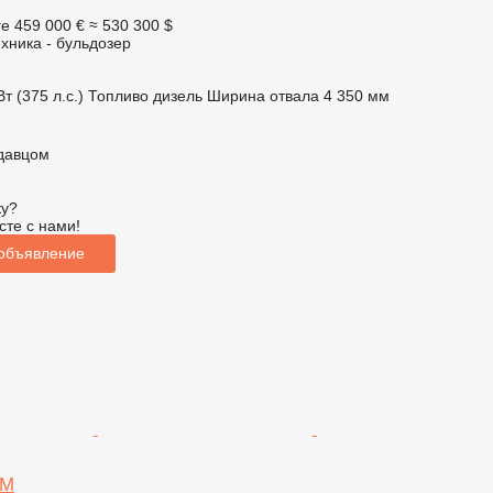
ге
459 000 €
≈ 530 300 $
хника - бульдозер
т (375 л.с.)
Топливо
дизель
Ширина отвала
4 350 мм
одавцом
ку?
сте с нами!
 объявление
5M