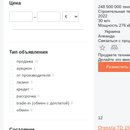
Цена
Литва
312
427
3246
SD
XP
248 500 000 тен
Строительная те
Болгария
313
435S
3369
XR
2022
–
314
436
3394
XS
30 м/ч
Мощность
276 кВ
315
437
4069
XZ
Украина
316
456
4394
ZL
Алеанда
317
457
E-series
Связаться с пр
318
8008
Liftlux
Тип объявления
319
8018
Pecolift
Продаете техни
Делайте это вме
320
8025
R-series
продажа
Разместить
321
8026
Toucan
аукцион
322
8030
от производителя
323
8035
лизинг
324
CT
кредит
325
JS
рассрочка
326
JZ
trade-in (обмен с доплатой)
329
NXT
обмен
330
S-Series
12
336
TM
Dressta TD 1
Состояние