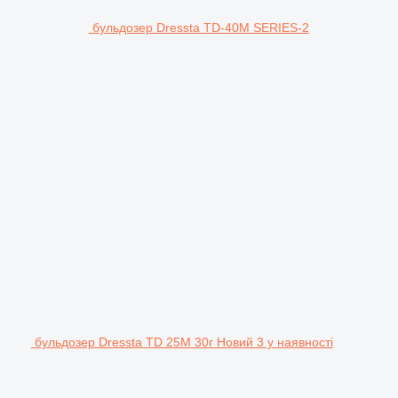
бульдозер Dressta TD-40M SERIES-2
бульдозер Dressta TD 25M 30г Новий 3 у наявності