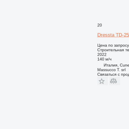
20
Dressta TD-2
Цена по запросу
Строительная те
2022
140 м/ч
Италия, Cun
Massucco T. srl
Связаться с пр