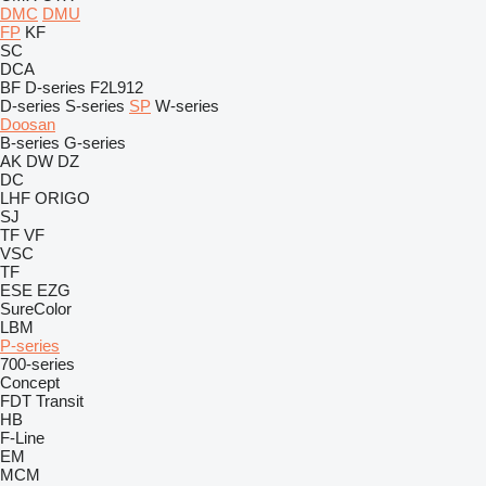
DMC
DMU
FP
KF
SC
DCA
BF
D-series
F2L912
D-series
S-series
SP
W-series
Doosan
B-series
G-series
AK
DW
DZ
DC
LHF
ORIGO
SJ
TF
VF
VSC
TF
ESE
EZG
SureColor
LBM
P-series
700-series
Concept
FDT
Transit
HB
F-Line
EM
MCM