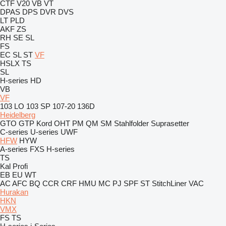
CTF
V20
VB
VT
DPAS
DPS
DVR
DVS
LT
PLD
AKF
ZS
RH
SE
SL
FS
EC
SL
ST
VF
HSLX
TS
SL
H-series
HD
VB
VF
103 LO
103 SP
107-20
136D
Heidelberg
GTO
GTP
Kord
OHT
PM
QM
SM
Stahlfolder
Suprasetter
C-series
U-series
UWF
HFW
HYW
A-series
FXS
H-series
TS
Kal
Profi
EB
EU
WT
AC
AFC
BQ
CCR
CRF
HMU
MC
PJ
SPF
ST
StitchLiner
VAC
Hurakan
HKN
VMX
FS
TS