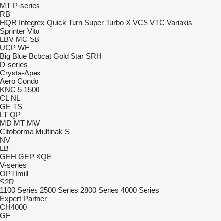
MT
P-series
RB
HQR
Integrex
Quick Turn
Super Turbo X
VCS
VTC
Variaxis
Sprinter
Vito
LBV
MC
SB
UCP
WF
Big Blue
Bobcat
Gold Star
SRH
D-series
Crysta-Apex
Aero
Condo
KNC 5 1500
CL
NL
GE
TS
LT
QP
MD
MT
MW
Citoborma
Multinak S
NV
LB
GEH
GEP
XQE
V-series
OPTImill
S2R
1100 Series
2500 Series
2800 Series
4000 Series
Expert
Partner
CH4000
GF