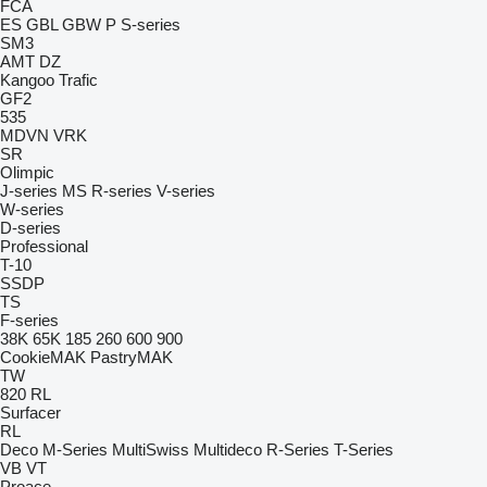
FCA
ES
GBL
GBW
P
S-series
SM3
AMT
DZ
Kangoo
Trafic
GF2
535
MDVN
VRK
SR
Olimpic
J-series
MS
R-series
V-series
W-series
D-series
Professional
T-10
SSDP
TS
F-series
38K
65K
185
260
600
900
CookieMAK
PastryMAK
TW
820
RL
Surfacer
RL
Deco
M-Series
MultiSwiss
Multideco
R-Series
T-Series
VB
VT
Proace