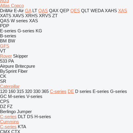
AG3
Atlas Copco
DrillAir
E-Air
GA
LT
QAS
QAX
QEP
QES
QLT
WEDA
XAHS
XAS
XATS
XAVS
XRHS
XRVS
ZT
QAS
W series
XAS
PDP
E-series
G-series
KG
B-series
BM
BW
GFS
VT
Rover
Skipper
533
PA
Airpure
Britecpure
BySprint Fiber
CK
SR
Caterpillar
120
160
315
320
330
365
C-series
DE
D series
E-series
G-series
GC
M-series
V-series
CPS
DZ
FZ
Berlingo
Jumper
C-series
DLT
DS
H-series
Cummins
C-series
KTA
CMX
CTX