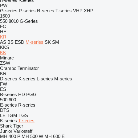
H-series
i-Series
PW
G-series
P-series
R-series
T-series
VHP
XHP
1600
550
8010
G-Series
FC
HF
KR
AS
BS
ESD
M-series
SK
SM
KKS
KK
Minarc
ZSW
Crambo
Terminator
KR
D-series
K-series
L-series
M-series
FW
ES
B-series
HD
PGG
500
600
E-series
R-series
DTS
LE
TGM
TGS
K-series
T-series
Shark
Tiger
Junior
Variosteff
MH 400 P
MH 500 W
MH 600 E