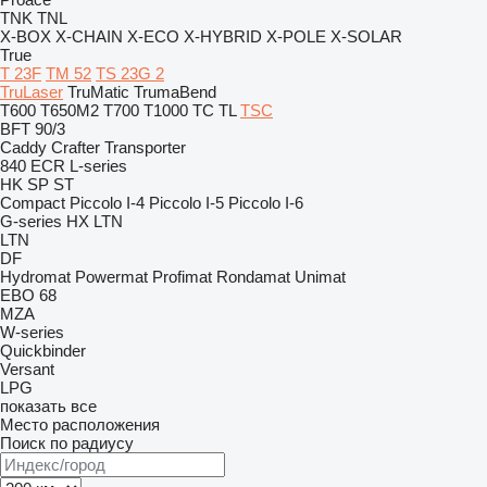
TNK
TNL
X-BOX
X-CHAIN
X-ECO
X-HYBRID
X-POLE
X-SOLAR
True
T 23F
TM 52
TS 23G 2
TruLaser
TruMatic
TrumaBend
T600
T650M2
T700
T1000
TC
TL
TSC
BFT 90/3
Caddy
Crafter
Transporter
840
ECR
L-series
HK
SP
ST
Compact
Piccolo I-4
Piccolo I-5
Piccolo I-6
G-series
HX
LTN
LTN
DF
Hydromat
Powermat
Profimat
Rondamat
Unimat
EBO 68
MZA
W-series
Quickbinder
Versant
LPG
показать все
Место расположения
Поиск по радиусу