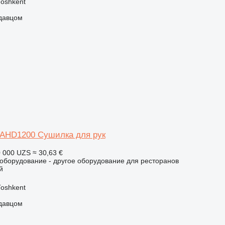
Тоshkent
одавцом
AHD1200 Сушилка для рук
 000 UZS
≈ 30,63 €
борудование - другое оборудование для ресторанов
й
Тоshkent
одавцом