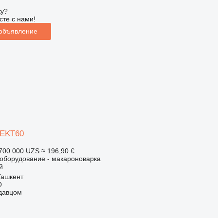
ку?
сте с нами!
 объявление
-EKT60
700 000 UZS
≈ 196,90 €
борудование - макароноварка
й
Ташкент
O
одавцом