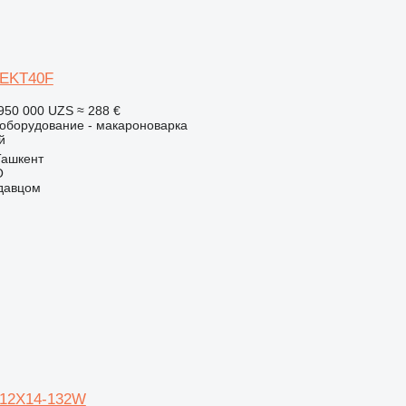
-EKT40F
950 000 UZS
≈ 288 €
борудование - макароноварка
й
Ташкент
O
одавцом
-12X14-132W