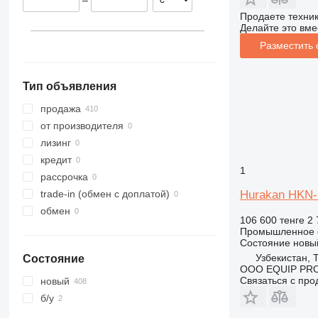
аппараты для подогрева
–
соусов
Продаете техни
другое оборудование для
Делайте это вме
ресторанов
Разместить
Тип объявления
продажа
от производителя
лизинг
кредит
1
рассрочка
Hurakan HKN
trade-in (обмен с доплатой)
обмен
106 600 тенге
2 
Промышленное о
Состояние
новы
Узбекистан, 
Состояние
OOO EQUIP PR
Связаться с пр
новый
б/у