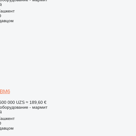
й
Ташкент
O
одавцом
-BM6
600 000 UZS
≈ 189,60 €
борудование - мармит
й
Ташкент
O
одавцом