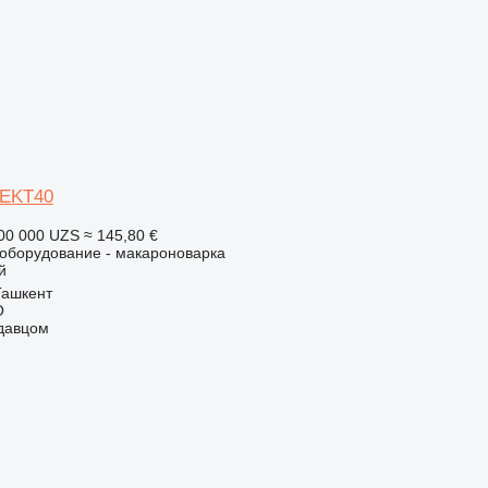
-EKT40
00 000 UZS
≈ 145,80 €
борудование - макароноварка
й
Ташкент
O
одавцом