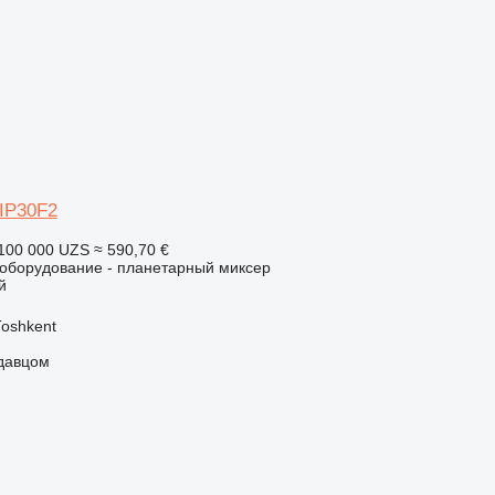
IP30F2
100 000 UZS
≈ 590,70 €
борудование - планетарный миксер
й
Тоshkent
одавцом