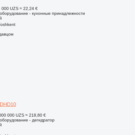
 000 UZS
≈ 22,24 €
борудование - кухонные принадлежности
й
Тоshkent
одавцом
-DHD10
000 000 UZS
≈ 218,80 €
борудование - дегидратор
й