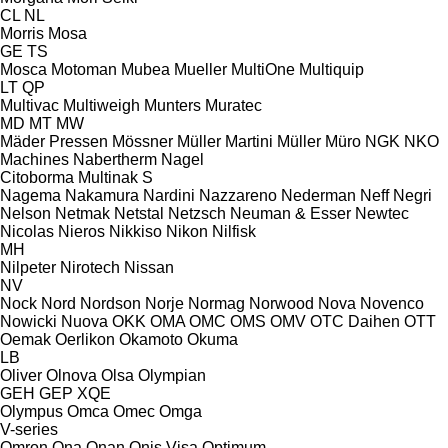
CL
NL
Morris
Mosa
GE
TS
Mosca
Motoman
Mubea
Mueller
MultiOne
Multiquip
LT
QP
Multivac
Multiweigh
Munters
Muratec
MD
MT
MW
Mäder Pressen
Mössner
Müller Martini
Müller
Müro
NGK
NKO
Machines
Nabertherm
Nagel
Citoborma
Multinak S
Nagema
Nakamura
Nardini
Nazzareno
Nederman
Neff
Negri
Nelson
Netmak
Netstal
Netzsch
Neuman & Esser
Newtec
Nicolas
Nieros
Nikkiso
Nikon
Nilfisk
MH
Nilpeter
Nirotech
Nissan
NV
Nock
Nord
Nordson
Norje
Normag
Norwood
Nova
Novenco
Nowicki
Nuova
OKK
OMA
OMC
OMS
OMV
OTC Daihen
OTT
Oemak
Oerlikon
Okamoto
Okuma
LB
Oliver
Olnova
Olsa
Olympian
GEH
GEP
XQE
Olympus
Omca
Omec
Omga
V-series
Omron
Ona
Onan
Onis Visa
Optimum