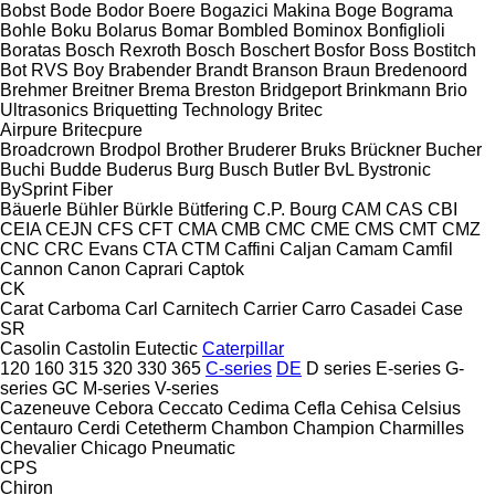
Bobst
Bode
Bodor
Boere
Bogazici Makina
Boge
Bograma
Bohle
Boku
Bolarus
Bomar
Bombled
Bominox
Bonfiglioli
Boratas
Bosch Rexroth
Bosch
Boschert
Bosfor
Boss
Bostitch
Bot RVS
Boy
Brabender
Brandt
Branson
Braun
Bredenoord
Brehmer
Breitner
Brema
Breston
Bridgeport
Brinkmann
Brio
Ultrasonics
Briquetting Technology
Britec
Airpure
Britecpure
Broadcrown
Brodpol
Brother
Bruderer
Bruks
Brückner
Bucher
Buchi
Budde
Buderus
Burg
Busch
Butler
BvL
Bystronic
BySprint Fiber
Bäuerle
Bühler
Bürkle
Bütfering
C.P. Bourg
CAM
CAS
CBI
CEIA
CEJN
CFS
CFT
CMA
CMB
CMC
CME
CMS
CMT
CMZ
CNC
CRC Evans
CTA
CTM
Caffini
Caljan
Camam
Camfil
Cannon
Canon
Caprari
Captok
CK
Carat
Carboma
Carl
Carnitech
Carrier
Carro
Casadei
Case
SR
Casolin
Castolin Eutectic
Caterpillar
120
160
315
320
330
365
C-series
DE
D series
E-series
G-
series
GC
M-series
V-series
Cazeneuve
Cebora
Ceccato
Cedima
Cefla
Cehisa
Celsius
Centauro
Cerdi
Cetetherm
Chambon
Champion
Charmilles
Chevalier
Chicago Pneumatic
CPS
Chiron