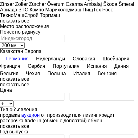
Zinser
Zoller
Zürcher
Överum
Özarma Ambalaj
Škoda
Šmeral
Ариада
ЗТС
Компо
Марихолодмаш
ПищТех
Росс
ТехноМашСтрой
Торгмаш
показать все
Место расположения
Поиск по радиусу
Казахстан
Европа
Германия
Нидерланды
Словакия
Швейцария
Франция
Сербия
Португалия
Испания
Дания
Бельгия
Чехия
Польша
Италия
Венгрия
показать все
показать все
Цена
–
Тип объявления
продажа
аукцион
от производителя
лизинг
кредит
рассрочка
trade-in (обмен с доплатой)
обмен
показать все
Год выпуска