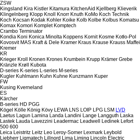
ZSW
Kingsland
Kira
Kistler
Kitamura
KitchenAid
Kjellberg
Klieverik
Klingelnberg
Klopp
Knoll
Knorr
Knuth
KoMo
Koch Technik
Koch
Kocsan
Kodak
Kohler
Koike
Kolb
Kolbe
Kolbus
Komatsu
Komax
Komori
Komplet
Komptech
Crambo
Terminator
Kondia
Koni
Konica Minolta
Koppens
Kornit
Kosme
Kotło-Pol
Kovosvit MAS
Kraft & Dele
Kramer
Kraus
Krause
Krauss Maffei
Kremer
KR
Krieger
Kroll
Kronen
Krones
Krumbein
Krupp
Krämer Grebe
Kränzle
Krøll
Kubota
D-series
K-series
L-series
M-series
Kugler
Kuhlmann
Kuhn
Kuhne
Kunzmann
Kuper
FW
Kusing
Kverneland
ES
Kärcher
B-series
HD
PGG
Kögel
Kölle
König
Kövy
LEWA
LNS
LOIP
LPG
LSM
LVD
Laetus
Lagun
Lamina
Landa
Landini
Lange
Langguth
Laska
Lastek
Lauda
Lavezzini
Leadermac
Leadwell
Ledinek
Lefort
500
600
Leica
Leistritz
Leitz
Leo
Leroy-Somer
Lexmark
Leybold
Liebherr
Ligmatech
Lillnord
Lima
Liming
Lincoln Electric