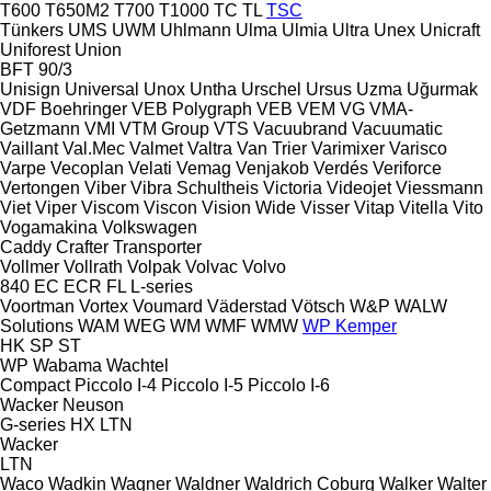
T600
T650M2
T700
T1000
TC
TL
TSC
Tünkers
UMS
UWM
Uhlmann
Ulma
Ulmia
Ultra
Unex
Unicraft
Uniforest
Union
BFT 90/3
Unisign
Universal
Unox
Untha
Urschel
Ursus
Uzma
Uğurmak
VDF Boehringer
VEB Polygraph
VEB
VEM
VG
VMA-
Getzmann
VMI
VTM Group
VTS
Vacuubrand
Vacuumatic
Vaillant
Val.Mec
Valmet
Valtra
Van Trier
Varimixer
Varisco
Varpe
Vecoplan
Velati
Vemag
Venjakob
Verdés
Veriforce
Vertongen
Viber
Vibra Schultheis
Victoria
Videojet
Viessmann
Viet
Viper
Viscom
Viscon
Vision Wide
Visser
Vitap
Vitella
Vito
Vogamakina
Volkswagen
Caddy
Crafter
Transporter
Vollmer
Vollrath
Volpak
Volvac
Volvo
840
EC
ECR
FL
L-series
Voortman
Vortex
Voumard
Väderstad
Vötsch
W&P
WALW
Solutions
WAM
WEG
WM
WMF
WMW
WP Kemper
HK
SP
ST
WP
Wabama
Wachtel
Compact
Piccolo I-4
Piccolo I-5
Piccolo I-6
Wacker Neuson
G-series
HX
LTN
Wacker
LTN
Waco
Wadkin
Wagner
Waldner
Waldrich Coburg
Walker
Walter