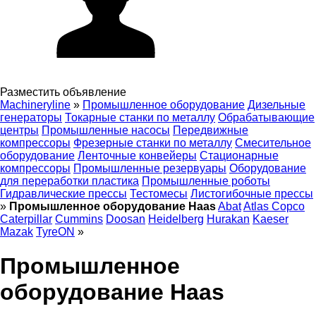
Разместить объявление
Machineryline
»
Промышленное оборудование
Дизельные
генераторы
Токарные станки по металлу
Обрабатывающие
центры
Промышленные насосы
Передвижные
компрессоры
Фрезерные станки по металлу
Смесительное
оборудование
Ленточные конвейеры
Стационарные
компрессоры
Промышленные резервуары
Оборудование
для переработки пластика
Промышленные роботы
Гидравлические прессы
Тестомесы
Листогибочные прессы
»
Промышленное оборудование Haas
Abat
Atlas Copco
Caterpillar
Cummins
Doosan
Heidelberg
Hurakan
Kaeser
Mazak
TyreON
»
Промышленное
оборудование Haas