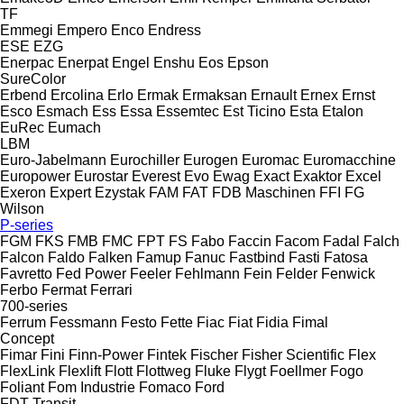
TF
Emmegi
Empero
Enco
Endress
ESE
EZG
Enerpac
Enerpat
Engel
Enshu
Eos
Epson
SureColor
Erbend
Ercolina
Erlo
Ermak
Ermaksan
Ernault
Ernex
Ernst
Esco
Esmach
Ess
Essa
Essemtec
Est Ticino
Esta
Etalon
EuRec
Eumach
LBM
Euro-Jabelmann
Eurochiller
Eurogen
Euromac
Euromacchine
Europower
Eurostar
Everest
Evo
Ewag
Exact
Exaktor
Excel
Exeron
Expert
Ezystak
FAM
FAT
FDB Maschinen
FFI
FG
Wilson
P-series
FGM
FKS
FMB
FMC
FPT
FS
Fabo
Faccin
Facom
Fadal
Falch
Falcon
Faldo
Falken
Famup
Fanuc
Fastbind
Fasti
Fatosa
Favretto
Fed Power
Feeler
Fehlmann
Fein
Felder
Fenwick
Ferbo
Fermat
Ferrari
700-series
Ferrum
Fessmann
Festo
Fette
Fiac
Fiat
Fidia
Fimal
Concept
Fimar
Fini
Finn-Power
Fintek
Fischer
Fisher Scientific
Flex
FlexLink
Flexlift
Flott
Flottweg
Fluke
Flygt
Foellmer
Fogo
Foliant
Fom Industrie
Fomaco
Ford
FDT
Transit