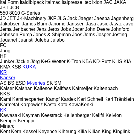
Ital Form
Italdibipack
Italmac
Italpresse
Itec
Ixion
JAC
JAKA
JBT
JCB
550
8010
G-Series
JD
JET
JK-Machinery
JKF
JLG
Jack
Jaeger
Jaespa
Jagenberg
Jakobsen
James Burn
Janome
Janssen
Jasa
Jasic
Javac
Javo
Jema
Jenbacher
Jenz
Jeros
Jobs
Jocar
John Deere
Johnford
Johnson Pump
Jones & Shipman
Joos
Jorns
Josper
Josting
Jouanel
Juaristi
Jufeba
Julabo
FC
Jung
HF
Junker
Jäckle
Jörg
K+G Wetter
K-Tron
KBA
KD-Putz
KHS
KIA
KMA
KSB
KUKA
KR
Kaeser
AS
BS
ESD
M-series
SK
SM
Kaiser
Kaishan
Kallesoe
Kallfass
Kalmeijer
Kaltenbach
KKS
Kami
Kaminexperten
Kampf
Kardex
Karl Schnell
Karl Tränklein
Karmetal
Karpowicz
Kasto
Kato
KawaKenki
KK
Kawasaki
Kayman
Keestrack
Kellenberger
Kellfri
Kelvion
Kemper
Kemppi
Minarc
Kent
Kern
Kessel
Keyence
Kiheung
Kilia
Kilian
King
Kinglink