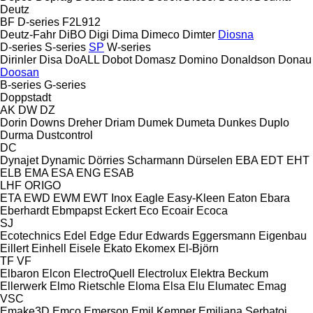
Deutz
BF
D-series
F2L912
Deutz-Fahr
DiBO
Digi
Dima
Dimeco
Dimter
Diosna
D-series
S-series
SP
W-series
Dirinler
Disa
DoALL
Dobot
Domasz
Domino
Donaldson
Donau
Doosan
B-series
G-series
Doppstadt
AK
DW
DZ
Dorin
Downs
Dreher
Driam
Dumek
Dumeta
Dunkes
Duplo
Durma
Dustcontrol
DC
Dynajet
Dynamic
Dörries Scharmann
Dürselen
EBA
EDT
EHT
ELB
EMA
ESA ENG
ESAB
LHF
ORIGO
ETA
EWD
EWM
EWT Inox
Eagle
Easy-Kleen
Eaton
Ebara
Eberhardt
Ebmpapst
Eckert
Eco
Ecoair
Ecoca
SJ
Ecotechnics
Edel
Edge
Edur
Edwards
Eggersmann
Eigenbau
Eillert
Einhell
Eisele
Ekato
Ekomex
El-Björn
TF
VF
Elbaron
Elcon
ElectroQuell
Electrolux
Elektra Beckum
Ellerwerk
Elmo Rietschle
Eloma
Elsa
Elu
Elumatec
Emag
VSC
Emake3D
Emco
Emerson
Emil Kemper
Emiliana Serbatoi