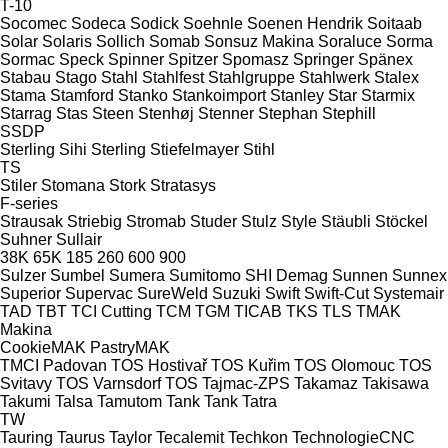
T-10
Socomec
Sodeca
Sodick
Soehnle
Soenen Hendrik
Soitaab
Solar
Solaris
Sollich
Somab
Sonsuz Makina
Soraluce
Sorma
Sormac
Speck
Spinner
Spitzer
Spomasz
Springer
Spänex
Stabau
Stago
Stahl
Stahlfest
Stahlgruppe
Stahlwerk
Stalex
Stama
Stamford
Stanko
Stankoimport
Stanley
Star
Starmix
Starrag
Stas
Steen
Stenhøj
Stenner
Stephan
Stephill
SSDP
Sterling Sihi
Sterling
Stiefelmayer
Stihl
TS
Stiler
Stomana
Stork
Stratasys
F-series
Strausak
Striebig
Stromab
Studer
Stulz
Style
Stäubli
Stöckel
Suhner
Sullair
38K
65K
185
260
600
900
Sulzer
Sumbel
Sumera
Sumitomo SHI Demag
Sunnen
Sunnex
Superior
Supervac
SureWeld
Suzuki
Swift
Swift-Cut
Systemair
TAD
TBT
TCI Cutting
TCM
TGM
TICAB
TKS
TLS
TMAK
Makina
CookieMAK
PastryMAK
TMCI Padovan
TOS Hostivař
TOS Kuřim
TOS Olomouc
TOS
Svitavy
TOS Varnsdorf
TOS
Tajmac-ZPS
Takamaz
Takisawa
Takumi
Talsa
Tamutom
Tank
Tank
Tatra
TW
Tauring
Taurus
Taylor
Tecalemit
Techkon
TechnologieCNC