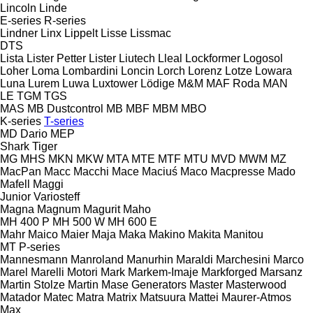
Lincoln
Linde
E-series
R-series
Lindner
Linx
Lippelt
Lisse
Lissmac
DTS
Lista
Lister Petter
Lister
Liutech
Lleal
Lockformer
Logosol
Loher
Loma
Lombardini
Loncin
Lorch
Lorenz
Lotze
Lowara
Luna
Lurem
Luwa
Luxtower
Lödige
M&M
MAF Roda
MAN
LE
TGM
TGS
MAS
MB Dustcontrol
MB
MBF
MBM
MBO
K-series
T-series
MD Dario
MEP
Shark
Tiger
MG
MHS
MKN
MKW
MTA
MTE
MTF
MTU
MVD
MWM
MZ
MacPan
Macc
Macchi
Mace
Maciuś
Maco
Macpresse
Mado
Mafell
Maggi
Junior
Variosteff
Magna
Magnum
Magurit
Maho
MH 400 P
MH 500 W
MH 600 E
Mahr
Maico
Maier
Maja
Maka
Makino
Makita
Manitou
MT
P-series
Mannesmann
Manroland
Manurhin
Maraldi
Marchesini
Marco
Marel
Marelli Motori
Mark
Markem-Imaje
Markforged
Marsanz
Martin Stolze
Martin
Mase Generators
Master
Masterwood
Matador
Matec
Matra
Matrix
Matsuura
Mattei
Maurer-Atmos
Max