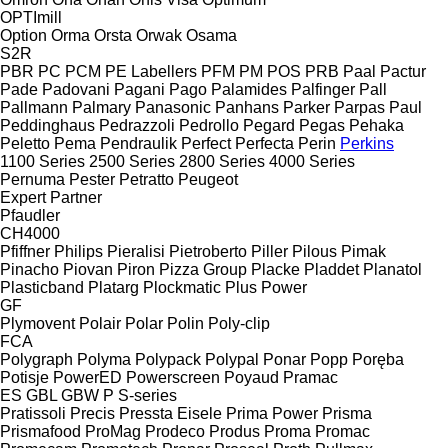
OPTImill
Option
Orma
Orsta
Orwak
Osama
S2R
PBR
PC
PCM
PE Labellers
PFM
PM
POS
PRB
Paal
Pactur
Pade
Padovani
Pagani
Pago
Palamides
Palfinger
Pall
Pallmann
Palmary
Panasonic
Panhans
Parker
Parpas
Paul
Peddinghaus
Pedrazzoli
Pedrollo
Pegard
Pegas
Pehaka
Peletto
Pema
Pendraulik
Perfect
Perfecta
Perin
Perkins
1100 Series
2500 Series
2800 Series
4000 Series
Pernuma
Pester
Petratto
Peugeot
Expert
Partner
Pfaudler
CH4000
Pfiffner
Philips
Pieralisi
Pietroberto
Piller
Pilous
Pimak
Pinacho
Piovan
Piron
Pizza Group
Placke
Pladdet
Planatol
Plasticband
Platarg
Plockmatic
Plus Power
GF
Plymovent
Polair
Polar
Polin
Poly-clip
FCA
Polygraph
Polyma
Polypack
Polypal
Ponar
Popp
Poręba
Potisje
PowerED
Powerscreen
Poyaud
Pramac
ES
GBL
GBW
P
S-series
Pratissoli
Precis
Pressta Eisele
Prima Power
Prisma
Prismafood
ProMag
Prodeco
Produs
Proma
Promac