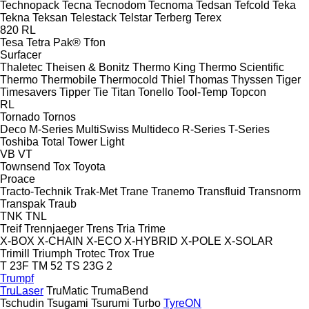
Technopack
Tecna
Tecnodom
Tecnoma
Tedsan
Tefcold
Teka
Tekna
Teksan
Telestack
Telstar
Terberg
Terex
820
RL
Tesa
Tetra Pak®
Tfon
Surfacer
Thaletec
Theisen & Bonitz
Thermo King
Thermo Scientific
Thermo
Thermobile
Thermocold
Thiel
Thomas
Thyssen
Tiger
Timesavers
Tipper Tie
Titan
Tonello
Tool-Temp
Topcon
RL
Tornado
Tornos
Deco
M-Series
MultiSwiss
Multideco
R-Series
T-Series
Toshiba
Total
Tower Light
VB
VT
Townsend
Tox
Toyota
Proace
Tracto-Technik
Trak-Met
Trane
Tranemo
Transfluid
Transnorm
Transpak
Traub
TNK
TNL
Treif
Trennjaeger
Trens
Tria
Trime
X-BOX
X-CHAIN
X-ECO
X-HYBRID
X-POLE
X-SOLAR
Trimill
Triumph
Trotec
Trox
True
T 23F
TM 52
TS 23G 2
Trumpf
TruLaser
TruMatic
TrumaBend
Tschudin
Tsugami
Tsurumi
Turbo
TyreON