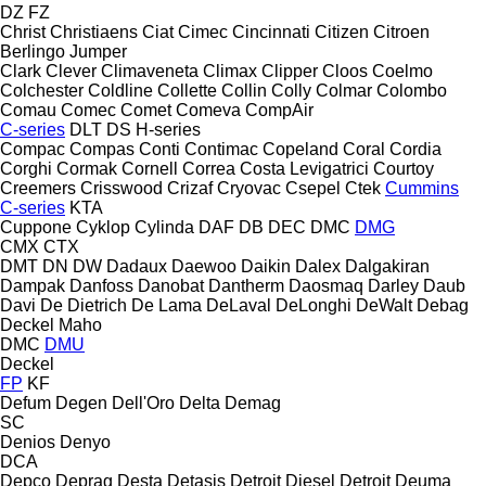
DZ
FZ
Christ
Christiaens
Ciat
Cimec
Cincinnati
Citizen
Citroen
Berlingo
Jumper
Clark
Clever
Climaveneta
Climax
Clipper
Cloos
Coelmo
Colchester
Coldline
Collette
Collin
Colly
Colmar
Colombo
Comau
Comec
Comet
Comeva
CompAir
C-series
DLT
DS
H-series
Compac
Compas
Conti
Contimac
Copeland
Coral
Cordia
Corghi
Cormak
Cornell
Correa
Costa Levigatrici
Courtoy
Creemers
Crisswood
Crizaf
Cryovac
Csepel
Ctek
Cummins
C-series
KTA
Cuppone
Cyklop
Cylinda
DAF
DB
DEC
DMC
DMG
CMX
CTX
DMT
DN
DW
Dadaux
Daewoo
Daikin
Dalex
Dalgakiran
Dampak
Danfoss
Danobat
Dantherm
Daosmaq
Darley
Daub
Davi
De Dietrich
De Lama
DeLaval
DeLonghi
DeWalt
Debag
Deckel Maho
DMC
DMU
Deckel
FP
KF
Defum
Degen
Dell'Oro
Delta
Demag
SC
Denios
Denyo
DCA
Depco
Deprag
Desta
Detasis
Detroit Diesel
Detroit
Deuma