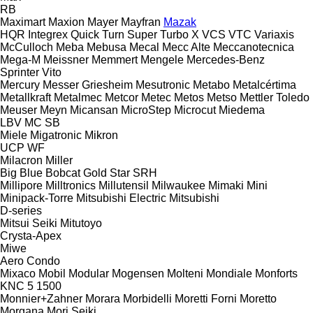
RB
Maximart
Maxion
Mayer
Mayfran
Mazak
HQR
Integrex
Quick Turn
Super Turbo X
VCS
VTC
Variaxis
McCulloch
Meba
Mebusa
Mecal
Mecc Alte
Meccanotecnica
Mega-M
Meissner
Memmert
Mengele
Mercedes-Benz
Sprinter
Vito
Mercury
Messer Griesheim
Mesutronic
Metabo
Metalcértima
Metallkraft
Metalmec
Metcor
Metec
Metos
Metso
Mettler Toledo
Meuser
Meyn
Micansan
MicroStep
Microcut
Miedema
LBV
MC
SB
Miele
Migatronic
Mikron
UCP
WF
Milacron
Miller
Big Blue
Bobcat
Gold Star
SRH
Millipore
Milltronics
Millutensil
Milwaukee
Mimaki
Mini
Minipack-Torre
Mitsubishi Electric
Mitsubishi
D-series
Mitsui Seiki
Mitutoyo
Crysta-Apex
Miwe
Aero
Condo
Mixaco
Mobil
Modular
Mogensen
Molteni
Mondiale
Monforts
KNC 5 1500
Monnier+Zahner
Morara
Morbidelli
Moretti Forni
Moretto
Morgana
Mori Seiki