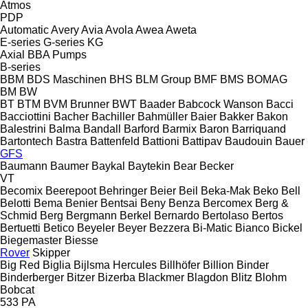
Atmos
PDP
Automatic
Avery
Avia
Avola
Awea
Aweta
E-series
G-series
KG
Axial
BBA Pumps
B-series
BBM
BDS Maschinen
BHS
BLM Group
BMF
BMS
BOMAG
BM
BW
BT
BTM
BVM Brunner
BWT
Baader
Babcock Wanson
Bacci
Bacciottini
Bacher
Bachiller
Bahmüller
Baier
Bakker
Bakon
Balestrini
Balma
Bandall
Barford
Barmix
Baron
Barriquand
Bartontech
Bastra
Battenfeld
Battioni
Battipav
Baudouin
Bauer
GFS
Baumann
Baumer
Baykal
Baytekin
Bear
Becker
VT
Becomix
Beerepoot
Behringer
Beier
Beil
Beka-Mak
Beko
Bell
Belotti
Bema
Benier
Bentsai
Beny
Benza
Bercomex
Berg &
Schmid
Berg
Bergmann
Berkel
Bernardo
Bertolaso
Bertos
Bertuetti
Betico
Beyeler
Beyer
Bezzera
Bi-Matic
Bianco
Bickel
Biegemaster
Biesse
Rover
Skipper
Big Red
Biglia
Bijlsma Hercules
Billhöfer
Billion
Binder
Binderberger
Bitzer
Bizerba
Blackmer
Blagdon
Blitz
Blohm
Bobcat
533
PA