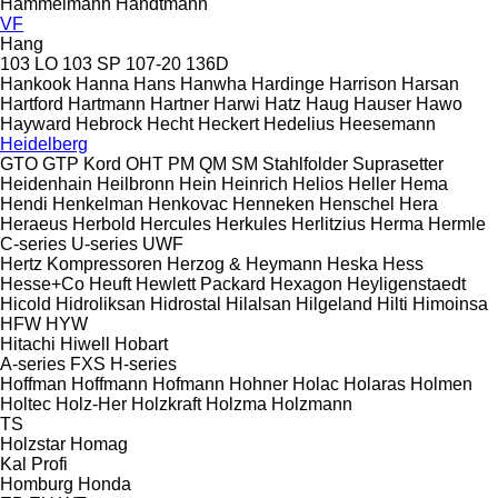
Hammelmann
Handtmann
VF
Hang
103 LO
103 SP
107-20
136D
Hankook
Hanna
Hans
Hanwha
Hardinge
Harrison
Harsan
Hartford
Hartmann
Hartner
Harwi
Hatz
Haug
Hauser
Hawo
Hayward
Hebrock
Hecht
Heckert
Hedelius
Heesemann
Heidelberg
GTO
GTP
Kord
OHT
PM
QM
SM
Stahlfolder
Suprasetter
Heidenhain
Heilbronn
Hein
Heinrich
Helios
Heller
Hema
Hendi
Henkelman
Henkovac
Henneken
Henschel
Hera
Heraeus
Herbold
Hercules
Herkules
Herlitzius
Herma
Hermle
C-series
U-series
UWF
Hertz Kompressoren
Herzog & Heymann
Heska
Hess
Hesse+Co
Heuft
Hewlett Packard
Hexagon
Heyligenstaedt
Hicold
Hidroliksan
Hidrostal
Hilalsan
Hilgeland
Hilti
Himoinsa
HFW
HYW
Hitachi
Hiwell
Hobart
A-series
FXS
H-series
Hoffman
Hoffmann
Hofmann
Hohner
Holac
Holaras
Holmen
Holtec
Holz-Her
Holzkraft
Holzma
Holzmann
TS
Holzstar
Homag
Kal
Profi
Homburg
Honda