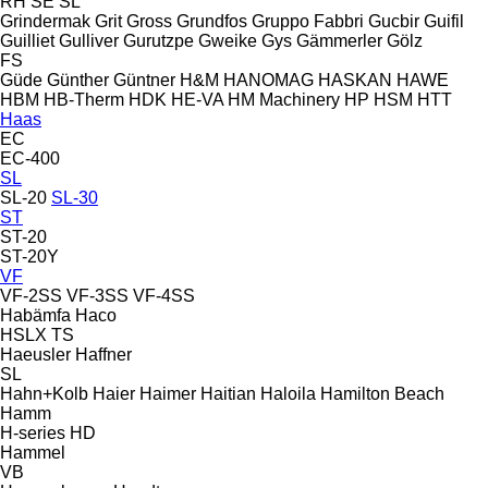
RH
SE
SL
Grindermak
Grit
Gross
Grundfos
Gruppo Fabbri
Gucbir
Guifil
Guilliet
Gulliver
Gurutzpe
Gweike
Gys
Gämmerler
Gölz
FS
Güde
Günther
Güntner
H&M
HANOMAG
HASKAN
HAWE
HBM
HB‑Therm
HDK
HE-VA
HM Machinery
HP
HSM
HTT
Haas
EC
EC-400
SL
SL-20
SL-30
ST
ST-20
ST-20Y
VF
VF-2SS
VF-3SS
VF-4SS
Habämfa
Haco
HSLX
TS
Haeusler
Haffner
SL
Hahn+Kolb
Haier
Haimer
Haitian
Haloila
Hamilton Beach
Hamm
H-series
HD
Hammel
VB