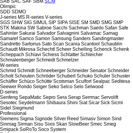
SAB
SAC
SAF
SBM
SCM
Olimpic
SDD
SDMO
J-series
MS
R-series
V-series
SGS
SHW
SIG
SIMUL
SIP
SIPA
SISE
SM
SMD
SMG
SMP
STK Makina
SW
Sabroe
Sacchi
Sachman
Saeilo
Safan
Safe
Sahinler
Sakurai
Salvador
Salvagnini
Salvamac
Samag
Samaref
Samco
Samon
Samsung
Sanders
Sandingmaster
Sandretto
Sartorius
Sato
Scan
Scania
Scantool
Schaublin
Schaudt Mikrosa
Schechtl
Scheer
Schelling
Schenck
Schenk
Scheppach
Schiavi
Schiess
Schlatter
Schleicher
Schmalenberger
Schmedt
Schmelzer
W-series
Schmid
Schmidt
Schneeberger
Schneider Senator
Schneider
Schott
Schouten
Schröder
Schubert
Schuko
Schuler
Schuster
Schäffer
Schüco
Schütte
Scotsman
Sculfort
Sealpac
Seditesa
Seewer Rondo
Seiger
Seko
Selco
Selo
Selwood
D-series
Senfeng
SepaMatic
Sepro
Sera
Serap
Serrmac
Servolift
Sesotec
Seydelmann
Shibaura
Shini
Siat
Sicar
Sick
Sicmi
Sidel
Siegmund
Professional
Siemens
Sigma
Signode
Silver Reed
Simasv
Simon
Sind
Sinmag
Sirman
Sisu
Sixis
Skan
SlowBeer
Smec
Smeg
Smipack
SoRoTo
Soco System