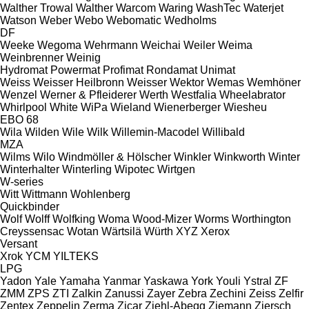
Walther Trowal
Walther
Warcom
Waring
WashTec
Waterjet
Watson
Weber
Webo
Webomatic
Wedholms
DF
Weeke
Wegoma
Wehrmann
Weichai
Weiler
Weima
Weinbrenner
Weinig
Hydromat
Powermat
Profimat
Rondamat
Unimat
Weiss
Weisser Heilbronn
Weisser
Wektor
Wemas
Wemhöner
Wenzel
Werner & Pfleiderer
Werth
Westfalia
Wheelabrator
Whirlpool
White
WiPa
Wieland
Wienerberger
Wiesheu
EBO 68
Wila
Wilden
Wile
Wilk
Willemin-Macodel
Willibald
MZA
Wilms
Wilo
Windmöller & Hölscher
Winkler
Winkworth
Winter
Winterhalter
Winterling
Wipotec
Wirtgen
W-series
Witt
Wittmann
Wohlenberg
Quickbinder
Wolf
Wolff
Wolfking
Woma
Wood-Mizer
Worms
Worthington
Creyssensac
Wotan
Wärtsilä
Würth
XYZ
Xerox
Versant
Xrok
YCM
YILTEKS
LPG
Yadon
Yale
Yamaha
Yanmar
Yaskawa
York
Youli
Ystral
ZF
ZMM
ZPS
ZTI
Zalkin
Zanussi
Zayer
Zebra
Zechini
Zeiss
Zelfir
Zentex
Zeppelin
Zerma
Zicar
Ziehl-Abegg
Ziemann
Ziersch