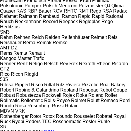
Promecam
Promotech
Pronar
Proseal
Proth
Pullmax
Pulsotronic
Pumpex
Putsch Meniconi
Putzmeister
QJ
Qlima
Quaser
RAS
RBP Bauer
RGV
RHTC
RMT Rego
RSA
Radax
Rafamet
Raimann
Rambaudi
Ramon
Rapid
Rapid
Rational
Rauch
Reckermann
Record
Reepack
Regloplas
Rego
Herlitzius
SM3
Rehm
Rehnen
Reich
Reiden
Reifenhäuser
Reimelt
Reis
Reishauer
Rema
Remak
Remko
AMT
DZ
Rems
Remta
Renault
Kangoo
Master
Trafic
Renner
Renz
Retigo
Retsch
Rev
Rex
Rexroth
Rheon
Ricardo
GF2
Rico
Ricoh
Ridgid
535
Rilesa
Rippert
Risco
Rittal
Ritz
Riviera
Rizzolio
Roal Bakery
Robert
Robino & Galandrino
Robland
Robopac
Robot Coupe
Robust
Robustezza
Rockwell
Rojek
Roka
Roland
Roller
Rollmatic
Rollomatic
Rolls-Royce
Rolmet
Roluft
Romaco
Romi
Rondo
Rosa
Rosenberg
Rossi
Rotair
MDVN
VRK
Rothenberger
Rotor
Rotox
Roundo
Rousselet Robatel
Royal
Ruck
Ryobi
Röders TEC
Röschermatic
Rösler
Rühle
SR