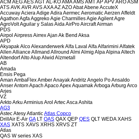
ACM
AEG
AES
AGT
AL-KO
AMA
AMS
AMT
AP
APV
ARO
ASM
ATS
AVK
AVR
AVS
AXA
AZ
AZO
Abat
Abene
AccuteX
Accuway
Aciera
Adige
Adira
Aermec
Aeromatic
Aerzen
Affeldt
Agathon
Agfa
Aggreko
Agie Charmilles
Agie
Agilent
Agre
AgroVolt
Aguilar y Salas
Aida
AirPro
Aircraft
Airman
PDS
Airpol
Airpress
Airrex
Ajan
Ak Bend
Aksa
APD
Akyapak
Alco
Alexanderwerk
Alfa Laval
Alfa
Alfarimini
Alfatek
Allen
Alliance
Allmand
Allround
Almi
Almig
Alpa
Alpina
Altech
Altendorf
Alto
Alup
Alwid
Alzmetall
AB
Amada
Ensis
Pega
Aman
AmbaFlex
Amber
Anayak
Andritz
Angelo Po
Ansaldo
Anser
Antom
Apach
Apaco
Apex
Aquamak
Arboga
Arburg
Arco
Arjes
VZ
Arkto
Arku
Arminius
Arol
Artec
Asca
Ashita
AG3
Astec
Atesy
Atlantic
Atlas Copco
DrillAir
E-Air
GA
LT
QAS
QAX
QEP
QES
QLT
WEDA
XAHS
XAS
XATS
XAVS
XRHS
XRVS
ZT
Atlas
QAS
W series
XAS