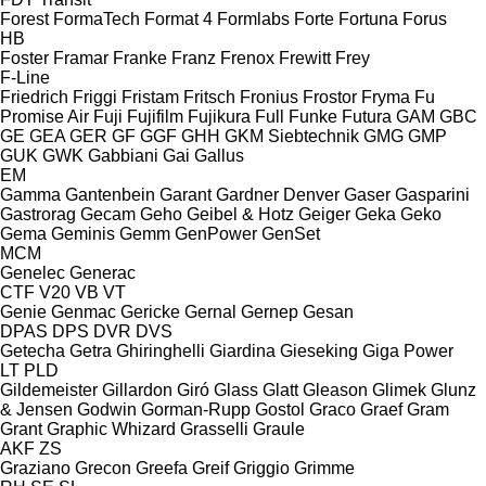
Forest
FormaTech
Format 4
Formlabs
Forte
Fortuna
Forus
HB
Foster
Framar
Franke
Franz
Frenox
Frewitt
Frey
F-Line
Friedrich
Friggi
Fristam
Fritsch
Fronius
Frostor
Fryma
Fu
Promise Air
Fuji
Fujifilm
Fujikura
Full
Funke
Futura
GAM
GBC
GE
GEA
GER
GF
GGF
GHH
GKM Siebtechnik
GMG
GMP
GUK
GWK
Gabbiani
Gai
Gallus
EM
Gamma
Gantenbein
Garant
Gardner Denver
Gaser
Gasparini
Gastrorag
Gecam
Geho
Geibel & Hotz
Geiger
Geka
Geko
Gema
Geminis
Gemm
GenPower
GenSet
MCM
Genelec
Generac
CTF
V20
VB
VT
Genie
Genmac
Gericke
Gernal
Gernep
Gesan
DPAS
DPS
DVR
DVS
Getecha
Getra
Ghiringhelli
Giardina
Gieseking
Giga Power
LT
PLD
Gildemeister
Gillardon
Giró
Glass
Glatt
Gleason
Glimek
Glunz
& Jensen
Godwin
Gorman-Rupp
Gostol
Graco
Graef
Gram
Grant
Graphic Whizard
Grasselli
Graule
AKF
ZS
Graziano
Grecon
Greefa
Greif
Griggio
Grimme