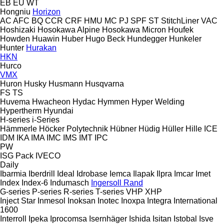
EB
EU
WT
Hongniu
Horizon
AC
AFC
BQ
CCR
CRF
HMU
MC
PJ
SPF
ST
StitchLiner
VAC
Hoshizaki
Hosokawa Alpine
Hosokawa Micron
Houfek
Howden
Huawin
Huber
Hugo Beck
Hundegger
Hunkeler
Hunter
Hurakan
HKN
Hurco
VMX
Huron
Husky
Husmann
Husqvarna
FS
TS
Huvema
Hwacheon
Hydac
Hymmen
Hyper Welding
Hypertherm
Hyundai
H-series
i-Series
Hämmerle
Höcker Polytechnik
Hübner
Hüdig
Hüller Hille
ICE
IDM
IKA
IMA
IMC
IMS
IMT
IPC
PW
ISG Pack
IVECO
Daily
Ibarmia
Iberdrill
Ideal
Idrobase
Iemca
Ilapak
Ilpra
Imcar
Imet
Index
Index-6
Indumasch
Ingersoll Rand
G-series
P-series
R-series
T-series
VHP
XHP
Inject Star
Inmesol
Inoksan
Inotec
Inoxpa
Integra
International
1600
Interroll
Ipeka
Iprocomsa
Isernhäger
Ishida
Isitan
Istobal
Isve