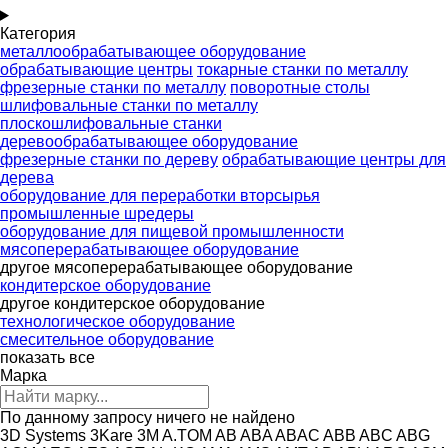
Категория
металлообрабатывающее оборудование
обрабатывающие центры
токарные станки по металлу
фрезерные станки по металлу
поворотные столы
шлифовальные станки по металлу
плоскошлифовальные станки
деревообрабатывающее оборудование
фрезерные станки по дереву
обрабатывающие центры для
дерева
оборудование для переработки вторсырья
промышленные шредеры
оборудование для пищевой промышленности
мясоперерабатывающее оборудование
другое мясоперерабатывающее оборудование
кондитерское оборудование
другое кондитерское оборудование
технологическое оборудование
смесительное оборудование
показать все
Марка
По данному запросу ничего не найдено
3D Systems
3Kare
3M
A.TOM
AB
ABA
ABAC
ABB
ABC
ABG