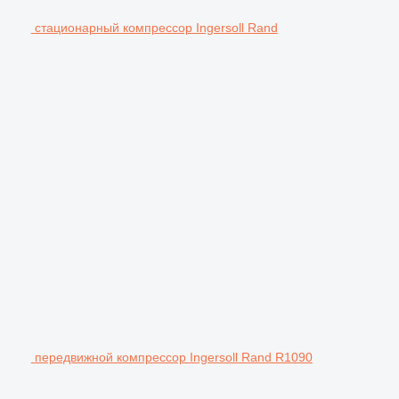
стационарный компрессор Ingersoll Rand
передвижной компрессор Ingersoll Rand R1090