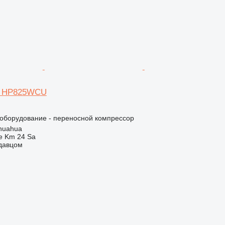
nd HP825WCU
борудование - переносной компрессор
huahua
e Km 24 Sa
одавцом