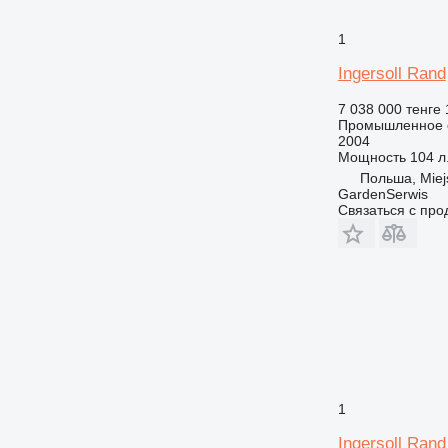
1
Ingersoll Rand
7 038 000 тенге
Промышленное о
2004
Мощность
104 л.
Польша, Miej
GardenSerwis
Связаться с пр
1
Ingersoll Rand