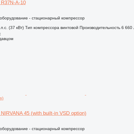
d R37N-A-10
борудование - стационарный компрессор
л.с. (37 кВт)
Тип компрессора
винтовой
Производительность
6 660
t
одавцом
n)
 NIRVANA 45 (with built-in VSD option)
борудование - стационарный компрессор