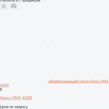
Связаться с продавцом
обрабатывающий центр Hurco VMX
42SR
8
Hurco VMX 42SR
Цена по запросу