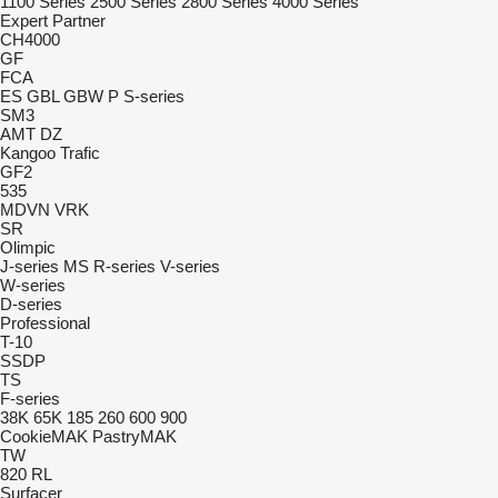
1100 Series
2500 Series
2800 Series
4000 Series
Expert
Partner
CH4000
GF
FCA
ES
GBL
GBW
P
S-series
SM3
AMT
DZ
Kangoo
Trafic
GF2
535
MDVN
VRK
SR
Olimpic
J-series
MS
R-series
V-series
W-series
D-series
Professional
T-10
SSDP
TS
F-series
38K
65K
185
260
600
900
CookieMAK
PastryMAK
TW
820
RL
Surfacer