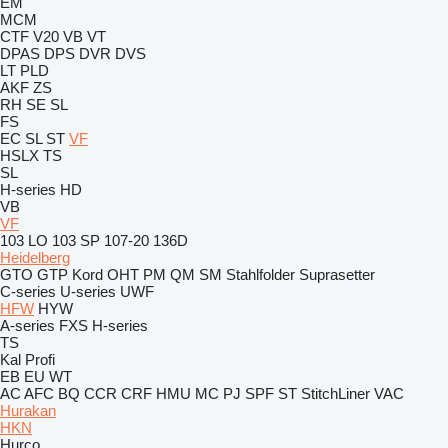
EM
MCM
CTF
V20
VB
VT
DPAS
DPS
DVR
DVS
LT
PLD
AKF
ZS
RH
SE
SL
FS
EC
SL
ST
VF
HSLX
TS
SL
H-series
HD
VB
VF
103 LO
103 SP
107-20
136D
Heidelberg
GTO
GTP
Kord
OHT
PM
QM
SM
Stahlfolder
Suprasetter
C-series
U-series
UWF
HFW
HYW
A-series
FXS
H-series
TS
Kal
Profi
EB
EU
WT
AC
AFC
BQ
CCR
CRF
HMU
MC
PJ
SPF
ST
StitchLiner
VAC
Hurakan
HKN
Hurco