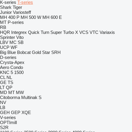
K-series
T-series
Shark
Tiger
Junior
Variosteff
MH 400 P
MH 500 W
MH 600 E
MT
P-series
RB
HQR
Integrex
Quick Turn
Super Turbo X
VCS
VTC
Variaxis
Sprinter
Vito
LBV
MC
SB
UCP
WF
Big Blue
Bobcat
Gold Star
SRH
D-series
Crysta-Apex
Aero
Condo
KNC 5 1500
CL
NL
GE
TS
LT
QP
MD
MT
MW
Citoborma
Multinak S
NV
LB
GEH
GEP
XQE
V-series
OPTImill
S2R