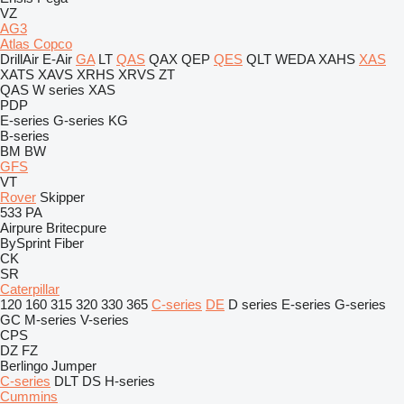
VZ
AG3
Atlas Copco
DrillAir
E-Air
GA
LT
QAS
QAX
QEP
QES
QLT
WEDA
XAHS
XAS
XATS
XAVS
XRHS
XRVS
ZT
QAS
W series
XAS
PDP
E-series
G-series
KG
B-series
BM
BW
GFS
VT
Rover
Skipper
533
PA
Airpure
Britecpure
BySprint Fiber
CK
SR
Caterpillar
120
160
315
320
330
365
C-series
DE
D series
E-series
G-series
GC
M-series
V-series
CPS
DZ
FZ
Berlingo
Jumper
C-series
DLT
DS
H-series
Cummins