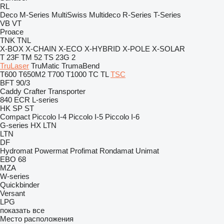
RL
Deco
M-Series
MultiSwiss
Multideco
R-Series
T-Series
VB
VT
Proace
TNK
TNL
X-BOX
X-CHAIN
X-ECO
X-HYBRID
X-POLE
X-SOLAR
T 23F
TM 52
TS 23G 2
TruLaser
TruMatic
TrumaBend
T600
T650M2
T700
T1000
TC
TL
TSC
BFT 90/3
Caddy
Crafter
Transporter
840
ECR
L-series
HK
SP
ST
Compact
Piccolo I-4
Piccolo I-5
Piccolo I-6
G-series
HX
LTN
LTN
DF
Hydromat
Powermat
Profimat
Rondamat
Unimat
EBO 68
MZA
W-series
Quickbinder
Versant
LPG
показать все
Место расположения