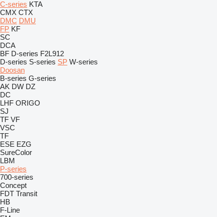
C-series
KTA
CMX
CTX
DMC
DMU
FP
KF
SC
DCA
BF
D-series
F2L912
D-series
S-series
SP
W-series
Doosan
B-series
G-series
AK
DW
DZ
DC
LHF
ORIGO
SJ
TF
VF
VSC
TF
ESE
EZG
SureColor
LBM
P-series
700-series
Concept
FDT
Transit
HB
F-Line