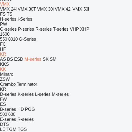
VMX
VMX 24i
VMX 30T
VMX 30i
VMX 42i
VMX 50i
FS
TS
H-series
i-Series
PW
G-series
P-series
R-series
T-series
VHP
XHP
1600
550
8010
G-Series
FC
HF
KR
AS
BS
ESD
M-series
SK
SM
KKS
KK
Minarc
ZSW
Crambo
Terminator
KR
D-series
K-series
L-series
M-series
FW
ES
B-series
HD
PGG
500
600
E-series
R-series
DTS
LE
TGM
TGS