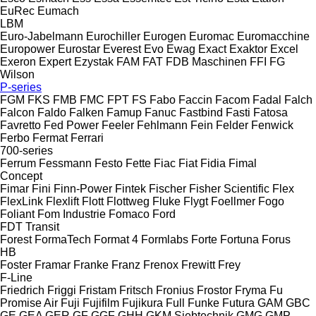
EuRec
Eumach
LBM
Euro-Jabelmann
Eurochiller
Eurogen
Euromac
Euromacchine
Europower
Eurostar
Everest
Evo
Ewag
Exact
Exaktor
Excel
Exeron
Expert
Ezystak
FAM
FAT
FDB Maschinen
FFI
FG
Wilson
P-series
FGM
FKS
FMB
FMC
FPT
FS
Fabo
Faccin
Facom
Fadal
Falch
Falcon
Faldo
Falken
Famup
Fanuc
Fastbind
Fasti
Fatosa
Favretto
Fed Power
Feeler
Fehlmann
Fein
Felder
Fenwick
Ferbo
Fermat
Ferrari
700-series
Ferrum
Fessmann
Festo
Fette
Fiac
Fiat
Fidia
Fimal
Concept
Fimar
Fini
Finn-Power
Fintek
Fischer
Fisher Scientific
Flex
FlexLink
Flexlift
Flott
Flottweg
Fluke
Flygt
Foellmer
Fogo
Foliant
Fom Industrie
Fomaco
Ford
FDT
Transit
Forest
FormaTech
Format 4
Formlabs
Forte
Fortuna
Forus
HB
Foster
Framar
Franke
Franz
Frenox
Frewitt
Frey
F-Line
Friedrich
Friggi
Fristam
Fritsch
Fronius
Frostor
Fryma
Fu
Promise Air
Fuji
Fujifilm
Fujikura
Full
Funke
Futura
GAM
GBC
GE
GEA
GER
GF
GGF
GHH
GKM Siebtechnik
GMG
GMP