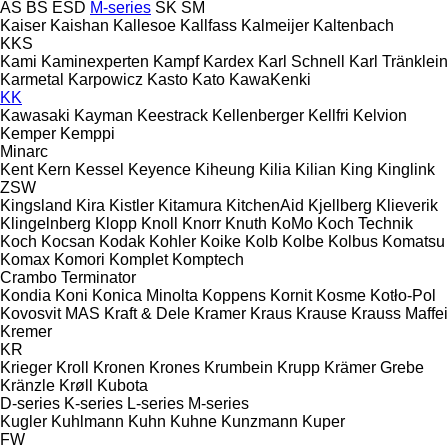
AS
BS
ESD
M-series
SK
SM
Kaiser
Kaishan
Kallesoe
Kallfass
Kalmeijer
Kaltenbach
KKS
Kami
Kaminexperten
Kampf
Kardex
Karl Schnell
Karl Tränklein
Karmetal
Karpowicz
Kasto
Kato
KawaKenki
KK
Kawasaki
Kayman
Keestrack
Kellenberger
Kellfri
Kelvion
Kemper
Kemppi
Minarc
Kent
Kern
Kessel
Keyence
Kiheung
Kilia
Kilian
King
Kinglink
ZSW
Kingsland
Kira
Kistler
Kitamura
KitchenAid
Kjellberg
Klieverik
Klingelnberg
Klopp
Knoll
Knorr
Knuth
KoMo
Koch Technik
Koch
Kocsan
Kodak
Kohler
Koike
Kolb
Kolbe
Kolbus
Komatsu
Komax
Komori
Komplet
Komptech
Crambo
Terminator
Kondia
Koni
Konica Minolta
Koppens
Kornit
Kosme
Kotło-Pol
Kovosvit MAS
Kraft & Dele
Kramer
Kraus
Krause
Krauss Maffei
Kremer
KR
Krieger
Kroll
Kronen
Krones
Krumbein
Krupp
Krämer Grebe
Kränzle
Krøll
Kubota
D-series
K-series
L-series
M-series
Kugler
Kuhlmann
Kuhn
Kuhne
Kunzmann
Kuper
FW