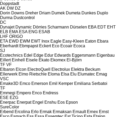
Doppstadt
AK
DW
DZ
Dorin
Downs
Dreher
Driam
Dumek
Dumeta
Dunkes
Duplo
Durma
Dustcontrol
DC
Dynajet
Dynamic
Dörries Scharmann
Dürselen
EBA
EDT
EHT
ELB
EMA
ESA ENG
ESAB
LHF
ORIGO
ETA
EWD
EWM
EWT Inox
Eagle
Easy-Kleen
Eaton
Ebara
Eberhardt
Ebmpapst
Eckert
Eco
Ecoair
Ecoca
SJ
Ecotechnics
Edel
Edge
Edur
Edwards
Eggersmann
Eigenbau
Eillert
Einhell
Eisele
Ekato
Ekomex
El-Björn
TF
VF
Elbaron
Elcon
ElectroQuell
Electrolux
Elektra Beckum
Ellerwerk
Elmo Rietschle
Eloma
Elsa
Elu
Elumatec
Emag
VSC
Emake3D
Emco
Emerson
Emil Kemper
Emiliana Serbatoi
TF
Emmegi
Empero
Enco
Endress
ESE
EZG
Enerpac
Enerpat
Engel
Enshu
Eos
Epson
SureColor
Erbend
Ercolina
Erlo
Ermak
Ermaksan
Ernault
Ernex
Ernst
Esco
Esmach
Ess
Essa
Essemtec
Est Ticino
Esta
Etalon