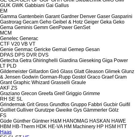
GUK
GWK
Gabbiani
Gai
Gallus
EM
Gamma
Gantenbein
Garant
Gardner Denver
Gaser
Gasparini
Gastrorag
Gecam
Geho
Geibel & Hotz
Geiger
Geka
Geko
Gema
Geminis
Gemm
GenPower
GenSet
MCM
Genelec
Generac
CTF
V20
VB
VT
Genie
Genmac
Gericke
Gernal
Gernep
Gesan
DPAS
DPS
DVR
DVS
Getecha
Getra
Ghiringhelli
Giardina
Gieseking
Giga Power
LT
PLD
Gildemeister
Gillardon
Giró
Glass
Glatt
Gleason
Glimek
Glunz
& Jensen
Godwin
Gorman-Rupp
Gostol
Graco
Graef
Gram
Grant
Graphic Whizard
Grasselli
Graule
AKF
ZS
Graziano
Grecon
Greefa
Greif
Griggio
Grimme
RH
SE
SL
Grindermak
Grit
Gross
Grundfos
Gruppo Fabbri
Gucbir
Guifil
Guilliet
Gulliver
Gurutzpe
Gweike
Gys
Gämmerler
Gölz
FS
Güde
Günther
Güntner
H&M
HANOMAG
HASKAN
HAWE
HBM
HB‑Therm
HDK
HE-VA
HM Machinery
HP
HSM
HTT
Haas