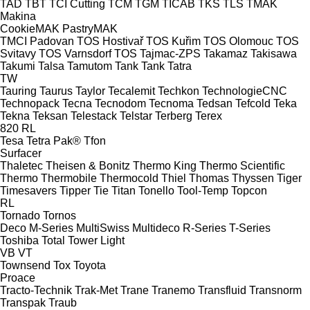
TAD
TBT
TCI Cutting
TCM
TGM
TICAB
TKS
TLS
TMAK
Makina
CookieMAK
PastryMAK
TMCI Padovan
TOS Hostivař
TOS Kuřim
TOS Olomouc
TOS
Svitavy
TOS Varnsdorf
TOS
Tajmac-ZPS
Takamaz
Takisawa
Takumi
Talsa
Tamutom
Tank
Tank
Tatra
TW
Tauring
Taurus
Taylor
Tecalemit
Techkon
TechnologieCNC
Technopack
Tecna
Tecnodom
Tecnoma
Tedsan
Tefcold
Teka
Tekna
Teksan
Telestack
Telstar
Terberg
Terex
820
RL
Tesa
Tetra Pak®
Tfon
Surfacer
Thaletec
Theisen & Bonitz
Thermo King
Thermo Scientific
Thermo
Thermobile
Thermocold
Thiel
Thomas
Thyssen
Tiger
Timesavers
Tipper Tie
Titan
Tonello
Tool-Temp
Topcon
RL
Tornado
Tornos
Deco
M-Series
MultiSwiss
Multideco
R-Series
T-Series
Toshiba
Total
Tower Light
VB
VT
Townsend
Tox
Toyota
Proace
Tracto-Technik
Trak-Met
Trane
Tranemo
Transfluid
Transnorm
Transpak
Traub