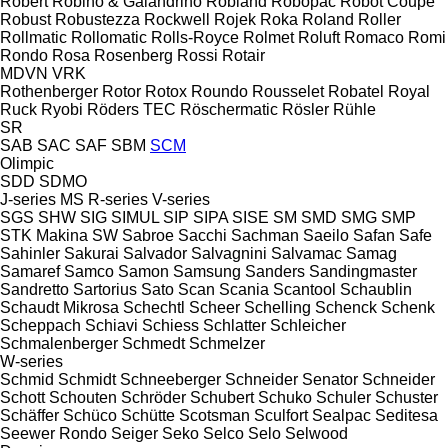
Robert
Robino & Galandrino
Robland
Robopac
Robot Coupe
Robust
Robustezza
Rockwell
Rojek
Roka
Roland
Roller
Rollmatic
Rollomatic
Rolls-Royce
Rolmet
Roluft
Romaco
Romi
Rondo
Rosa
Rosenberg
Rossi
Rotair
MDVN
VRK
Rothenberger
Rotor
Rotox
Roundo
Rousselet Robatel
Royal
Ruck
Ryobi
Röders TEC
Röschermatic
Rösler
Rühle
SR
SAB
SAC
SAF
SBM
SCM
Olimpic
SDD
SDMO
J-series
MS
R-series
V-series
SGS
SHW
SIG
SIMUL
SIP
SIPA
SISE
SM
SMD
SMG
SMP
STK Makina
SW
Sabroe
Sacchi
Sachman
Saeilo
Safan
Safe
Sahinler
Sakurai
Salvador
Salvagnini
Salvamac
Samag
Samaref
Samco
Samon
Samsung
Sanders
Sandingmaster
Sandretto
Sartorius
Sato
Scan
Scania
Scantool
Schaublin
Schaudt Mikrosa
Schechtl
Scheer
Schelling
Schenck
Schenk
Scheppach
Schiavi
Schiess
Schlatter
Schleicher
Schmalenberger
Schmedt
Schmelzer
W-series
Schmid
Schmidt
Schneeberger
Schneider Senator
Schneider
Schott
Schouten
Schröder
Schubert
Schuko
Schuler
Schuster
Schäffer
Schüco
Schütte
Scotsman
Sculfort
Sealpac
Seditesa
Seewer Rondo
Seiger
Seko
Selco
Selo
Selwood