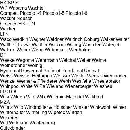
HK
SP
ST
WP
Wabama
Wachtel
Compact
Piccolo I-4
Piccolo I-5
Piccolo I-6
Wacker Neuson
G-series
HX
LTN
Wacker
LTN
Waco
Wadkin
Wagner
Waldner
Waldrich Coburg
Walker
Walter
Walther Trowal
Walther
Warcom
Waring
WashTec
Waterjet
Watson
Weber
Webo
Webomatic
Wedholms
DF
Weeke
Wegoma
Wehrmann
Weichai
Weiler
Weima
Weinbrenner
Weinig
Hydromat
Powermat
Profimat
Rondamat
Unimat
Weiss
Weisser Heilbronn
Weisser
Wektor
Wemas
Wemhöner
Wenzel
Werner & Pfleiderer
Werth
Westfalia
Wheelabrator
Whirlpool
White
WiPa
Wieland
Wienerberger
Wiesheu
EBO 68
Wila
Wilden
Wile
Wilk
Willemin-Macodel
Willibald
MZA
Wilms
Wilo
Windmöller & Hölscher
Winkler
Winkworth
Winter
Winterhalter
Winterling
Wipotec
Wirtgen
W-series
Witt
Wittmann
Wohlenberg
Quickbinder