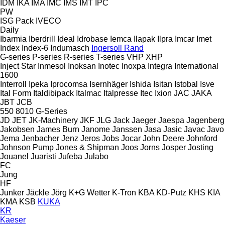
IDM
IKA
IMA
IMC
IMS
IMT
IPC
PW
ISG Pack
IVECO
Daily
Ibarmia
Iberdrill
Ideal
Idrobase
Iemca
Ilapak
Ilpra
Imcar
Imet
Index
Index-6
Indumasch
Ingersoll Rand
G-series
P-series
R-series
T-series
VHP
XHP
Inject Star
Inmesol
Inoksan
Inotec
Inoxpa
Integra
International
1600
Interroll
Ipeka
Iprocomsa
Isernhäger
Ishida
Isitan
Istobal
Isve
Ital Form
Italdibipack
Italmac
Italpresse
Itec
Ixion
JAC
JAKA
JBT
JCB
550
8010
G-Series
JD
JET
JK-Machinery
JKF
JLG
Jack
Jaeger
Jaespa
Jagenberg
Jakobsen
James Burn
Janome
Janssen
Jasa
Jasic
Javac
Javo
Jema
Jenbacher
Jenz
Jeros
Jobs
Jocar
John Deere
Johnford
Johnson Pump
Jones & Shipman
Joos
Jorns
Josper
Josting
Jouanel
Juaristi
Jufeba
Julabo
FC
Jung
HF
Junker
Jäckle
Jörg
K+G Wetter
K-Tron
KBA
KD-Putz
KHS
KIA
KMA
KSB
KUKA
KR
Kaeser