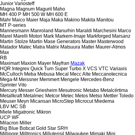
Junior
Variosteff
Magna
Magnum
Magurit
Maho
MH 400 P
MH 500 W
MH 600 E
Mahr
Maico
Maier
Maja
Maka
Makino
Makita
Manitou
MT
P-series
Mannesmann
Manroland
Manurhin
Maraldi
Marchesini
Marco
Marel
Marelli Motori
Mark
Markem-Imaje
Markforged
Marsanz
Martin Stolze
Martin
Mase Generators
Master
Masterwood
Matador
Matec
Matra
Matrix
Matsuura
Mattei
Maurer-Atmos
Max
RB
Maximart
Maxion
Mayer
Mayfran
Mazak
HQR
Integrex
Quick Turn
Super Turbo X
VCS
VTC
Variaxis
McCulloch
Meba
Mebusa
Mecal
Mecc Alte
Meccanotecnica
Mega-M
Meissner
Memmert
Mengele
Mercedes-Benz
Sprinter
Vito
Mercury
Messer Griesheim
Mesutronic
Metabo
Metalcértima
Metallkraft
Metalmec
Metcor
Metec
Metos
Metso
Mettler Toledo
Meuser
Meyn
Micansan
MicroStep
Microcut
Miedema
LBV
MC
SB
Miele
Migatronic
Mikron
UCP
WF
Milacron
Miller
Big Blue
Bobcat
Gold Star
SRH
Millipore
Milltronics
Millutensil
Milwaukee
Mimaki
Mini