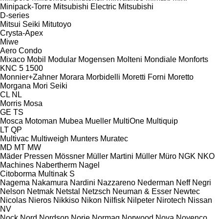
Minipack-Torre
Mitsubishi Electric
Mitsubishi
D-series
Mitsui Seiki
Mitutoyo
Crysta-Apex
Miwe
Aero
Condo
Mixaco
Mobil
Modular
Mogensen
Molteni
Mondiale
Monforts
KNC 5 1500
Monnier+Zahner
Morara
Morbidelli
Moretti Forni
Moretto
Morgana
Mori Seiki
CL
NL
Morris
Mosa
GE
TS
Mosca
Motoman
Mubea
Mueller
MultiOne
Multiquip
LT
QP
Multivac
Multiweigh
Munters
Muratec
MD
MT
MW
Mäder Pressen
Mössner
Müller Martini
Müller
Müro
NGK
NKO
Machines
Nabertherm
Nagel
Citoborma
Multinak S
Nagema
Nakamura
Nardini
Nazzareno
Nederman
Neff
Negri
Nelson
Netmak
Netstal
Netzsch
Neuman & Esser
Newtec
Nicolas
Nieros
Nikkiso
Nikon
Nilfisk
Nilpeter
Nirotech
Nissan
NV
Nock
Nord
Nordson
Norje
Normag
Norwood
Nova
Novenco