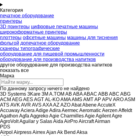
Категория
печатное оборудование
принтеры
3D принтеры
цифровые печатные машины
широкоформатные принтеры
плоттеры
офсетные машины
машины для тиснения
фольгой
допечатное оборудование
сканеры типографические
оборудование для пищевой промышленности
оборудование для производства напитков
другое оборудование для производства напитков
показать все
Марка
По данному запросу ничего не найдено
3D Systems
3Kare
3M
A.TOM
AB
ABA
ABAC
ABB
ABC
ABG
ACM
AEG
AES
AGT
AL-KO
AMA
AMS
AMT
AP
APV
ARO
ASM
ATS
AVK
AVR
AVS
AXA
AZ
AZO
Abat
Abene
AccuteX
Accuway
Aciera
Adige
Adira
Aermec
Aeromatic
Aerzen
Affeldt
Agathon
Agfa
Aggreko
Agie Charmilles
Agie
Agilent
Agre
AgroVolt
Aguilar y Salas
Aida
AirPro
Aircraft
Airman
PDS
Airpol
Airpress
Airrex
Ajan
Ak Bend
Aksa