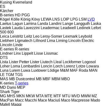
Kusing
Kverneland
ES
Kärcher
B-series
HD
PGG
Kögel
Kölle
König
Kövy
LEWA
LNS
LOIP
LPG
LSM
LVD
Laetus
Lagun
Lamina
Landa
Landini
Lange
Langguth
Laska
Lastek
Lauda
Lavezzini
Leadermac
Leadwell
Ledinek
Lefort
500
600
Leica
Leistritz
Leitz
Leo
Leroy-Somer
Lexmark
Leybold
Liebherr
Ligmatech
Lillnord
Lima
Liming
Lincoln Electric
Lincoln
Linde
E-series
R-series
Lindner
Linx
Lippelt
Lisse
Lissmac
DTS
Lista
Lister Petter
Lister
Liutech
Lleal
Lockformer
Logosol
Loher
Loma
Lombardini
Loncin
Lorch
Lorenz
Lotze
Lowara
Luna
Lurem
Luwa
Luxtower
Lödige
M&M
MAF Roda
MAN
LE
TGM
TGS
MAS
MB Dustcontrol
MB
MBF
MBM
MBO
K-series
T-series
MD Dario
MEP
Shark
Tiger
MG
MHS
MKN
MKW
MTA
MTE
MTF
MTU
MVD
MWM
MZ
MacPan
Macc
Macchi
Mace
Maciuś
Maco
Macpresse
Mado
Mafell
Maggi