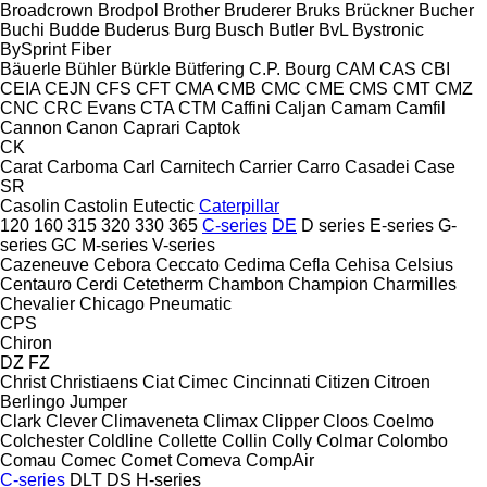
Broadcrown
Brodpol
Brother
Bruderer
Bruks
Brückner
Bucher
Buchi
Budde
Buderus
Burg
Busch
Butler
BvL
Bystronic
BySprint Fiber
Bäuerle
Bühler
Bürkle
Bütfering
C.P. Bourg
CAM
CAS
CBI
CEIA
CEJN
CFS
CFT
CMA
CMB
CMC
CME
CMS
CMT
CMZ
CNC
CRC Evans
CTA
CTM
Caffini
Caljan
Camam
Camfil
Cannon
Canon
Caprari
Captok
CK
Carat
Carboma
Carl
Carnitech
Carrier
Carro
Casadei
Case
SR
Casolin
Castolin Eutectic
Caterpillar
120
160
315
320
330
365
C-series
DE
D series
E-series
G-
series
GC
M-series
V-series
Cazeneuve
Cebora
Ceccato
Cedima
Cefla
Cehisa
Celsius
Centauro
Cerdi
Cetetherm
Chambon
Champion
Charmilles
Chevalier
Chicago Pneumatic
CPS
Chiron
DZ
FZ
Christ
Christiaens
Ciat
Cimec
Cincinnati
Citizen
Citroen
Berlingo
Jumper
Clark
Clever
Climaveneta
Climax
Clipper
Cloos
Coelmo
Colchester
Coldline
Collette
Collin
Colly
Colmar
Colombo
Comau
Comec
Comet
Comeva
CompAir
C-series
DLT
DS
H-series