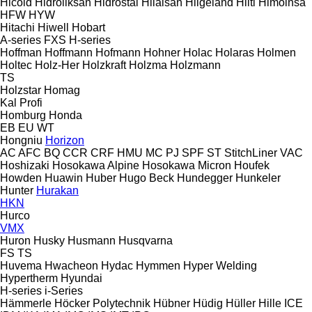
Hicold
Hidroliksan
Hidrostal
Hilalsan
Hilgeland
Hilti
Himoinsa
HFW
HYW
Hitachi
Hiwell
Hobart
A-series
FXS
H-series
Hoffman
Hoffmann
Hofmann
Hohner
Holac
Holaras
Holmen
Holtec
Holz-Her
Holzkraft
Holzma
Holzmann
TS
Holzstar
Homag
Kal
Profi
Homburg
Honda
EB
EU
WT
Hongniu
Horizon
AC
AFC
BQ
CCR
CRF
HMU
MC
PJ
SPF
ST
StitchLiner
VAC
Hoshizaki
Hosokawa Alpine
Hosokawa Micron
Houfek
Howden
Huawin
Huber
Hugo Beck
Hundegger
Hunkeler
Hunter
Hurakan
HKN
Hurco
VMX
Huron
Husky
Husmann
Husqvarna
FS
TS
Huvema
Hwacheon
Hydac
Hymmen
Hyper Welding
Hypertherm
Hyundai
H-series
i-Series
Hämmerle
Höcker Polytechnik
Hübner
Hüdig
Hüller Hille
ICE