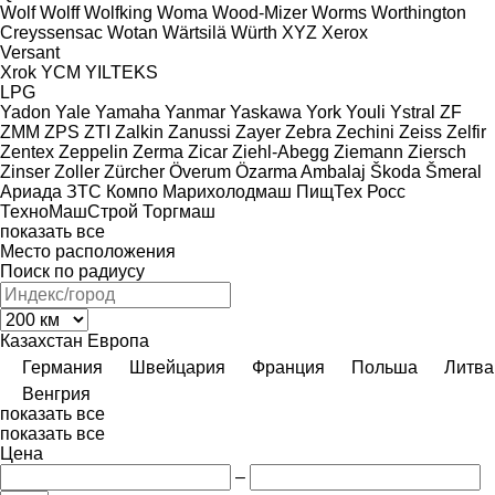
Wolf
Wolff
Wolfking
Woma
Wood-Mizer
Worms
Worthington
Creyssensac
Wotan
Wärtsilä
Würth
XYZ
Xerox
Versant
Xrok
YCM
YILTEKS
LPG
Yadon
Yale
Yamaha
Yanmar
Yaskawa
York
Youli
Ystral
ZF
ZMM
ZPS
ZTI
Zalkin
Zanussi
Zayer
Zebra
Zechini
Zeiss
Zelfir
Zentex
Zeppelin
Zerma
Zicar
Ziehl-Abegg
Ziemann
Ziersch
Zinser
Zoller
Zürcher
Överum
Özarma Ambalaj
Škoda
Šmeral
Ариада
ЗТС
Компо
Марихолодмаш
ПищТех
Росс
ТехноМашСтрой
Торгмаш
показать все
Место расположения
Поиск по радиусу
Казахстан
Европа
Германия
Швейцария
Франция
Польша
Литва
Венгрия
показать все
показать все
Цена
–