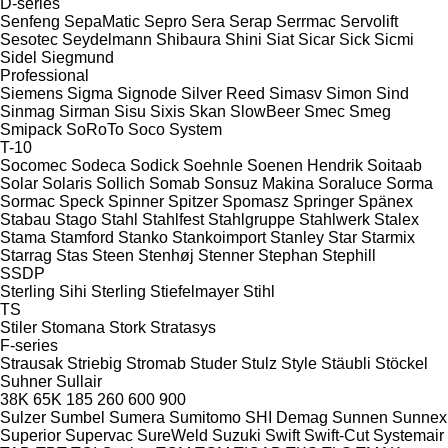
D-series
Senfeng
SepaMatic
Sepro
Sera
Serap
Serrmac
Servolift
Sesotec
Seydelmann
Shibaura
Shini
Siat
Sicar
Sick
Sicmi
Sidel
Siegmund
Professional
Siemens
Sigma
Signode
Silver Reed
Simasv
Simon
Sind
Sinmag
Sirman
Sisu
Sixis
Skan
SlowBeer
Smec
Smeg
Smipack
SoRoTo
Soco System
T-10
Socomec
Sodeca
Sodick
Soehnle
Soenen Hendrik
Soitaab
Solar
Solaris
Sollich
Somab
Sonsuz Makina
Soraluce
Sorma
Sormac
Speck
Spinner
Spitzer
Spomasz
Springer
Spänex
Stabau
Stago
Stahl
Stahlfest
Stahlgruppe
Stahlwerk
Stalex
Stama
Stamford
Stanko
Stankoimport
Stanley
Star
Starmix
Starrag
Stas
Steen
Stenhøj
Stenner
Stephan
Stephill
SSDP
Sterling Sihi
Sterling
Stiefelmayer
Stihl
TS
Stiler
Stomana
Stork
Stratasys
F-series
Strausak
Striebig
Stromab
Studer
Stulz
Style
Stäubli
Stöckel
Suhner
Sullair
38K
65K
185
260
600
900
Sulzer
Sumbel
Sumera
Sumitomo SHI Demag
Sunnen
Sunnex
Superior
Supervac
SureWeld
Suzuki
Swift
Swift-Cut
Systemair