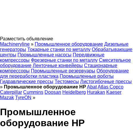
Разместить объявление
Machineryline
»
Промышленное оборудование
Дизельные
генераторы
Токарные станки по металлу
Обрабатывающие
центры
Промышленные насосы
Передвижные
компрессоры
Фрезерные станки по металлу
Смесительное
оборудование
Ленточные конвейеры
Стационарные
компрессоры
Промышленные резервуары
Оборудование
для переработки пластика
Промышленные роботы
Гидравлические прессы
Тестомесы
Листогибочные прессы
»
Промышленное оборудование HP
Abat
Atlas Copco
Caterpillar
Cummins
Doosan
Heidelberg
Hurakan
Kaeser
Mazak
TyreON
»
Промышленное
оборудование HP