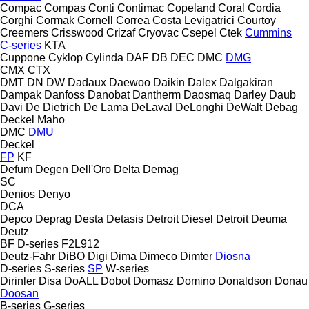
Compac
Compas
Conti
Contimac
Copeland
Coral
Cordia
Corghi
Cormak
Cornell
Correa
Costa Levigatrici
Courtoy
Creemers
Crisswood
Crizaf
Cryovac
Csepel
Ctek
Cummins
C-series
KTA
Cuppone
Cyklop
Cylinda
DAF
DB
DEC
DMC
DMG
CMX
CTX
DMT
DN
DW
Dadaux
Daewoo
Daikin
Dalex
Dalgakiran
Dampak
Danfoss
Danobat
Dantherm
Daosmaq
Darley
Daub
Davi
De Dietrich
De Lama
DeLaval
DeLonghi
DeWalt
Debag
Deckel Maho
DMC
DMU
Deckel
FP
KF
Defum
Degen
Dell'Oro
Delta
Demag
SC
Denios
Denyo
DCA
Depco
Deprag
Desta
Detasis
Detroit Diesel
Detroit
Deuma
Deutz
BF
D-series
F2L912
Deutz-Fahr
DiBO
Digi
Dima
Dimeco
Dimter
Diosna
D-series
S-series
SP
W-series
Dirinler
Disa
DoALL
Dobot
Domasz
Domino
Donaldson
Donau
Doosan
B-series
G-series