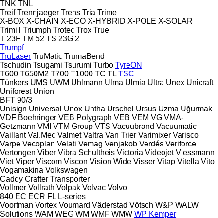
TNK
TNL
Treif
Trennjaeger
Trens
Tria
Trime
X-BOX
X-CHAIN
X-ECO
X-HYBRID
X-POLE
X-SOLAR
Trimill
Triumph
Trotec
Trox
True
T 23F
TM 52
TS 23G 2
Trumpf
TruLaser
TruMatic
TrumaBend
Tschudin
Tsugami
Tsurumi
Turbo
TyreON
T600
T650M2
T700
T1000
TC
TL
TSC
Tünkers
UMS
UWM
Uhlmann
Ulma
Ulmia
Ultra
Unex
Unicraft
Uniforest
Union
BFT 90/3
Unisign
Universal
Unox
Untha
Urschel
Ursus
Uzma
Uğurmak
VDF Boehringer
VEB Polygraph
VEB
VEM
VG
VMA-
Getzmann
VMI
VTM Group
VTS
Vacuubrand
Vacuumatic
Vaillant
Val.Mec
Valmet
Valtra
Van Trier
Varimixer
Varisco
Varpe
Vecoplan
Velati
Vemag
Venjakob
Verdés
Veriforce
Vertongen
Viber
Vibra Schultheis
Victoria
Videojet
Viessmann
Viet
Viper
Viscom
Viscon
Vision Wide
Visser
Vitap
Vitella
Vito
Vogamakina
Volkswagen
Caddy
Crafter
Transporter
Vollmer
Vollrath
Volpak
Volvac
Volvo
840
EC
ECR
FL
L-series
Voortman
Vortex
Voumard
Väderstad
Vötsch
W&P
WALW
Solutions
WAM
WEG
WM
WMF
WMW
WP Kemper