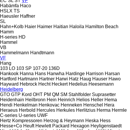
EC
SL
ST
VF
Habämfa
Haco
HSLX
TS
Haeusler
Haffner
SL
Hahn+Kolb
Haier
Haimer
Haitian
Haloila
Hamilton Beach
Hamm
H-series
HD
Hammel
VB
Hammelmann
Handtmann
VF
Hang
103 LO
103 SP
107-20
136D
Hankook
Hanna
Hans
Hanwha
Hardinge
Harrison
Harsan
Hartford
Hartmann
Hartner
Harwi
Hatz
Haug
Hauser
Hawo
Hayward
Hebrock
Hecht
Heckert
Hedelius
Heesemann
Heidelberg
GTO
GTP
Kord
OHT
PM
QM
SM
Stahlfolder
Suprasetter
Heidenhain
Heilbronn
Hein
Heinrich
Helios
Heller
Hema
Hendi
Henkelman
Henkovac
Henneken
Henschel
Hera
Heraeus
Herbold
Hercules
Herkules
Herlitzius
Herma
Hermle
C-series
U-series
UWF
Hertz Kompressoren
Herzog & Heymann
Heska
Hess
Hesse+Co
Heuft
Hewlett Packard
Hexagon
Heyligenstaedt