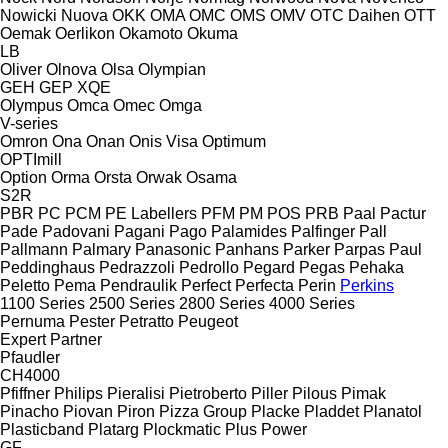
Nowicki
Nuova
OKK
OMA
OMC
OMS
OMV
OTC Daihen
OTT
Oemak
Oerlikon
Okamoto
Okuma
LB
Oliver
Olnova
Olsa
Olympian
GEH
GEP
XQE
Olympus
Omca
Omec
Omga
V-series
Omron
Ona
Onan
Onis Visa
Optimum
OPTImill
Option
Orma
Orsta
Orwak
Osama
S2R
PBR
PC
PCM
PE Labellers
PFM
PM
POS
PRB
Paal
Pactur
Pade
Padovani
Pagani
Pago
Palamides
Palfinger
Pall
Pallmann
Palmary
Panasonic
Panhans
Parker
Parpas
Paul
Peddinghaus
Pedrazzoli
Pedrollo
Pegard
Pegas
Pehaka
Peletto
Pema
Pendraulik
Perfect
Perfecta
Perin
Perkins
1100 Series
2500 Series
2800 Series
4000 Series
Pernuma
Pester
Petratto
Peugeot
Expert
Partner
Pfaudler
CH4000
Pfiffner
Philips
Pieralisi
Pietroberto
Piller
Pilous
Pimak
Pinacho
Piovan
Piron
Pizza Group
Placke
Pladdet
Planatol
Plasticband
Platarg
Plockmatic
Plus Power
GF