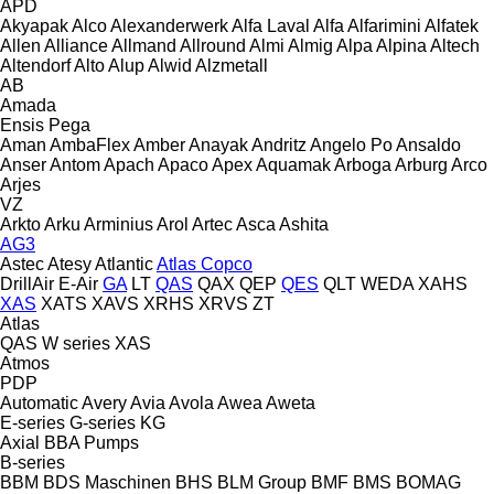
APD
Akyapak
Alco
Alexanderwerk
Alfa Laval
Alfa
Alfarimini
Alfatek
Allen
Alliance
Allmand
Allround
Almi
Almig
Alpa
Alpina
Altech
Altendorf
Alto
Alup
Alwid
Alzmetall
AB
Amada
Ensis
Pega
Aman
AmbaFlex
Amber
Anayak
Andritz
Angelo Po
Ansaldo
Anser
Antom
Apach
Apaco
Apex
Aquamak
Arboga
Arburg
Arco
Arjes
VZ
Arkto
Arku
Arminius
Arol
Artec
Asca
Ashita
AG3
Astec
Atesy
Atlantic
Atlas Copco
DrillAir
E-Air
GA
LT
QAS
QAX
QEP
QES
QLT
WEDA
XAHS
XAS
XATS
XAVS
XRHS
XRVS
ZT
Atlas
QAS
W series
XAS
Atmos
PDP
Automatic
Avery
Avia
Avola
Awea
Aweta
E-series
G-series
KG
Axial
BBA Pumps
B-series
BBM
BDS Maschinen
BHS
BLM Group
BMF
BMS
BOMAG