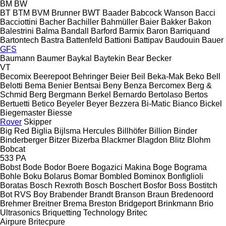
BM
BW
BT
BTM
BVM Brunner
BWT
Baader
Babcock Wanson
Bacci
Bacciottini
Bacher
Bachiller
Bahmüller
Baier
Bakker
Bakon
Balestrini
Balma
Bandall
Barford
Barmix
Baron
Barriquand
Bartontech
Bastra
Battenfeld
Battioni
Battipav
Baudouin
Bauer
GFS
Baumann
Baumer
Baykal
Baytekin
Bear
Becker
VT
Becomix
Beerepoot
Behringer
Beier
Beil
Beka-Mak
Beko
Bell
Belotti
Bema
Benier
Bentsai
Beny
Benza
Bercomex
Berg &
Schmid
Berg
Bergmann
Berkel
Bernardo
Bertolaso
Bertos
Bertuetti
Betico
Beyeler
Beyer
Bezzera
Bi-Matic
Bianco
Bickel
Biegemaster
Biesse
Rover
Skipper
Big Red
Biglia
Bijlsma Hercules
Billhöfer
Billion
Binder
Binderberger
Bitzer
Bizerba
Blackmer
Blagdon
Blitz
Blohm
Bobcat
533
PA
Bobst
Bode
Bodor
Boere
Bogazici Makina
Boge
Bograma
Bohle
Boku
Bolarus
Bomar
Bombled
Bominox
Bonfiglioli
Boratas
Bosch Rexroth
Bosch
Boschert
Bosfor
Boss
Bostitch
Bot RVS
Boy
Brabender
Brandt
Branson
Braun
Bredenoord
Brehmer
Breitner
Brema
Breston
Bridgeport
Brinkmann
Brio
Ultrasonics
Briquetting Technology
Britec
Airpure
Britecpure