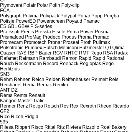
Plymovent
Polair
Polar
Polin
Poly-clip
FCA
Polygraph
Polyma
Polypack
Polypal
Ponar
Popp
Poręba
Potisje
PowerED
Powerscreen
Poyaud
Pramac
ES
GBL
GBW
P
S-series
Pratissoli
Precis
Pressta Eisele
Prima Power
Prisma
Prismafood
ProMag
Prodeco
Produs
Proma
Promac
Promecam
Promotech
Pronar
Proseal
Proth
Pullmax
Pulsotronic
Pumpex
Putsch Meniconi
Putzmeister
QJ
Qlima
Quaser
RAS
RBP Bauer
RGV
RHTC
RMT Rego
RSA
Radax
Rafamet
Raimann
Rambaudi
Ramon
Rapid
Rapid
Rational
Rauch
Reckermann
Record
Reepack
Regloplas
Rego
Herlitzius
SM3
Rehm
Rehnen
Reich
Reiden
Reifenhäuser
Reimelt
Reis
Reishauer
Rema
Remak
Remko
AMT
DZ
Rems
Remta
Renault
Kangoo
Master
Trafic
Renner
Renz
Retigo
Retsch
Rev
Rex
Rexroth
Rheon
Ricardo
GF2
Rico
Ricoh
Ridgid
535
Rilesa
Rippert
Risco
Rittal
Ritz
Riviera
Rizzolio
Roal Bakery