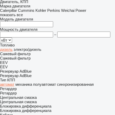
Двигатель, КПП
Марка двигателя
Caterpillar
Cummins
Kohler
Perkins
Weichai Power
показать все
Модель двигателя
Мощность двигателя
–
Топливо
дизель
электро/дизель
Сажевый фильтр
Сажевый фильтр
EEV
EEV
Резервуар AdBlue
Резервуар AdBlue
Тип КПП
автомат
механика
полуавтомат
синхронизированная
Ретардер
Ретардер
Центральная смазка
Центральная смазка
Блокировка дифференциала
Блокировка дифференциала
Кабина