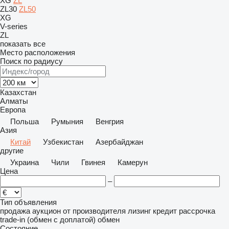
XG
ZL
ZL30
ZL50
XG
V-series
ZL
показать все
Место расположения
Поиск по радиусу
Казахстан
Алматы
Европа
Польша
Румыния
Венгрия
Азия
Китай
Узбекистан
Азербайджан
другие
Украина
Чили
Гвинея
Камерун
Цена
–
Тип объявления
продажа
аукцион
от производителя
лизинг
кредит
рассрочка
trade-in (обмен с доплатой)
обмен
Состояние