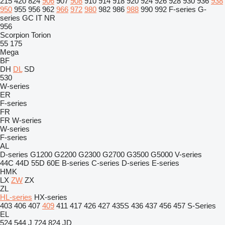
215
420
824
906
907
908
910
914
918
920
924
926
928
930
936
938
950
955
956
962
966
972
980
982
986
988
990
992
F-series
G-
series
GC
IT
NR
956
Scorpion
Torion
55
175
Mega
BF
DH
DL
SD
530
W-series
ER
F-series
FR
FR
W-series
W-series
F-series
AL
D-series
G1200
G2200
G2300
G2700
G3500
G5000
V-series
44C
44D
55D
60E
B-series
C-series
D-series
E-series
HMK
LX
ZW
ZX
ZL
HL-series
HX-series
403
406
407
409
411
417
426
427
435S
436
437
456
457
S-Series
EL
524
544 J
724
824
JD