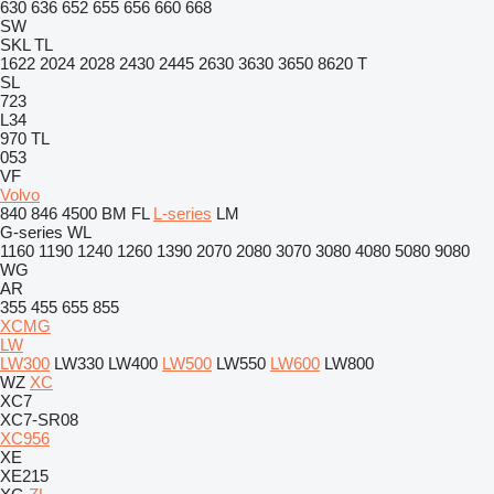
630
636
652
655
656
660
668
SW
SKL
TL
1622
2024
2028
2430
2445
2630
3630
3650
8620 T
SL
723
L34
970
TL
053
VF
Volvo
840
846
4500
BM
FL
L-series
LM
G-series
WL
1160
1190
1240
1260
1390
2070
2080
3070
3080
4080
5080
9080
WG
AR
355
455
655
855
XCMG
LW
LW300
LW330
LW400
LW500
LW550
LW600
LW800
WZ
XC
XC7
XC7-SR08
XC956
XE
XE215