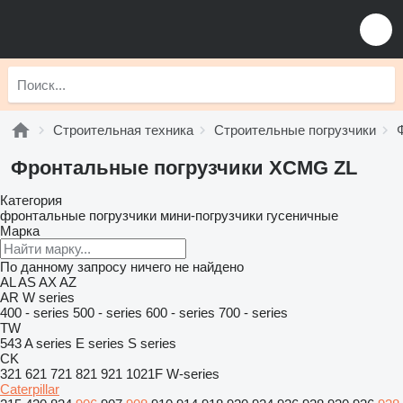
Строительная техника
Строительные погрузчики
Фронтальные погрузчики XCMG ZL
Категория
фронтальные погрузчики
мини-погрузчики гусеничные
Марка
По данному запросу ничего не найдено
AL
AS
AX
AZ
AR
W series
400 - series
500 - series
600 - series
700 - series
TW
543
A series
E series
S series
CK
321
621
721
821
921
1021F
W-series
Caterpillar