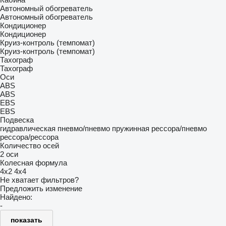
Автономный обогреватель
Автономный обогреватель
Кондиционер
Кондиционер
Круиз-контроль (темпомат)
Круиз-контроль (темпомат)
Тахограф
Тахограф
Оси
ABS
ABS
EBS
EBS
Подвеска
гидравлическая
пневмо/пневмо
пружинная
рессора/пневмо
рессора/рессора
Количество осей
2 оси
Колесная формула
4x2
4x4
Не хватает фильтров?
Предложить изменение
Найдено:
-
показать