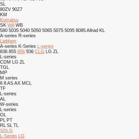
SL
80ZV
90Z7
KM
Komatsu
SK
WA
WB
580
5035
5040
5050
5065
5075
5095
8085
Allrad
KL
A-series
R-series
Liebherr
A-series
K-Series
L-series
836
855
856
936
CLG
LG
ZL
L-series
CDM
LG
ZL
TGL
MP
M series
6
8
AS
AX
MCL
TF
L-series
AL
W-series
L-series
OL
PL
PT
RL
SL
TL
SDLG
L-Series
LG