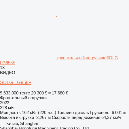
фронтальный погрузчик SDLG
LG958F
13
ВИДЕО
SDLG LG958F
9 633 000 тенге
20 300 $
≈ 17 680 €
Фронтальный погрузчик
2023
228 м/ч
Мощность
162 кВт (220 л.с.)
Топливо
дизель
Грузопод.
6 001 кг
Высота выгрузки
3,267 м
Скорость передвижения
64,37 км/ч
Китай, Shanghai
Shanghai Hongfurui Machinery Trading Co., Ltd