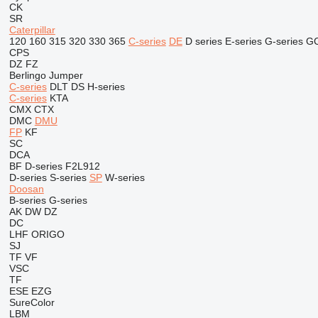
CK
SR
Caterpillar
120
160
315
320
330
365
C-series
DE
D series
E-series
G-series
G
CPS
DZ
FZ
Berlingo
Jumper
C-series
DLT
DS
H-series
C-series
KTA
CMX
CTX
DMC
DMU
FP
KF
SC
DCA
BF
D-series
F2L912
D-series
S-series
SP
W-series
Doosan
B-series
G-series
AK
DW
DZ
DC
LHF
ORIGO
SJ
TF
VF
VSC
TF
ESE
EZG
SureColor
LBM