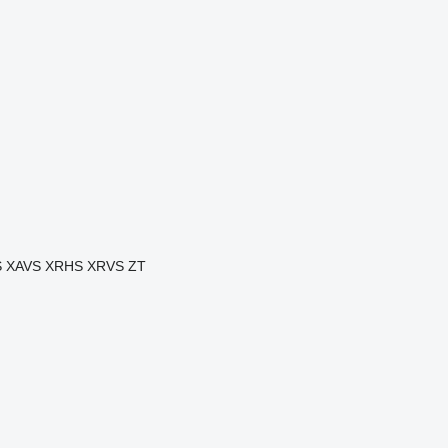
S
XAVS
XRHS
XRVS
ZT