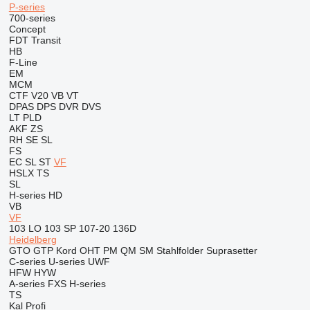
P-series
700-series
Concept
FDT
Transit
HB
F-Line
EM
MCM
CTF
V20
VB
VT
DPAS
DPS
DVR
DVS
LT
PLD
AKF
ZS
RH
SE
SL
FS
EC
SL
ST
VF
HSLX
TS
SL
H-series
HD
VB
VF
103 LO
103 SP
107-20
136D
Heidelberg
GTO
GTP
Kord
OHT
PM
QM
SM
Stahlfolder
Suprasetter
C-series
U-series
UWF
HFW
HYW
A-series
FXS
H-series
TS
Kal
Profi