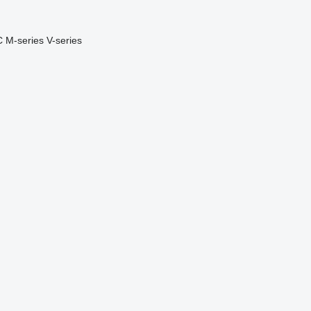
C
M-series
V-series