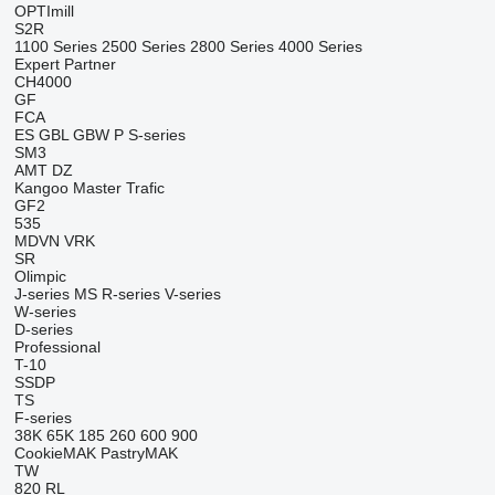
OPTImill
S2R
1100 Series
2500 Series
2800 Series
4000 Series
Expert
Partner
CH4000
GF
FCA
ES
GBL
GBW
P
S-series
SM3
AMT
DZ
Kangoo
Master
Trafic
GF2
535
MDVN
VRK
SR
Olimpic
J-series
MS
R-series
V-series
W-series
D-series
Professional
T-10
SSDP
TS
F-series
38K
65K
185
260
600
900
CookieMAK
PastryMAK
TW
820
RL