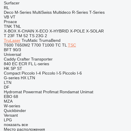
Surfacer
RL
Deco
M-Series
MultiSwiss
Multideco
R-Series
T-Series
VB
VT
Proace
TNK
TNL
X-BOX
X-CHAIN
X-ECO
X-HYBRID
X-POLE
X-SOLAR
T 23F
TM 52
TS 23G 2
TruLaser
TruMatic
TrumaBend
T600
T650M2
T700
T1000
TC
TL
TSC
BFT 90/3
Universal
Caddy
Crafter
Transporter
840
EC
ECR
FL
L-series
HK
SP
ST
Compact
Piccolo I-4
Piccolo I-5
Piccolo I-6
G-series
HX
LTN
LTN
DF
Hydromat
Powermat
Profimat
Rondamat
Unimat
EBO 68
MZA
W-series
Quickbinder
Versant
LPG
показать все
Место расположения