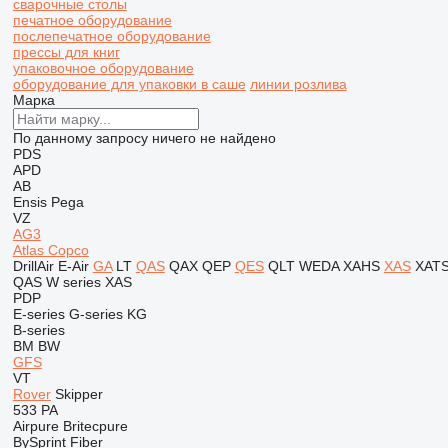
сварочные столы
печатное оборудование
послепечатное оборудование
прессы для книг
упаковочное оборудование
оборудование для упаковки в саше
линии розлива
Марка
По данному запросу ничего не найдено
PDS
APD
AB
Ensis
Pega
VZ
AG3
Atlas Copco
DrillAir
E-Air
GA
LT
QAS
QAX
QEP
QES
QLT
WEDA
XAHS
XAS
XAT
QAS
W series
XAS
PDP
E-series
G-series
KG
B-series
BM
BW
GFS
VT
Rover
Skipper
533
PA
Airpure
Britecpure
BySprint Fiber