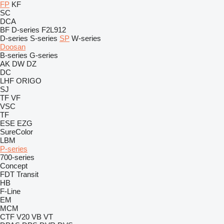
FP
KF
SC
DCA
BF
D-series
F2L912
D-series
S-series
SP
W-series
Doosan
B-series
G-series
AK
DW
DZ
DC
LHF
ORIGO
SJ
TF
VF
VSC
TF
ESE
EZG
SureColor
LBM
P-series
700-series
Concept
FDT
Transit
HB
F-Line
EM
MCM
CTF
V20
VB
VT