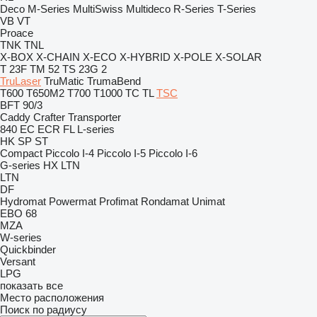
Deco
M-Series
MultiSwiss
Multideco
R-Series
T-Series
VB
VT
Proace
TNK
TNL
X-BOX
X-CHAIN
X-ECO
X-HYBRID
X-POLE
X-SOLAR
T 23F
TM 52
TS 23G 2
TruLaser
TruMatic
TrumaBend
T600
T650M2
T700
T1000
TC
TL
TSC
BFT 90/3
Caddy
Crafter
Transporter
840
EC
ECR
FL
L-series
HK
SP
ST
Compact
Piccolo I-4
Piccolo I-5
Piccolo I-6
G-series
HX
LTN
LTN
DF
Hydromat
Powermat
Profimat
Rondamat
Unimat
EBO 68
MZA
W-series
Quickbinder
Versant
LPG
показать все
Место расположения
Поиск по радиусу