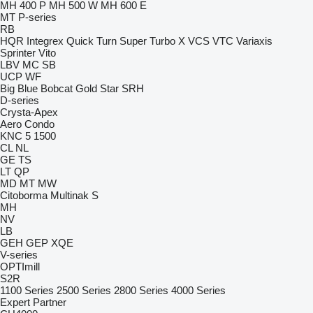
MH 400 P
MH 500 W
MH 600 E
MT
P-series
RB
HQR
Integrex
Quick Turn
Super Turbo X
VCS
VTC
Variaxis
Sprinter
Vito
LBV
MC
SB
UCP
WF
Big Blue
Bobcat
Gold Star
SRH
D-series
Crysta-Apex
Aero
Condo
KNC 5 1500
CL
NL
GE
TS
LT
QP
MD
MT
MW
Citoborma
Multinak S
MH
NV
LB
GEH
GEP
XQE
V-series
OPTImill
S2R
1100 Series
2500 Series
2800 Series
4000 Series
Expert
Partner