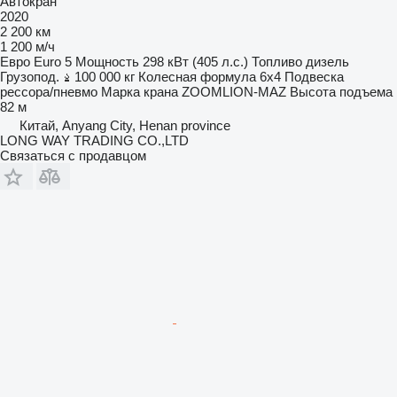
Автокран
2020
2 200 км
1 200 м/ч
Евро
Euro 5
Мощность
298 кВт (405 л.с.)
Топливо
дизель
Грузопод.
100 000 кг
Колесная формула
6x4
Подвеска
рессора/пневмо
Марка крана
ZOOMLION-MAZ
Высота подъема
82 м
Китай, Anyang City, Henan province
LONG WAY TRADING CO.,LTD
Связаться с продавцом