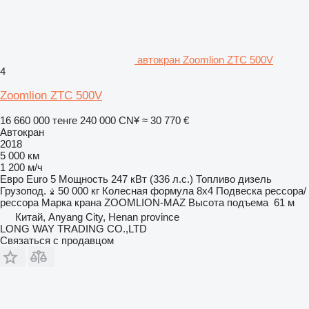
автокран Zoomlion ZTC 500V
4
Zoomlion ZTC 500V
16 660 000 тенге
240 000 CN¥
≈ 30 770 €
Автокран
2018
5 000 км
1 200 м/ч
Евро
Euro 5
Мощность
247 кВт (336 л.с.)
Топливо
дизель
Грузопод.
50 000 кг
Колесная формула
8x4
Подвеска
рессора/
рессора
Марка крана
ZOOMLION-MAZ
Высота подъема
61 м
Китай, Anyang City, Henan province
LONG WAY TRADING CO.,LTD
Связаться с продавцом