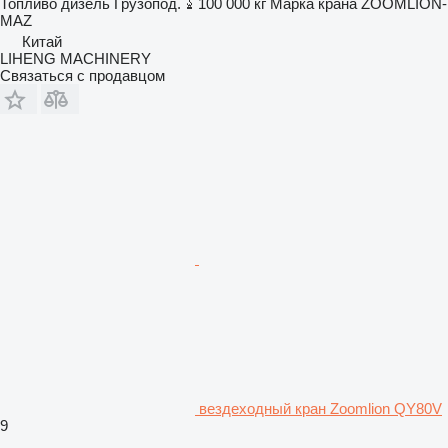
Топливо
дизель
Грузопод.
100 000 кг
Марка крана
ZOOMLION-
MAZ
Китай
LIHENG MACHINERY
Связаться с продавцом
вездеходный кран Zoomlion QY80V
9