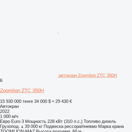
автокран Zoomlion ZTC 350H
6
Zoomlion ZTC 350H
15 930 000 тенге
34 000 $
≈ 29 430 €
Автокран
2022
1 000 м/ч
Евро
Euro 3
Мощность
228 кВт (310 л.с.)
Топливо
дизель
Грузопод.
39 000 кг
Подвеска
рессора/пневмо
Марка крана
ZOOMLION-MAZ
Высота подъема
60 м