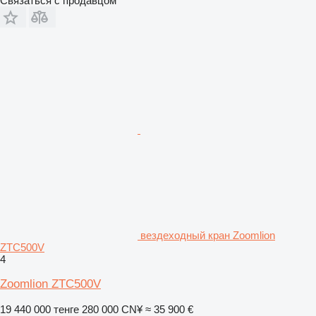
Связаться с продавцом
вездеходный кран Zoomlion
ZTC500V
4
Zoomlion ZTC500V
19 440 000 тенге
280 000 CN¥
≈ 35 900 €