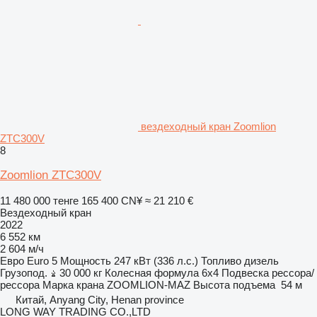
вездеходный кран Zoomlion
ZTC300V
8
Zoomlion ZTC300V
11 480 000 тенге
165 400 CN¥
≈ 21 210 €
Вездеходный кран
2022
6 552 км
2 604 м/ч
Евро
Euro 5
Мощность
247 кВт (336 л.с.)
Топливо
дизель
Грузопод.
30 000 кг
Колесная формула
6x4
Подвеска
рессора/
рессора
Марка крана
ZOOMLION-MAZ
Высота подъема
54 м
Китай, Anyang City, Henan province
LONG WAY TRADING CO.,LTD