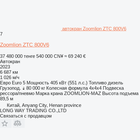
автокран Zoomlion ZTC 800V6
7
Zoomlion ZTC 800V6
37 480 000 тенге
540 000 CN¥
≈ 69 240 €
Автокран
2023
6 687 км
1 026 м/ч
Евро
Euro 5
Мощность
405 кВт (551 л.с.)
Топливо
дизель
Грузопод.
80 000 кг
Колесная формула
4x4x4
Подвеска
рессора/пневмо
Марка крана
ZOOMLION-MAZ
Высота подъема
89,5 м
Китай, Anyang City, Henan province
LONG WAY TRADING CO.,LTD
Связаться с продавцом