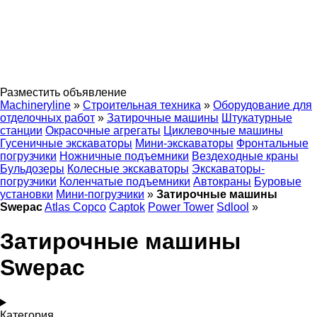
Разместить объявление
Machineryline
»
Строительная техника
»
Оборудование для
отделочных работ
»
Затирочные машины
Штукатурные
станции
Окрасочные агрегаты
Циклевочные машины
Гусеничные экскаваторы
Мини-экскаваторы
Фронтальные
погрузчики
Ножничные подъемники
Вездеходные краны
Бульдозеры
Колесные экскаваторы
Экскаваторы-
погрузчики
Коленчатые подъемники
Автокраны
Буровые
установки
Мини-погрузчики
»
Затирочные машины
Swepac
Atlas Copco
Captok
Power Tower
Sdlool
»
Затирочные машины
Swepac
Категория