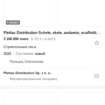
ВИДЕО
Plettac Distribution Schele, skele, andamio, scaffolding, pastoliai, tellingud, modul
3 106 000 тенге
5 737 €
≈ 6 629 $
Строительные леса
2026
Состояние
новый
Польша, Ostrzeszów
Plettac Distribution Sp. z o. o.