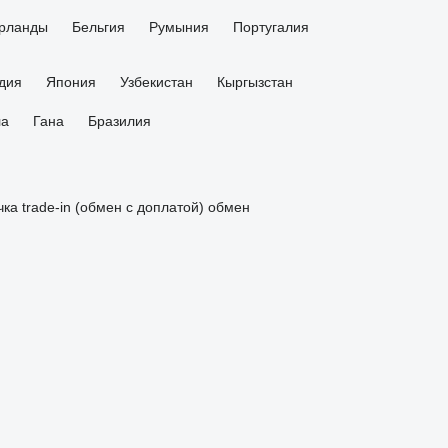
рланды
Бельгия
Румыния
Португалия
дия
Япония
Узбекистан
Кыргызстан
ла
Гана
Бразилия
чка
trade-in (обмен с доплатой)
обмен