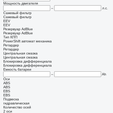
Мощность двигателя
–
л.с.
Сажевый фильтр
Сажевый фильтр
EEV
EEV
Резервуар AdBlue
Резервуар AdBlue
Тип КПП
PowerShift
автомат
механика
Ретардер
Ретардер
Центральная смазка
Центральная смазка
Блокировка дифференциала
Блокировка дифференциала
Емкость батареи
–
Ah
Оси
ABS
ABS
EBS
EBS
Подвеска
гидравлическая
Количество осей
2 оси