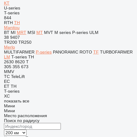
KT
U-series
T-series
844
RTH
TH
Manitou
BT
MI
MRT
MSI
MT
MVT
M series
P-series
ULM
38
9407
TR200
TR250
Merlo
MULTIFARMER
P-series
PANORAMIC
ROTO
TF
TURBOFARMER
LM
T-series
TH
2630
8620 T
305
355
673
MMV
TC
TeleLift
EC
ET
TH
T-series
XC
показать все
Мини
Мини
Место расположения
Поиск по радиусу