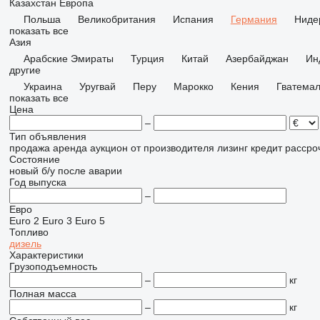
Казахстан
Европа
Польша
Великобритания
Испания
Германия
Ниде
показать все
Азия
Арабские Эмираты
Турция
Китай
Азербайджан
Ин
другие
Украина
Уругвай
Перу
Марокко
Кения
Гватема
показать все
Цена
–
Тип объявления
продажа
аренда
аукцион
от производителя
лизинг
кредит
рассро
Состояние
новый
б/у
после аварии
Год выпуска
–
Евро
Euro 2
Euro 3
Euro 5
Топливо
дизель
Характеристики
Грузоподъемность
–
кг
Полная масса
–
кг