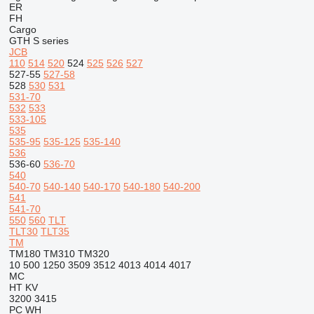
ER
FH
Cargo
GTH
S series
JCB
110
514
520
524
525
526
527
527-55
527-58
528
530
531
531-70
532
533
533-105
535
535-95
535-125
535-140
536
536-60
536-70
540
540-70
540-140
540-170
540-180
540-200
541
541-70
550
560
TLT
TLT30
TLT35
TM
TM180
TM310
TM320
10
500
1250
3509
3512
4013
4014
4017
MC
HT
KV
3200
3415
PC
WH