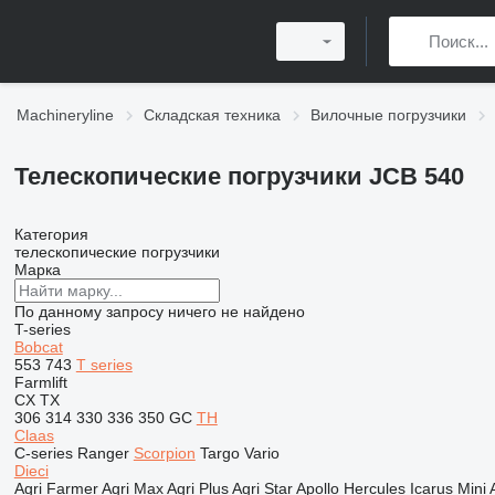
Machineryline
Складская техника
Вилочные погрузчики
Телескопические погрузчики JCB 540
Категория
телескопические погрузчики
Марка
По данному запросу ничего не найдено
T-series
Bobcat
553
743
T series
Farmlift
CX
TX
306
314
330
336
350
GC
TH
Claas
C-series
Ranger
Scorpion
Targo
Vario
Dieci
Agri Farmer
Agri Max
Agri Plus
Agri Star
Apollo
Hercules
Icarus
Mini 