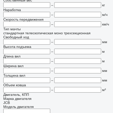
Собственный вес
–
кг
Наработка
–
м/ч
Скорость передвижения
–
км/ч
Тип мачты
стандартная
телескопическая
моно
трехсекционная
Свободный ход
–
мм
Высота подъема
–
м
Длина вил
–
м
Ширина вил
–
мм
Толщина вил
–
мм
Объем ковша
–
м³
Двигатель, КПП
Марка двигателя
JCB
Модель двигателя