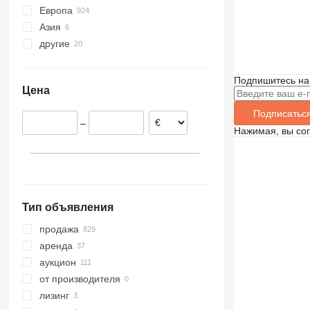
Европа
Азия
Германия
другие
Нидерланды
Азербайджан
Испания
Турция
Чили
Польша
Узбекистан
Украина
Подпишитесь на
Цена
Великобритания
Перу
Дания
Подписатьс
–
Бельгия
Нажимая, вы со
Словакия
показать все
Тип объявления
продажа
аренда
аукцион
от производителя
лизинг