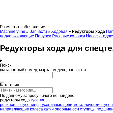
Разместить объявление
Machineryline
»
Запчасти
»
Ходовая
»
Редукторы хода
Нап
поддерживающие
Полуоси
Рулевые колонки
Насосы гидро
Редукторы хода для спецт
Поиск
(каталожный номер, марка, модель, запчасть)
Категория
По данному запросу ничего не найдено
редукторы хода
гусеницы
резиновые гусеницы
гусеничные цепи
металлические гусе
направляющие колеса
катки опорные
оси
ступицы
подшипн