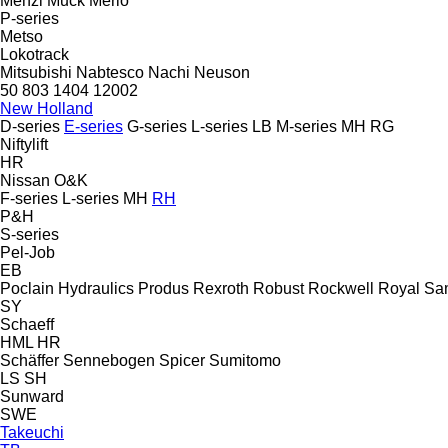
Menzi Muck
Merlo
P-series
Metso
Lokotrack
Mitsubishi
Nabtesco
Nachi
Neuson
50
803
1404
12002
New Holland
D-series
E-series
G-series
L-series
LB
M-series
MH
RG
Niftylift
HR
Nissan
O&K
F-series
L-series
MH
RH
P&H
S-series
Pel-Job
EB
Poclain Hydraulics
Produs
Rexroth
Robust
Rockwell
Royal
Sa
SY
Schaeff
HML
HR
Schäffer
Sennebogen
Spicer
Sumitomo
LS
SH
Sunward
SWE
Takeuchi