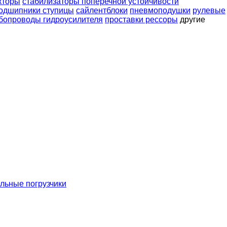
кторы
стабилизаторы поперечной устойчивости
одшипники ступицы
сайлентблоки
пневмоподушки
рулевые
бопроводы гидроусилителя
проставки рессоры
другие
льные погрузчики