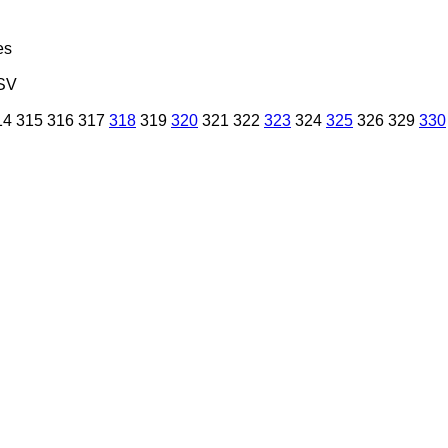
es
SV
14
315
316
317
318
319
320
321
322
323
324
325
326
329
330