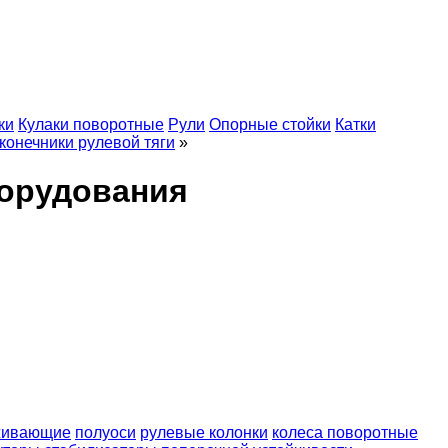
ки
Кулаки поворотные
Рули
Опорные стойки
Катки
конечники рулевой тяги
»
борудования
живающие
полуоси
рулевые колонки
колеса поворотные