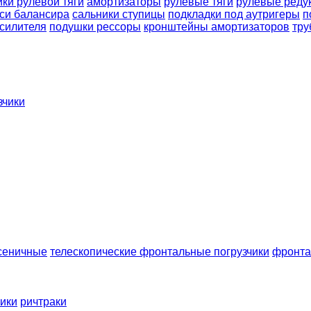
ки рулевой тяги
амортизаторы
рулевые тяги
рулевые реду
си балансира
сальники ступицы
подкладки под аутригеры
п
усилителя
подушки рессоры
кронштейны амортизаторов
тру
зчики
усеничные
телескопические фронтальные погрузчики
фронта
чики
ричтраки