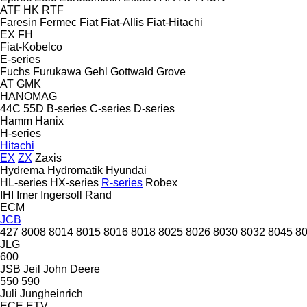
ATF
HK
RTF
Faresin
Fermec
Fiat
Fiat-Allis
Fiat-Hitachi
EX
FH
Fiat-Kobelco
E-series
Fuchs
Furukawa
Gehl
Gottwald
Grove
AT
GMK
HANOMAG
44C
55D
B-series
C-series
D-series
Hamm
Hanix
H-series
Hitachi
EX
ZX
Zaxis
Hydrema
Hydromatik
Hyundai
HL-series
HX-series
R-series
Robex
IHI
Imer
Ingersoll Rand
ECM
JCB
427
8008
8014
8015
8016
8018
8025
8026
8030
8032
8045
8
JLG
600
JSB
Jeil
John Deere
550
590
Juli
Jungheinrich
ECE
ETV