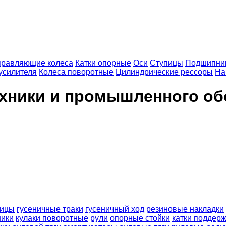
равляющие колеса
Катки опорные
Оси
Ступицы
Подшипни
усилителя
Колеса поворотные
Цилиндрические рессоры
На
ехники и промышленного о
ницы
гусеничные траки
гусеничный ход
резиновые накладки
ики
кулаки поворотные
рули
опорные стойки
катки поддер