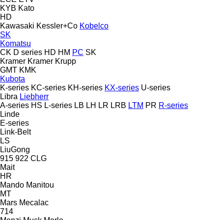
KYB
Kato
HD
Kawasaki
Kessler+Co
Kobelco
SK
Komatsu
CK
D series
HD
HM
PC
SK
Kramer
Kramer
Krupp
GMT
KMK
Kubota
K-series
KC-series
KH-series
KX-series
U-series
Libra
Liebherr
A-series
HS
L-series
LB
LH
LR
LRB
LTM
PR
R-series
Linde
E-series
Link-Belt
LS
LiuGong
915
922
CLG
Mait
HR
Mando
Manitou
MT
Mars
Mecalac
714