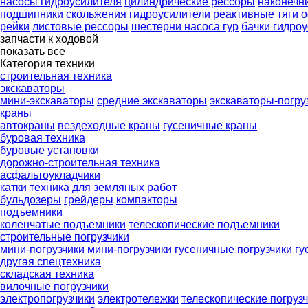
насосы гидроусилителя
цилиндрические рессоры
наконечни
подшипники скольжения
гидроусилители
реактивные тяги
о
рейки
листовые рессоры
шестерни насоса гур
бачки гидро
запчасти к ходовой
показать все
Категория техники
строительная техника
экскаваторы
мини-экскаваторы
средние экскаваторы
экскаваторы-погру
краны
автокраны
вездеходные краны
гусеничные краны
буровая техника
буровые установки
дорожно-строительная техника
асфальтоукладчики
катки
техника для земляных работ
бульдозеры
грейдеры
компакторы
подъемники
коленчатые подъемники
телескопические подъемники
строительные погрузчики
мини-погрузчики
мини-погрузчики гусеничные
погрузчики г
другая спецтехника
складская техника
вилочные погрузчики
электропогрузчики
электротележки
телескопические погруз