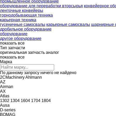
промышленное оборудование
оборудование для переработки вторсырья
конвейерное об
ленточные конвейеры
горнодобывающая техника
карьерная техника
гусеничные самосвалы
карьерные самосвалы
шарнирные 
дробильное оборудование
оборудование
другое оборудование
показать все
Тип запчасти
оригинальная запчасть
аналог
показать все
Марка
По данному запросу ничего не найдено
2CMachinery
Ahlmann
AZ
Airman
AX
Atlas
1302
1304
1604
1704
1804
Ausa
D-series
BOMAG