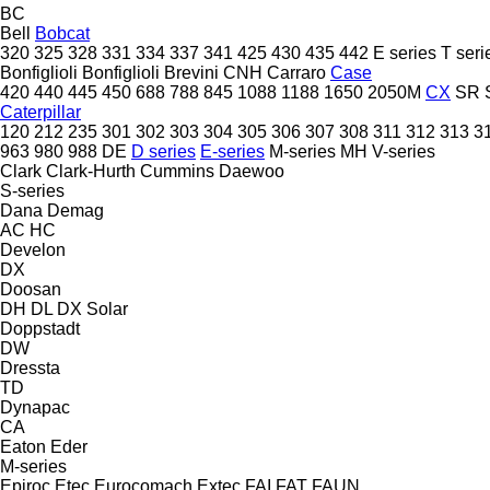
BC
Bell
Bobcat
320
325
328
331
334
337
341
425
430
435
442
E series
T seri
Bonfiglioli
Bonfiglioli
Brevini
CNH
Carraro
Case
420
440
445
450
688
788
845
1088
1188
1650
2050M
CX
SR
Caterpillar
120
212
235
301
302
303
304
305
306
307
308
311
312
313
3
963
980
988
DE
D series
E-series
M-series
MH
V-series
Clark
Clark-Hurth
Cummins
Daewoo
S-series
Dana
Demag
AC
HC
Develon
DX
Doosan
DH
DL
DX
Solar
Doppstadt
DW
Dressta
TD
Dynapac
CA
Eaton
Eder
M-series
Epiroc
Etec
Eurocomach
Extec
FAI
FAT
FAUN