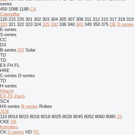
series
450
1088
1188
CX
Caterpillar
120
215
235
301
302
303
304
305
307
308
311
312
315
317
318
319
320
321
322
323
324
325
330
336
340
345
349
350
375
DE
D series
E-series
S-series
CC
DX
B-series
DX
Solar
TD
TD
EX
FH
FL
HRE
C-series
D-series
TD
H-series
Hitachi
EX
ZX
Zaxis
SCX
HX-series
R-series
Robex
JCB
110
8014
8015
8016
8018
8025
8026
8045
8052
8060
8080
JS
CKE
SK
Komatsu
CK
D series
HD
PC