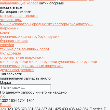
направляющие колеса
катки опорные
показать все
Категория техники
строительная техника
экскаваторы
мини-экскаваторы
средние экскаваторы
экскаваторы-
погрузчики
краны
гусеничные краны
трубоукладчики
буровая техника
сваебои
техника для земляных работ
бульдозеры
строительные погрузчики
мини-погрузчики
мини-погрузчики гусеничные
погрузчики
гусеничные
фронтальные погрузчики
другая спецтехника
Тип запчасти
оригинальная запчасть
аналог
Марка
По данному запросу ничего не найдено
AX
1302
1604
1704
1804
Bobcat
320
323
325
328
331
334
337
341
425
430
435
442
864
E series
T