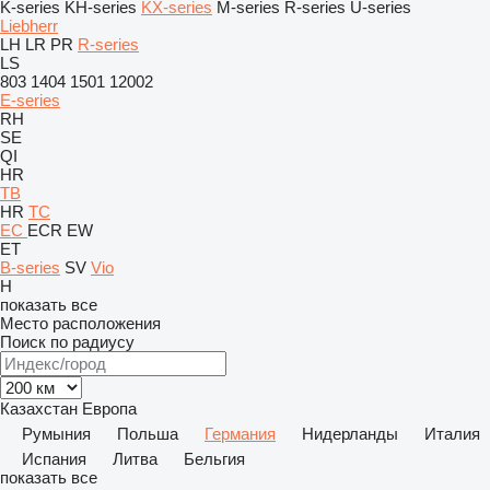
K-series
KH-series
KX-series
M-series
R-series
U-series
Liebherr
LH
LR
PR
R-series
LS
803
1404
1501
12002
E-series
RH
SE
QI
HR
TB
HR
TC
EC
ECR
EW
ET
B-series
SV
Vio
H
показать все
Место расположения
Поиск по радиусу
Казахстан
Европа
Румыния
Польша
Германия
Нидерланды
Италия
Испания
Литва
Бельгия
показать все