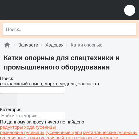
Запчасти
Ходовая
Катки опорные
Катки опорные для спецтехники и
промышленного оборудования
Поиск
(каталожный номер, марка, модель, запчасть)
Категория
По данному запросу ничего не найдено
редукторы хода
гусеницы
резиновые гусеницы
гусеничные цепи
металлические гусеницы
гусеничные траки
гусеничный ход
резиновые накладки