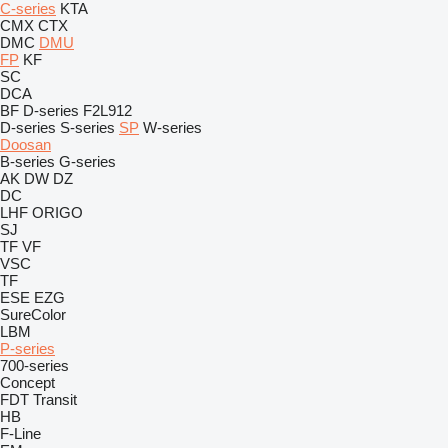
C-series
KTA
CMX
CTX
DMC
DMU
FP
KF
SC
DCA
BF
D-series
F2L912
D-series
S-series
SP
W-series
Doosan
B-series
G-series
AK
DW
DZ
DC
LHF
ORIGO
SJ
TF
VF
VSC
TF
ESE
EZG
SureColor
LBM
P-series
700-series
Concept
FDT
Transit
HB
F-Line