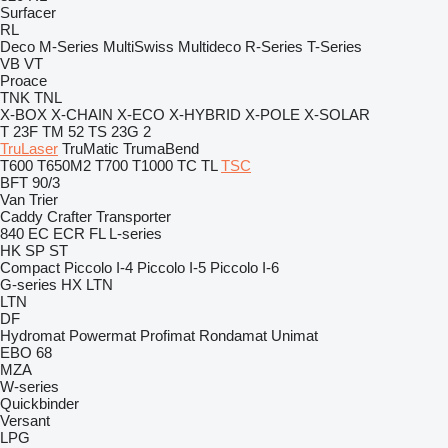
Surfacer
RL
Deco
M-Series
MultiSwiss
Multideco
R-Series
T-Series
VB
VT
Proace
TNK
TNL
X-BOX
X-CHAIN
X-ECO
X-HYBRID
X-POLE
X-SOLAR
T 23F
TM 52
TS 23G 2
TruLaser
TruMatic
TrumaBend
T600
T650M2
T700
T1000
TC
TL
TSC
BFT 90/3
Van Trier
Caddy
Crafter
Transporter
840
EC
ECR
FL
L-series
HK
SP
ST
Compact
Piccolo I-4
Piccolo I-5
Piccolo I-6
G-series
HX
LTN
LTN
DF
Hydromat
Powermat
Profimat
Rondamat
Unimat
EBO 68
MZA
W-series
Quickbinder
Versant
LPG