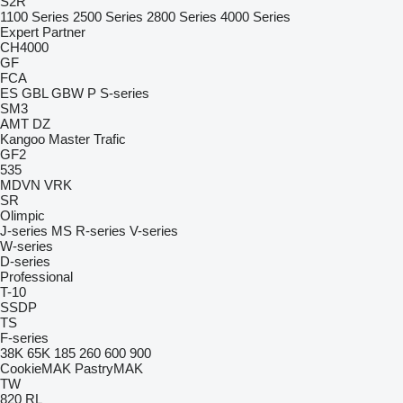
S2R
1100 Series
2500 Series
2800 Series
4000 Series
Expert
Partner
CH4000
GF
FCA
ES
GBL
GBW
P
S-series
SM3
AMT
DZ
Kangoo
Master
Trafic
GF2
535
MDVN
VRK
SR
Olimpic
J-series
MS
R-series
V-series
W-series
D-series
Professional
T-10
SSDP
TS
F-series
38K
65K
185
260
600
900
CookieMAK
PastryMAK
TW
820
RL