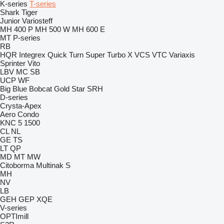
K-series
T-series
Shark
Tiger
Junior
Variosteff
MH 400 P
MH 500 W
MH 600 E
MT
P-series
RB
HQR
Integrex
Quick Turn
Super Turbo X
VCS
VTC
Variaxis
Sprinter
Vito
LBV
MC
SB
UCP
WF
Big Blue
Bobcat
Gold Star
SRH
D-series
Crysta-Apex
Aero
Condo
KNC 5 1500
CL
NL
GE
TS
LT
QP
MD
MT
MW
Citoborma
Multinak S
MH
NV
LB
GEH
GEP
XQE
V-series
OPTImill