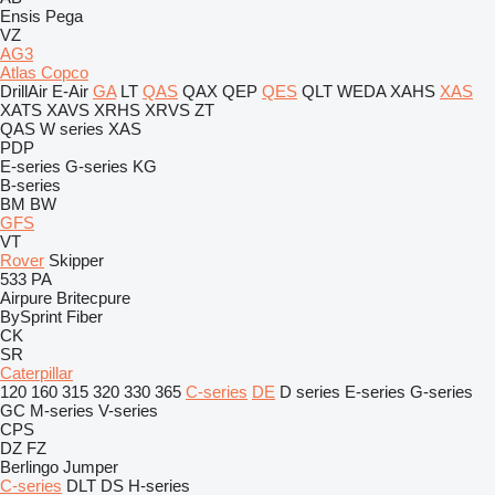
Ensis
Pega
VZ
AG3
Atlas Copco
DrillAir
E-Air
GA
LT
QAS
QAX
QEP
QES
QLT
WEDA
XAHS
XAS
XATS
XAVS
XRHS
XRVS
ZT
QAS
W series
XAS
PDP
E-series
G-series
KG
B-series
BM
BW
GFS
VT
Rover
Skipper
533
PA
Airpure
Britecpure
BySprint Fiber
CK
SR
Caterpillar
120
160
315
320
330
365
C-series
DE
D series
E-series
G-series
GC
M-series
V-series
CPS
DZ
FZ
Berlingo
Jumper
C-series
DLT
DS
H-series