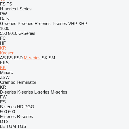
FS
TS
H-series
i-Series
PW
Daily
G-series
P-series
R-series
T-series
VHP
XHP
1600
550
8010
G-Series
FC
HF
KR
Kaeser
AS
BS
ESD
M-series
SK
SM
KKS
KK
Minarc
ZSW
Crambo
Terminator
KR
D-series
K-series
L-series
M-series
FW
ES
B-series
HD
PGG
500
600
E-series
R-series
DTS
LE
TGM
TGS