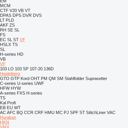
EM
MCM
CTF
V20
VB
VT
DPAS
DPS
DVR
DVS
LT
PLD
AKF
ZS
RH
SE
SL
FS
EC
SL
ST
VF
HSLX
TS
SL
H-series
HD
VB
VF
103 LO
103 SP
107-20
136D
Heidelberg
GTO
GTP
Kord
OHT
PM
QM
SM
Stahlfolder
Suprasetter
C-series
U-series
UWF
HFW
HYW
A-series
FXS
H-series
TS
Kal
Profi
EB
EU
WT
AC
AFC
BQ
CCR
CRF
HMU
MC
PJ
SPF
ST
StitchLiner
VAC
Hurakan
HKN
VMX