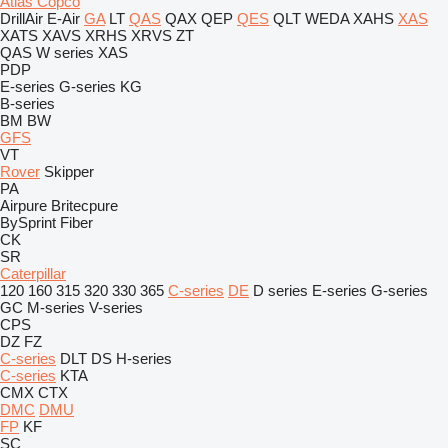
Atlas Copco
DrillAir
E-Air
GA
LT
QAS
QAX
QEP
QES
QLT
WEDA
XAHS
XAS
XATS
XAVS
XRHS
XRVS
ZT
QAS
W series
XAS
PDP
E-series
G-series
KG
B-series
BM
BW
GFS
VT
Rover
Skipper
PA
Airpure
Britecpure
BySprint Fiber
CK
SR
Caterpillar
120
160
315
320
330
365
C-series
DE
D series
E-series
G-series
GC
M-series
V-series
CPS
DZ
FZ
C-series
DLT
DS
H-series
C-series
KTA
CMX
CTX
DMC
DMU
FP
KF
SC