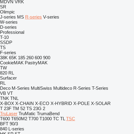
MDVN
VRK
SR
Olimpic
J-series
MS
R-series
V-series
W-series
D-series
Professional
T-10
SSDP
TS
F-series
38K
65K
185
260
600
900
CookieMAK
PastryMAK
TW
820
RL
Surfacer
RL
Deco
M-Series
MultiSwiss
Multideco
R-Series
T-Series
VB
VT
TNK
TNL
X-BOX
X-CHAIN
X-ECO
X-HYBRID
X-POLE
X-SOLAR
T 23F
TM 52
TS 23G 2
TruLaser
TruMatic
TrumaBend
T600
T650M2
T700
T1000
TC
TL
TSC
BFT 90/3
840
L-series
HK
SP
ST