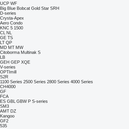
UCP
WF
Big Blue
Bobcat
Gold Star
SRH
D-series
Crysta-Apex
Aero
Condo
KNC 5 1500
CL
NL
GE
TS
LT
QP
MD
MT
MW
Citoborma
Multinak S
LB
GEH
GEP
XQE
V-series
OPTImill
S2R
1100 Series
2500 Series
2800 Series
4000 Series
CH4000
GF
FCA
ES
GBL
GBW
P
S-series
SM3
AMT
DZ
Kangoo
GF2
535