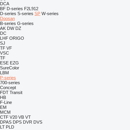
DCA
BF
D-series
F2L912
D-series
S-series
SP
W-series
Doosan
B-series
G-series
AK
DW
DZ
DC
LHF
ORIGO
SJ
TF
VF
VSC
TF
ESE
EZG
SureColor
LBM
P-series
700-series
Concept
FDT
Transit
HB
F-Line
EM
MCM
CTF
V20
VB
VT
DPAS
DPS
DVR
DVS
LT
PLD