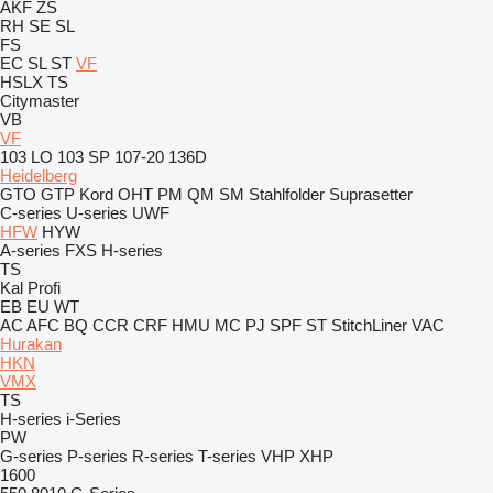
AKF
ZS
RH
SE
SL
FS
EC
SL
ST
VF
HSLX
TS
Citymaster
VB
VF
103 LO
103 SP
107-20
136D
Heidelberg
GTO
GTP
Kord
OHT
PM
QM
SM
Stahlfolder
Suprasetter
C-series
U-series
UWF
HFW
HYW
A-series
FXS
H-series
TS
Kal
Profi
EB
EU
WT
AC
AFC
BQ
CCR
CRF
HMU
MC
PJ
SPF
ST
StitchLiner
VAC
Hurakan
HKN
VMX
TS
H-series
i-Series
PW
G-series
P-series
R-series
T-series
VHP
XHP
1600