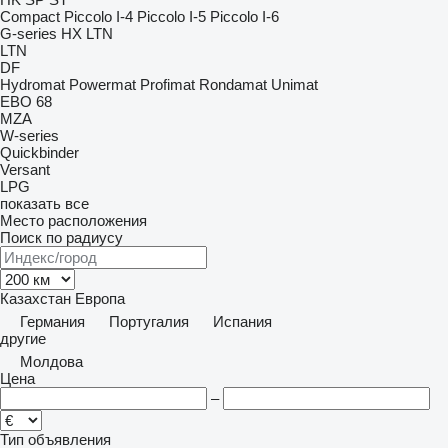
Compact
Piccolo I-4
Piccolo I-5
Piccolo I-6
G-series
HX
LTN
LTN
DF
Hydromat
Powermat
Profimat
Rondamat
Unimat
EBO 68
MZA
W-series
Quickbinder
Versant
LPG
показать все
Место расположения
Поиск по радиусу
Казахстан
Европа
Германия
Португалия
Испания
другие
Молдова
Цена
–
Тип объявления