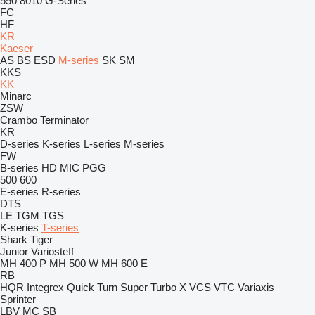
550
8010
G-Series
FC
HF
KR
Kaeser
AS
BS
ESD
M-series
SK
SM
KKS
KK
Minarc
ZSW
Crambo
Terminator
KR
D-series
K-series
L-series
M-series
FW
B-series
HD
MIC
PGG
500
600
E-series
R-series
DTS
LE
TGM
TGS
K-series
T-series
Shark
Tiger
Junior
Variosteff
MH 400 P
MH 500 W
MH 600 E
RB
HQR
Integrex
Quick Turn
Super Turbo X
VCS
VTC
Variaxis
Sprinter
LBV
MC
SB