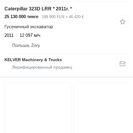
Caterpillar 323D LRR * 2011r. *
25 130 000 тенге
199 900 PLN
≈ 46 420 €
Гусеничный экскаватор
2011
12 097 м/ч
Польша, Żory
KELVER Machinery & Trucks