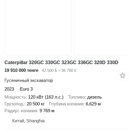
Caterpillar 320GC 330GC 323GC 336GC 320D 330D
19 910 000 тенге
42 500 $
≈ 36 780 €
Гусеничный экскаватор
2023
Euro 3
Мощность
120 кВт (163 л.с.)
Топливо
дизель
Грузопод.
20 500 кг
Глубина копания
6,629 м
Радиус копания
9 769 м
Китай, Shanghai