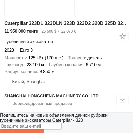
Caterpillar 323DL 323DLN 323D 323D2 320D 325D 320C 325C 320B
11 950 000 тенге
25 500 $
≈ 22 070 €
Гусеничный экскаватор
2023
Euro 3
Мощность
125 кВт (170 л.с.)
Топливо
дизель
Грузопод.
23 100 кг
Глубина копания
6 710 м
Радиус копания
9 850 м
Китай, Shanghai
SHANGHAI HONGCHENG MACHINERY CO.,LTD
Подпишитесь на новые объявления данной рубрики
гусеничные экскаваторы
Caterpillar - 323