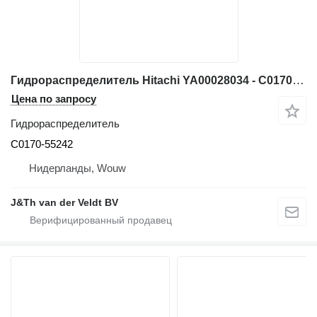
Гидрораспределитель Hitachi YA00028034 - C0170-55242 для экскаватора ZX200-6 ZX210-6 ZX225US-6 ZX225USR-6 ZX225USLC-6 ZX225USRLC-6
Цена по запросу
Гидрораспределитель
C0170-55242
Нидерланды, Wouw
J&Th van der Veldt BV