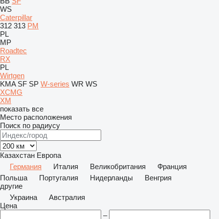
BB
SF
WS
Caterpillar
312
313
PM
PL
MP
Roadtec
RX
PL
Wirtgen
KMA
SF
SP
W-series
WR
WS
XCMG
XM
показать все
Место расположения
Поиск по радиусу
Казахстан
Европа
Германия
Италия
Великобритания
Франция
Польша
Португалия
Нидерланды
Венгрия
другие
Украина
Австралия
Цена
–