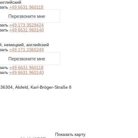
английский
зать
+49 6631 960115
Перезвоните мне
зать
+49 173 3529424
зать
+49 6631 960140
, немецкий, английский
зать
+49 171 2365249
Перезвоните мне
зать
+49 6631 960118
зать
+49 6631 960140
36304, Alsfeld, Karl-Bröger-Straße 8
Показать карту