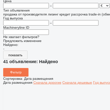
Цена
–
Тип объявления
продажа
от производителя
лизинг
кредит
рассрочка
trade-in (об
Год выпуска
–
Machineryline ID
Не хватает фильтров?
Предложить изменение
Найдено:
-
показать
41 объявление:
Найдено
Фильтр
Сортировка
:
Дата размещения
Дата размещения
Сначала дорогие
Сначала дешевые
Год выпус