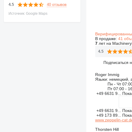
40 отзывов
4.5
Источник: Google Maps
Верифицированны
В продаже:
41 объ
7
лет на Machinery
4.5
Подписаться 
Roger Immig
Языки:
немецкий, 
Пн - Чт
07:00
Пт
07:00 - 1
+49 6631 9...
Пока
+49 6631 9...
Пока
+49 173 89...
Пока
www.zeppelin-cat.d
Thorsten Hill