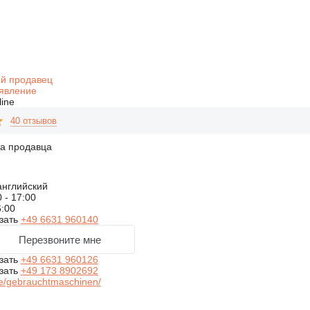
й продавец
явление
line
40 отзывов
на продавца
английский
 - 17:00
6:00
зать
+49 6631 960140
Перезвоните мне
зать
+49 6631 960126
зать
+49 173 8902692
e/gebrauchtmaschinen/