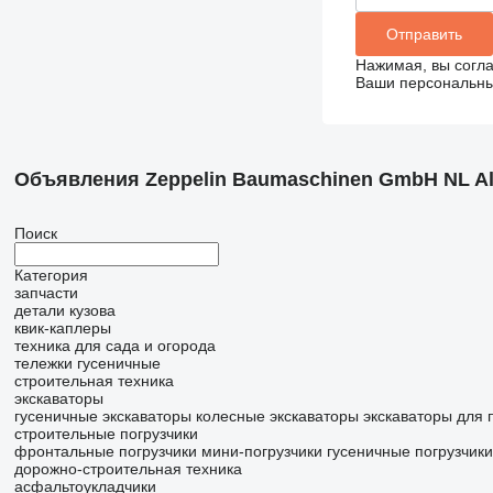
Нажимая, вы согл
Ваши персональные
Объявления Zeppelin Baumaschinen GmbH NL Al
Поиск
Категория
запчасти
детали кузова
квик-каплеры
техника для сада и огорода
тележки гусеничные
строительная техника
экскаваторы
гусеничные экскаваторы
колесные экскаваторы
экскаваторы для 
строительные погрузчики
фронтальные погрузчики
мини-погрузчики гусеничные
погрузчик
дорожно-строительная техника
асфальтоукладчики