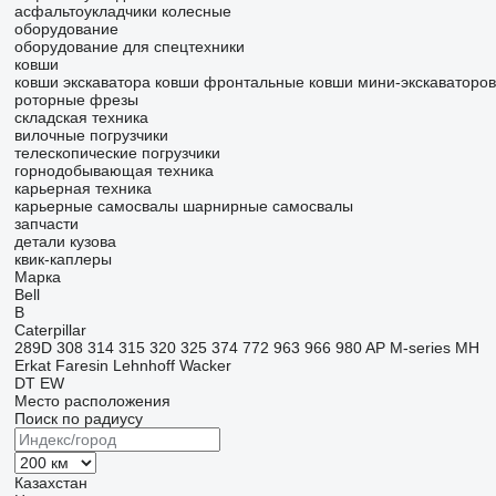
асфальтоукладчики колесные
оборудование
оборудование для спецтехники
ковши
ковши экскаватора
ковши фронтальные
ковши мини-экскаваторов
роторные фрезы
складская техника
вилочные погрузчики
телескопические погрузчики
горнодобывающая техника
карьерная техника
карьерные самосвалы
шарнирные самосвалы
запчасти
детали кузова
квик-каплеры
Марка
Bell
B
Caterpillar
289D
308
314
315
320
325
374
772
963
966
980
AP
M-series
MH
Erkat
Faresin
Lehnhoff
Wacker
DT
EW
Место расположения
Поиск по радиусу
Казахстан