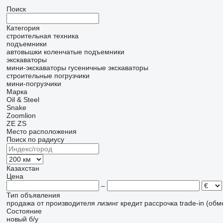
Поиск
Категория
строительная техника
подъемники
автовышки
коленчатые подъемники
экскаваторы
мини-экскаваторы
гусеничные экскаваторы
строительные погрузчики
мини-погрузчики
Марка
Oil & Steel
Snake
Zoomlion
ZE
ZS
Место расположения
Поиск по радиусу
Казахстан
Цена
–
Тип объявления
продажа
от производителя
лизинг
кредит
рассрочка
trade-in (об
Состояние
новый
б/у