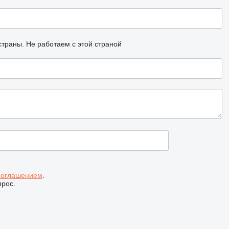
страны.
Не работаем с этой страной
соглашением
.
прос.