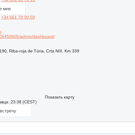
е мне
ь
+34 661 79 99 59
p
105450605/admin/dashboard/
0, Riba-roja de Túria, Crta NIII, Km 339
Показать карту
вца: 23:38 (CEST)
встречу