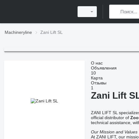
Machineryline
Zani Lift SL
О нас
Объявления
10
Карта
Отзывы
1
Zani Lift S
ZANI LIFT SL specializes
official distributor of
Zoo
technical assistance, wi
Our Mission and Values
At ZANI LIFT, our missio