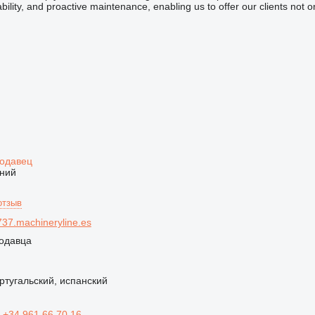
iability, and proactive maintenance, enabling us to offer our clients not 
родавец
ний
отзыв
37.machineryline.es
одавца
ртугальский, испанский
ь
+34 961 66 70 16