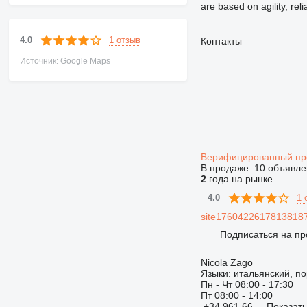
are based on agility, rel
1 отзыв
4.0
Контакты
Источник: Google Maps
Верифицированный п
В продаже:
10 объявле
2
года на рынке
1 
4.0
site17604226178138187
Подписаться на пр
Nicola Zago
Языки:
итальянский, по
Пн - Чт
08:00 - 17:30
Пт
08:00 - 14:00
+34 961 66 ...
Показат