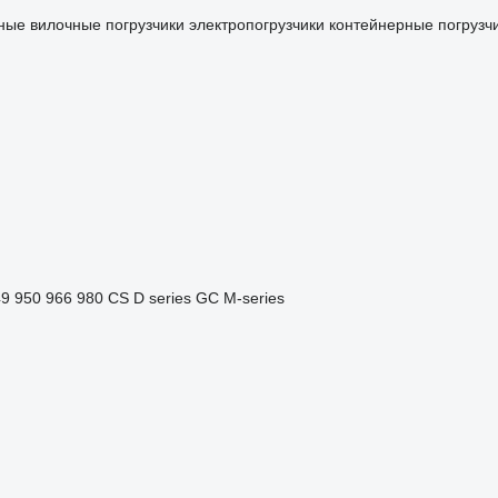
ные вилочные погрузчики
электропогрузчики
контейнерные погрузч
49
950
966
980
CS
D series
GC
M-series