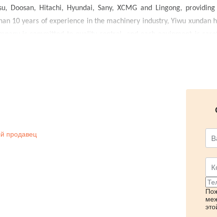
tsu, Doosan, Hitachi, Hyundai, Sany, XCMG and Lingong, providing
han 10 years of experience in the machinery industry, Yiwu xundan 
pany is committed to quality control, and each equipment is caref
 ensure its reliable performance.We offer:A full range of tested 
cluding documentation and shipping supportStrong service capabilities
EuropeCustomized services, including inspection videos, refurbishm
erm cooperation. Whether you are an end user, rental company, dealer
 services.We sincerely invite you to explore future cooperation with
й продавец
Пож
меж
это