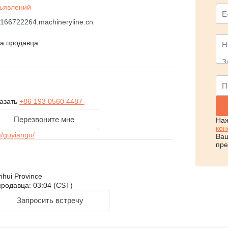
ъявлений
166722264.machineryline.cn
на продавца
азать
+86 193 0560 4487
Перезвоните мне
Наж
кон
/guyiangu/
Ваш
пре
Anhui Province
родавца: 03:04 (CST)
Запросить встречу