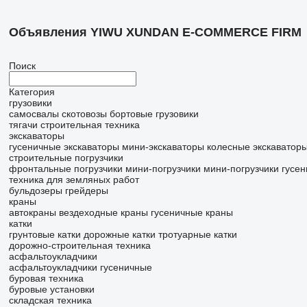
Объявления YIWU XUNDAN E-COMMERCE FIRM
Поиск
Категория
грузовики
самосвалы
скотовозы
бортовые грузовики
тягачи
строительная техника
экскаваторы
гусеничные экскаваторы
мини-экскаваторы
колесные экскаватор
строительные погрузчики
фронтальные погрузчики
мини-погрузчики
мини-погрузчики гусе
техника для земляных работ
бульдозеры
грейдеры
краны
автокраны
вездеходные краны
гусеничные краны
катки
грунтовые катки
дорожные катки
тротуарные катки
дорожно-строительная техника
асфальтоукладчики
асфальтоукладчики гусеничные
буровая техника
буровые установки
складская техника