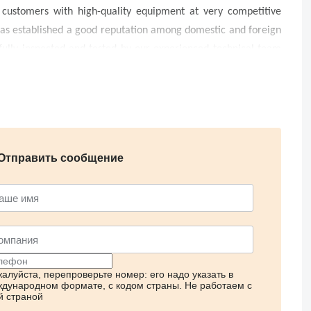
 customers with high-quality equipment at very competitive
has established a good reputation among domestic and foreign
ully inspected and tested by our experienced technical team
machinery and equipment ready for immediate shipmentComplete
, serving customers in the Middle East, Africa, Southeast Asia,
ent and spare parts procurement Yiwu xundan focuses on trust,
 or project contractor, we can support your business with the
 us!
Отправить сообщение
алуйста, перепроверьте номер: его надо указать в
дународном формате, с кодом страны.
Не работаем с
й страной