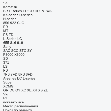
SK
Komatsu
BR
D series
FD
GD
HD
PC
WA
KX-series
U-series
H-series
856
922
CLG
FR
MT
FB
FD
L-Series
LG
655
816
919
Sany
SAC
SCC
STC
SY
F3000
X3000
SD
371
LS
FD
7FB
7FD
8FB
8FD
A-series
EC
L-series
Super
XCMG
GR
LW
QY
XC
XE
XR
XS
ZL
Vio
RT
показать все
Место расположения
Поиск по радиусу