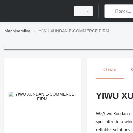
Machineryline
YIWU XUNDAN E-COMMERCE FIRM
О нас
YIWU X
We,Yiwu Xundan e-c
specialize in a wid
reliable solution