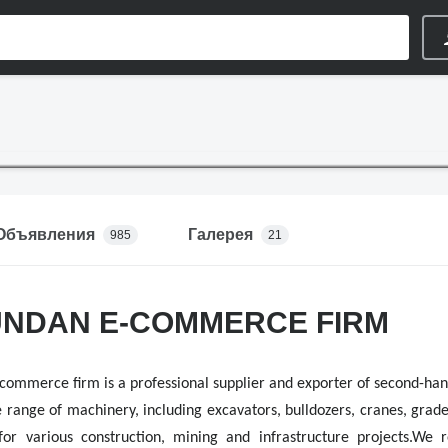
Объявления
Галерея
985
21
UNDAN E-COMMERCE FIRM
ommerce firm is a professional supplier and exporter of second-han
e range of machinery, including excavators, bulldozers, cranes, grader
s for various construction, mining and infrastructure projects.W