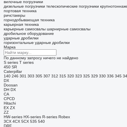
вилочные погрузчики
дизельные погрузчики
телескопические погрузчики
крупнотоннаж
портовая техника
ричстакеры
горнодобывающая техника
карьерная техника
карьерные самосвалы
шарнирные самосвалы
дробильное оборудование
ударные дробилки
горизонтальные ударные дробилки
Марка
По данному запросу ничего не найдено
S series
T series
450
SR
Caterpillar
140
246
301
303
305
307
312
315
320
323
325
329
330
336
345
3
DX
Doosan
DH
DX
CA
CPCD
Hitachi
EX
ZX
ZZ
HW-series
HX-series
R-series
Robex
3CX
4CX
5CX
535
540
DRF