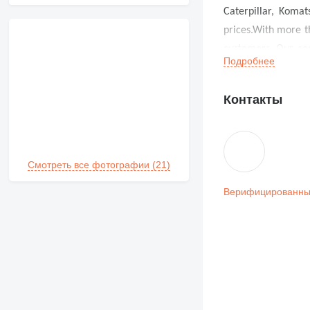
Caterpillar, Koma
prices.With more t
customers. Our com
Подробнее
before shipment to
export services, in
Контакты
South America and 
quality and long-t
right equipment and
Смотреть все фотографии (21)
Верифицированны