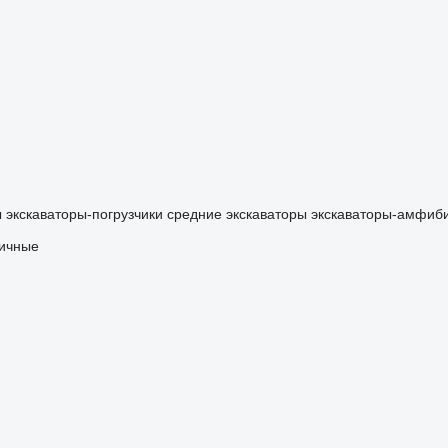
ы
экскаваторы-погрузчики
средние экскаваторы
экскаваторы-амфиб
ничные