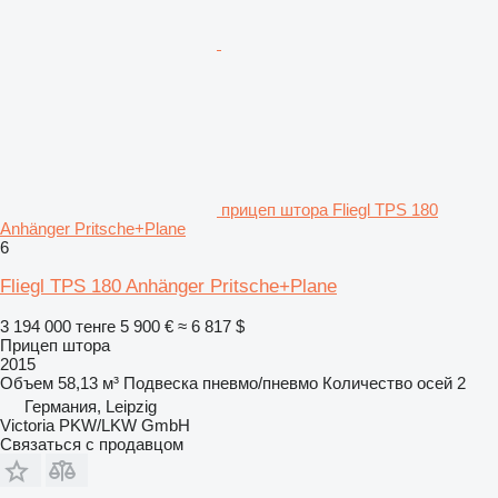
прицеп штора Fliegl TPS 180
Anhänger Pritsche+Plane
6
Fliegl TPS 180 Anhänger Pritsche+Plane
3 194 000 тенге
5 900 €
≈ 6 817 $
Прицеп штора
2015
Объем
58,13 м³
Подвеска
пневмо/пневмо
Количество осей
2
Германия, Leipzig
Victoria PKW/LKW GmbH
Связаться с продавцом