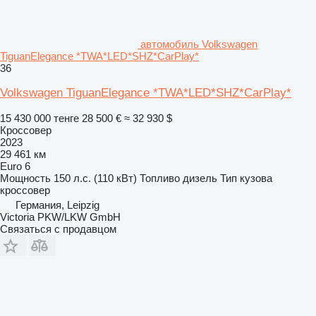
автомобиль Volkswagen
TiguanElegance *TWA*LED*SHZ*CarPlay*
36
Volkswagen TiguanElegance *TWA*LED*SHZ*CarPlay*
15 430 000 тенге
28 500 €
≈ 32 930 $
Кроссовер
2023
29 461 км
Euro 6
Мощность
150 л.с. (110 кВт)
Топливо
дизель
Тип кузова
кроссовер
Германия, Leipzig
Victoria PKW/LKW GmbH
Связаться с продавцом