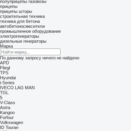
полуприцепы газовозы
прицепы
прицепы шторы
строительная техника
техника для бетона
автобетоносмесители
промышленное оборудование
электрогенераторы
дизельные генераторы
Марка
По данному запросу ничего не найдено
APD
Fliegl
TPS
Hyundai
i-Series
IVECO
LAG
MAN
TGL
5
V-Class
Astra
Kangoo
Forfour
Volkswagen
ID
Touran