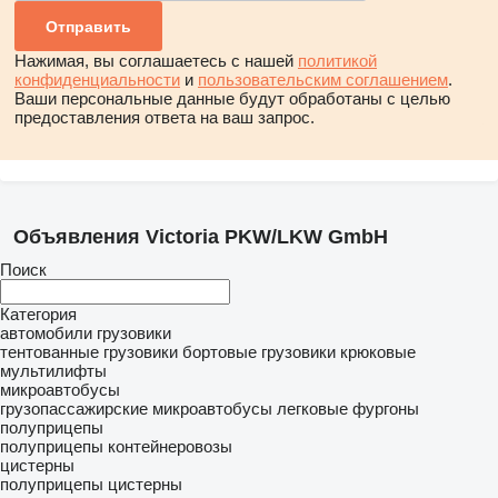
Нажимая, вы соглашаетесь с нашей
политикой
конфиденциальности
и
пользовательским соглашением
.
Ваши персональные данные будут обработаны с целью
предоставления ответа на ваш запрос.
Объявления Victoria PKW/LKW GmbH
Поиск
Категория
автомобили
грузовики
тентованные грузовики
бортовые грузовики
крюковые
мультилифты
микроавтобусы
грузопассажирские микроавтобусы
легковые фургоны
полуприцепы
полуприцепы контейнеровозы
цистерны
полуприцепы цистерны