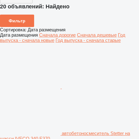
20 объявлений:
Найдено
Фильтр
Сортировка
:
Дата размещения
Дата размещения
Сначала дорогие
Сначала дешевые
Год
выпуска - сначала новые
Год выпуска - сначала старые
автобетоносмеситель Stetter на
шасси IVECO 340 E370