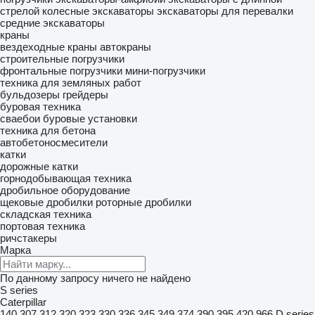
стрелой
колесные экскаваторы
экскаваторы для перевалки
средние экскаваторы
краны
вездеходные краны
автокраны
строительные погрузчики
фронтальные погрузчики
мини-погрузчики
техника для земляных работ
бульдозеры
грейдеры
буровая техника
сваебои
буровые установки
техника для бетона
автобетоносмесители
катки
дорожные катки
горнодобывающая техника
дробильное оборудование
щековые дробилки
роторные дробилки
складская техника
портовая техника
ричстакеры
Марка
По данному запросу ничего не найдено
S series
Caterpillar
140
307
312
320
323
330
336
345
349
374
390
395
420
966
D series