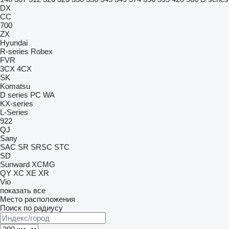
DX
CC
700
ZX
Hyundai
R-series
Robex
FVR
3CX
4CX
SK
Komatsu
D series
PC
WA
KX-series
L-Series
922
QJ
Sany
SAC
SR
SRSC
STC
SD
Sunward
XCMG
QY
XC
XE
XR
Vio
показать все
Место расположения
Поиск по радиусу