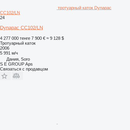
тротуарный каток Dynapac
CC102/LN
24
Dynapac CC102/LN
4 277 000 тенге
7 900 €
≈ 9 128 $
Тротуарный каток
2006
5 991 м/ч
Дания, Soro
S E GROUP Aps
Связаться с продавцом