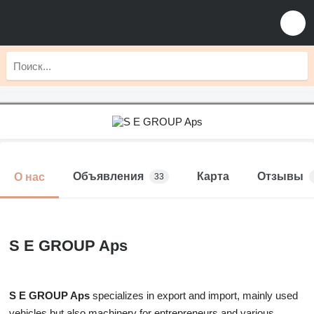
Объявления
Карта
Отзывы
О нас
33
S E GROUP Aps
S E GROUP Aps
specializes in export and import, mainly used
vehicles but also machinery for entrepreneurs and various