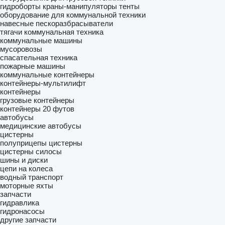
гидроборты
краны-манипуляторы
тенты
оборудование для коммунальной техники
навесные пескоразбрасыватели
тягачи
коммунальная техника
коммунальные машины
мусоровозы
спасательная техника
пожарные машины
коммунальные контейнеры
контейнеры-мультилифт
контейнеры
грузовые контейнеры
контейнеры 20 футов
автобусы
медицинские автобусы
цистерны
полуприцепы цистерны
цистерны силосы
шины и диски
цепи на колеса
водный транспорт
моторные яхты
запчасти
гидравлика
гидронасосы
другие запчасти