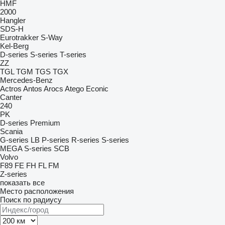
HMF
2000
Hangler
SDS-H
Eurotrakker
S-Way
Kel-Berg
D-series
S-series
T-series
ZZ
TGL
TGM
TGS
TGX
Mercedes-Benz
Actros
Antos
Arocs
Atego
Econic
Canter
240
PK
D-series
Premium
Scania
G-series
LB
P-series
R-series
S-series
MEGA
S-series
SCB
Volvo
F89
FE
FH
FL
FM
Z-series
показать все
Место расположения
Поиск по радиусу