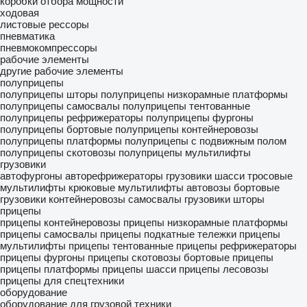
коробки отбора мощности
ходовая
листовые рессоры
пневматика
пневмокомпрессоры
рабочие элементы
другие рабочие элементы
полуприцепы
полуприцепы шторы
полуприцепы низкорамные платформы
полуприцепы самосвалы
полуприцепы тентованные
полуприцепы рефрижераторы
полуприцепы фургоны
полуприцепы бортовые
полуприцепы контейнеровозы
полуприцепы платформы
полуприцепы с подвижным полом
полуприцепы скотовозы
полуприцепы мультилифты
грузовики
автофургоны
авторефрижераторы
грузовики шасси
тросовые
мультилифты
крюковые мультилифты
автовозы
бортовые
грузовики
контейнеровозы
самосвалы
грузовики шторы
прицепы
прицепы контейнеровозы
прицепы низкорамные платформы
прицепы самосвалы
прицепы подкатные тележки
прицепы
мультилифты
прицепы тентованные
прицепы рефрижераторы
прицепы фургоны
прицепы скотовозы
бортовые прицепы
прицепы платформы
прицепы шасси
прицепы лесовозы
прицепы для спецтехники
оборудование
оборудование для грузовой техники