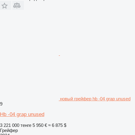
новый грейфер hb -04 grap unused
9
Hb -04 grap unused
3 221 000 тенге
5 950 €
≈ 6 875 $
Грейфер