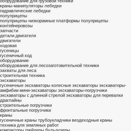
оборудование для грузовой техники
краны-манипуляторы
лебедки
гидравлические лебедки
полуприцепы
полуприцепы низкорамные платформы
полуприцепы
контейнеровозы
запчасти
детали двигателя
двигатели
ходовая
гусеницы
гусеничный ход
оборудование
оборудование для лесозаготовительной техники
захваты для леса
строительная техника
экскаваторы
гусеничные экскаваторы
колесные экскаваторы
экскаваторы-
амфибии
мини-экскаваторы
экскаваторы-погрузчики
экскаваторы с длинной стрелой
экскаваторы для перевалки
драглайны
строительные погрузчики
фронтальные погрузчики
краны
гусеничные краны
трубоукладчики
вездеходные краны
техника для земляных работ
компакторы
грейдеры
бульдозеры