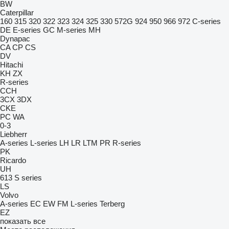
BW
Caterpillar
160
315
320
322
323
324
325
330
572G
924
950
966
972
C-series
DE
E-series
GC
M-series
MH
Dynapac
CA
CP
CS
DV
Hitachi
KH
ZX
R-series
CCH
3CX
3DX
CKE
PC
WA
0-3
Liebherr
A-series
L-series
LH
LR
LTM
PR
R-series
PK
Ricardo
UH
613
S series
LS
Volvo
A-series
EC
EW
FM
L-series
Terberg
EZ
показать все