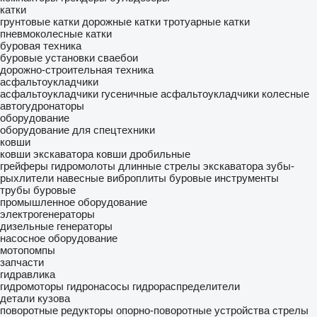
катки
грунтовые катки
дорожные катки
тротуарные катки
пневмоколесные катки
буровая техника
буровые установки
сваебои
дорожно-строительная техника
асфальтоукладчики
асфальтоукладчики гусеничные
асфальтоукладчики колесные
автогудронаторы
оборудование
оборудование для спецтехники
ковши
ковши экскаватора
ковши дробильные
грейферы
гидромолоты
длинные стрелы экскаватора
зубы-
рыхлители
навесные виброплиты
буровые инструменты
трубы буровые
промышленное оборудование
электрогенераторы
дизельные генераторы
насосное оборудование
мотопомпы
запчасти
гидравлика
гидромоторы
гидронасосы
гидрораспределители
детали кузова
поворотные редукторы
опорно-поворотные устройства
стрелы