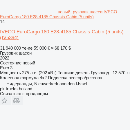
новый грузовик шасси IVECO
EuroCargo 180 E28-4185 Chassis Cabin (5 units)
14
IVECO EuroCargo 180 E28-4185 Chassis Cabin (5 units)
(IV5394)
31 940 000 тенге
59 000 €
≈ 68 170 $
Грузовик шасси
2022
Состояние
новый
Euro 3
Мощность
275 л.с. (202 кВт)
Топливо
дизель
Грузопод.
12 570 кг
Колесная формула
4x2
Подвеска
рессора/рессора
Нидерланды, Nieuwerkerk aan den IJssel
pk trucks holland
Связаться с продавцом