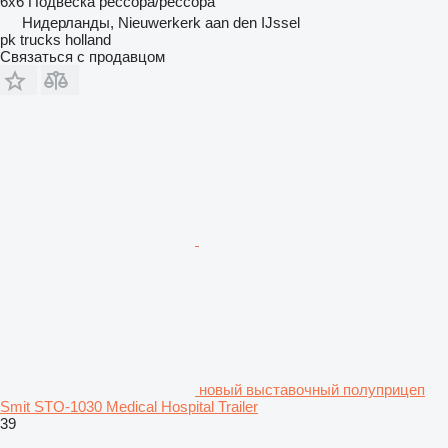
6x6
Подвеска
рессора/рессора
Нидерланды, Nieuwerkerk aan den IJssel
pk trucks holland
Связаться с продавцом
новый выставочный полуприцеп
Smit STO-1030 Medical Hospital Trailer
39