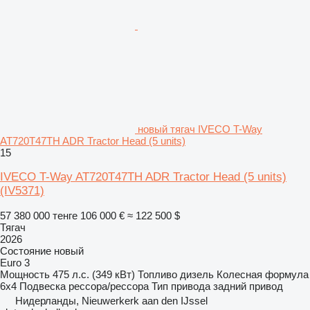
новый тягач IVECO T-Way
AT720T47TH ADR Tractor Head (5 units)
15
IVECO T-Way AT720T47TH ADR Tractor Head (5 units)
(IV5371)
57 380 000 тенге
106 000 €
≈ 122 500 $
Тягач
2026
Состояние
новый
Euro 3
Мощность
475 л.с. (349 кВт)
Топливо
дизель
Колесная формула
6x4
Подвеска
рессора/рессора
Тип привода
задний привод
Нидерланды, Nieuwerkerk aan den IJssel