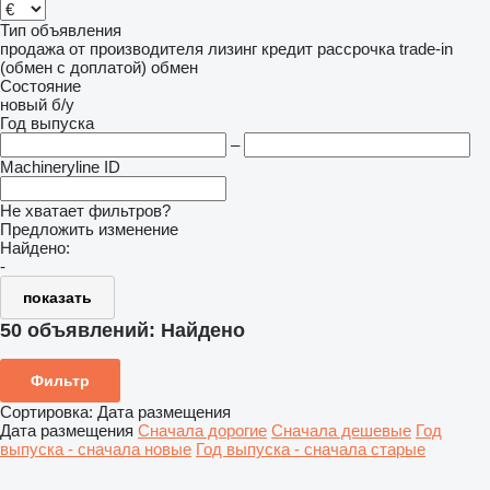
Тип объявления
продажа
от производителя
лизинг
кредит
рассрочка
trade-in
(обмен с доплатой)
обмен
Состояние
новый
б/у
Год выпуска
–
Machineryline ID
Не хватает фильтров?
Предложить изменение
Найдено:
-
показать
50 объявлений:
Найдено
Фильтр
Сортировка
:
Дата размещения
Дата размещения
Сначала дорогие
Сначала дешевые
Год
выпуска - сначала новые
Год выпуска - сначала старые