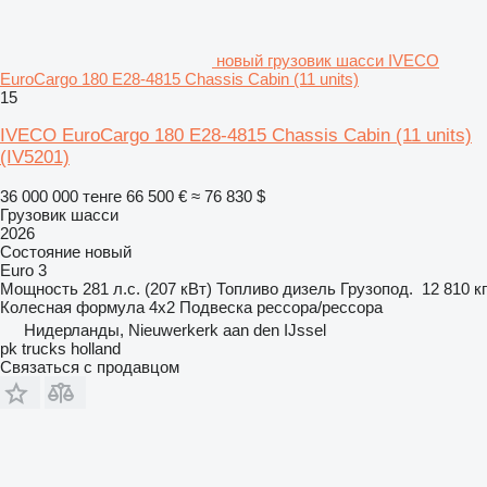
новый грузовик шасси IVECO
EuroCargo 180 E28-4815 Chassis Cabin (11 units)
15
IVECO EuroCargo 180 E28-4815 Chassis Cabin (11 units)
(IV5201)
36 000 000 тенге
66 500 €
≈ 76 830 $
Грузовик шасси
2026
Состояние
новый
Euro 3
Мощность
281 л.с. (207 кВт)
Топливо
дизель
Грузопод.
12 810 кг
Колесная формула
4x2
Подвеска
рессора/рессора
Нидерланды, Nieuwerkerk aan den IJssel
pk trucks holland
Связаться с продавцом