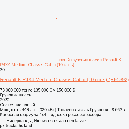
новый грузовик шасси Renault K
P4X4 Medium Chassis Cabin (10 units)
20
Renault K P4X4 Medium Chassis Cabin (10 units)
(RE5392)
73 080 000 тенге
135 000 €
≈ 156 000 $
Грузовик шасси
2020
Состояние
новый
Мощность
449 л.с. (330 кВт)
Топливо
дизель
Грузопод.
8 663 кг
Колесная формула
4x4
Подвеска
рессора/рессора
Нидерланды, Nieuwerkerk aan den IJssel
pk trucks holland