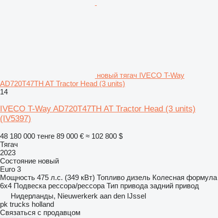
новый тягач IVECO T-Way
AD720T47TH AT Tractor Head (3 units)
14
IVECO T-Way AD720T47TH AT Tractor Head (3 units)
(IV5397)
48 180 000 тенге
89 000 €
≈ 102 800 $
Тягач
2023
Состояние
новый
Euro 3
Мощность
475 л.с. (349 кВт)
Топливо
дизель
Колесная формула
6x4
Подвеска
рессора/рессора
Тип привода
задний привод
Нидерланды, Nieuwerkerk aan den IJssel
pk trucks holland
Связаться с продавцом