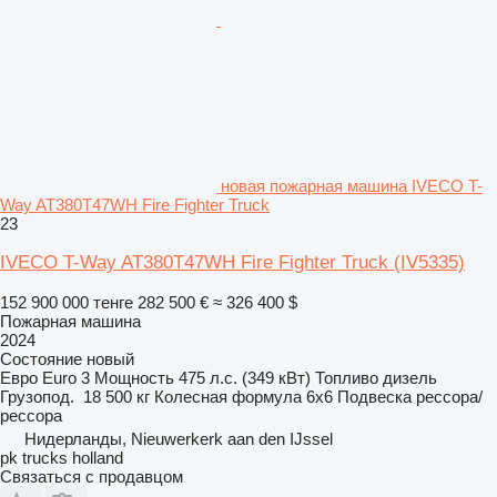
новая пожарная машина IVECO T-
Way AT380T47WH Fire Fighter Truck
23
IVECO T-Way AT380T47WH Fire Fighter Truck
(IV5335)
152 900 000 тенге
282 500 €
≈ 326 400 $
Пожарная машина
2024
Состояние
новый
Евро
Euro 3
Мощность
475 л.с. (349 кВт)
Топливо
дизель
Грузопод.
18 500 кг
Колесная формула
6x6
Подвеска
рессора/
рессора
Нидерланды, Nieuwerkerk aan den IJssel
pk trucks holland
Связаться с продавцом