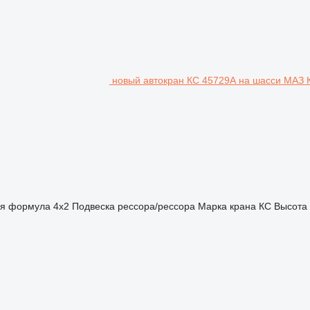
новый автокран КС 45729А на шасси МАЗ 
ая формула
4x2
Подвеска
рессора/рессора
Марка крана
КС
Высота