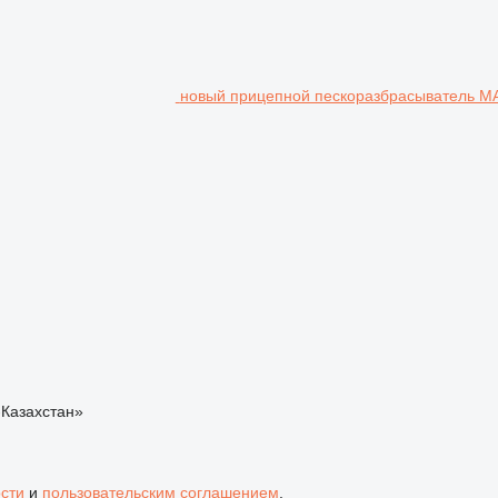
новый прицепной пескоразбрасыватель М
Казахстан»
сти
и
пользовательским соглашением
.