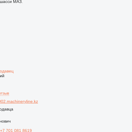
 шасси МАЗ.
родавец
ий
отзыв
02.machineryline.kz
одавца
нович
+7 701 081 8619