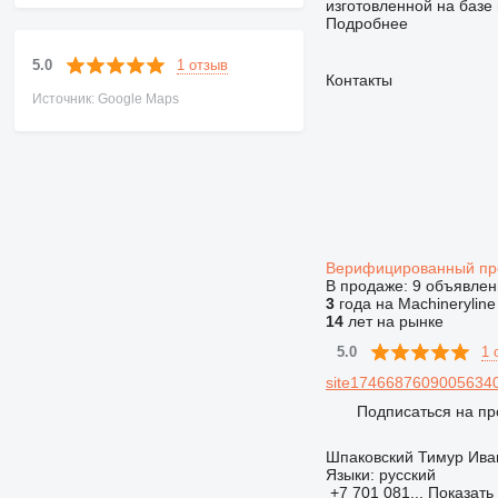
изготовленной на базе
Подробнее
1 отзыв
5.0
Контакты
Источник: Google Maps
Верифицированный п
В продаже:
9 объявлен
3
года на Machineryline
14
лет на рынке
1 
5.0
site17466876090056340
Подписаться на пр
Шпаковский Тимур Ива
Языки:
русский
+7 701 081...
Показать