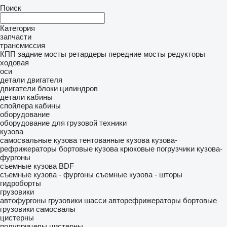
Поиск
Категория
запчасти
трансмиссия
КПП
задние мосты
ретардеры
передние мосты
редукторы
ходовая
оси
детали двигателя
двигатели
блоки цилиндров
детали кабины
спойлера
кабины
оборудование
оборудование для грузовой техники
кузова
самосвальные кузова
тентованные кузова
кузова-
рефрижераторы
бортовые кузова
крюковые погрузчики
кузова-
фургоны
съемные кузова BDF
съемные кузова - фургоны
съемные кузова - шторы
гидроборты
грузовики
автофургоны
грузовики шасси
авторефрижераторы
бортовые
грузовики
самосвалы
цистерны
полуприцепы цистерны