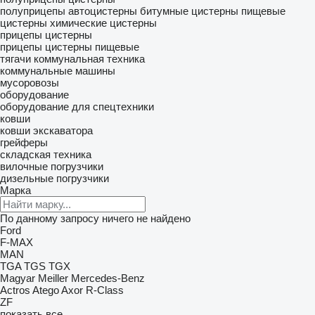
полуприцепы автоцистерны
битумные цистерны
пищевые
цистерны
химические цистерны
прицепы цистерны
прицепы цистерны пищевые
тягачи
коммунальная техника
коммунальные машины
мусоровозы
оборудование
оборудование для спецтехники
ковши
ковши экскаватора
грейферы
складская техника
вилочные погрузчики
дизельные погрузчики
Марка
По данному запросу ничего не найдено
Ford
F-MAX
MAN
TGA
TGS
TGX
Magyar
Meiller
Mercedes-Benz
Actros
Atego
Axor
R-Class
ZF
показать все