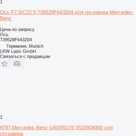
1
Ось F7.5/C22.5 739528F643204 для грузовика Mercedes-
Benz
Цена по запросу
Ось
739528F643204
Германия, Munich
LKW Lasic GmbH
Связаться с продавцом
1
КПП Mercedes-Benz G60/05179 3522604000 для
грузовика